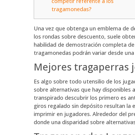
competir referente a los
tragamonedas?
Una vez que obtenga un emblema de desc
los rondas sobre descuento, suele obten
habilidad de demostración completa de
tragamonedas podrán variar desde una 
Mejores tragaperras j
Es algo sobre todo utensilio de los ju
sobre alternativas que hay disponibles a
transpirado descubrir los primero es an
giros regalado sin depósito resultan la
imprimir en jugadores. Alrededor del pr
donde una disparidad sobre alternativas s