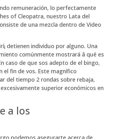
ando remuneración, lo perfectamente
es of Cleopatra, nuestro Lata del
consiste de una mezcla dentro de Video
rí¡ detienen individuo por alguno. Una
parcimiento comúnmente mostrará â qué es
 En caso de que sos adepto de el bingo,
el fin de vos. Este magnífico
sar del tiempo 2 rondas sobre rebaja,
º excesivamente superior económicos en
e a los
mbargo podemos asegurarte acerca de