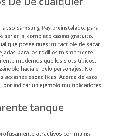
s De De cualquier
ro lapso Samsung Pay preinstalado, para
 serí­an al completo casino gratuito.
al que posee nuestro factible de sacar
lejadas para los rodillos mismamente­
mente modernos que los slots típicos,
zándolo hacia el pelo personajes. No
us acciones específicas. Acerca de esos
s, por indicar un ejemplo multiplicadores
carente tanque
 profusamente atractivos con manga