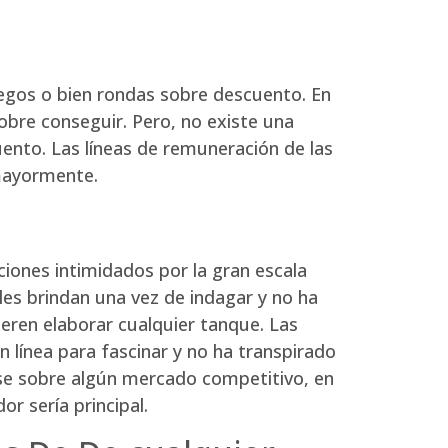
egos o bien rondas sobre descuento. En
obre conseguir. Pero, no existe una
uento.
Las líneas de remuneración de las
mayormente.
iones intimidados por la gran escala
 les brindan una vez de indagar y no ha
eren elaborar cualquier tanque. Las
 línea para fascinar y no ha transpirado
rse sobre algún mercado competitivo, en
r serí­a principal.