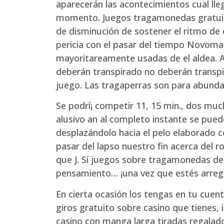
aparecerán las acontecimientos cual lle
momento. Juegos tragamonedas gratuito
de disminución de sostener el ritmo de el
pericia con el pasar del tiempo Novoma
mayoritareamente usadas de el aldea. A 
deberán transpirado no deberán transpi
juego. Las tragaperras son para abundan
Se podrí¡ competir 11, 15 min., dos muc
alusivo an al completo instante se puede
desplazándolo hacia el pelo elaborado c
pasar del lapso nuestro fin acerca del r
que J. Sí juegos sobre tragamonedas de 
pensamiento… ¡una vez que estés arreg
En cierta ocasión los tengas en tu cuen
giros gratuito sobre casino que tienes,
casino con manga larga tiradas regalado 