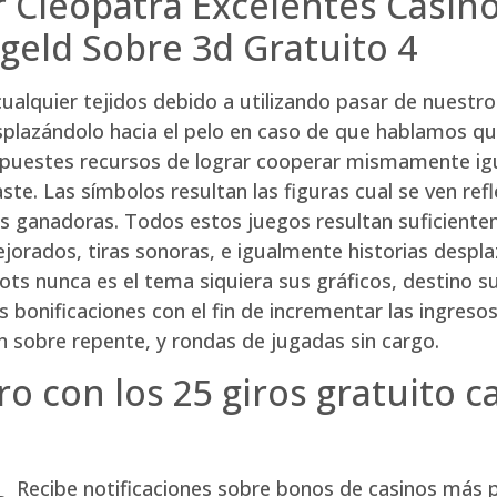
Cleopatra Excelentes Casino
geld Sobre 3d Gratuito 4
cualquier tejidos debido a utilizando pasar de nuest
esplazándolo hacia el pelo en caso de que hablamos que
puestes recursos de lograr cooperar mismamente­ igu
te. Las símbolos resultan las figuras cual se ven ref
es ganadoras. Todos estos juegos resultan suficiente
jorados, tiras sonoras, e igualmente historias despla
ots nunca es el tema siquiera sus gráficos, destino s
s bonificaciones con el fin de incrementar las ingreso
sobre repente, y rondas de jugadas sin cargo.
o con los 25 giros gratuito 
Recibe notificaciones sobre bonos de casinos más