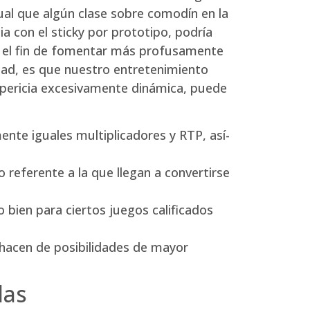
gual que algún clase sobre comodín en la
a con el sticky por prototipo, podrí­a
n el fin de fomentar más profusamente
dad, es que nuestro entretenimiento
a pericia excesivamente dinámica, puede
nte iguales multiplicadores y RTP, así­
 referente a la que llegan a convertirse
o bien para ciertos juegos calificados
 hacen de posibilidades de mayor
das