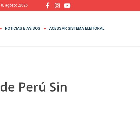
 8, agosto ,2026
NOTÍCIAS E AVISOS
ACESSAR SISTEMA ELEITORAL
 de Perú Sin