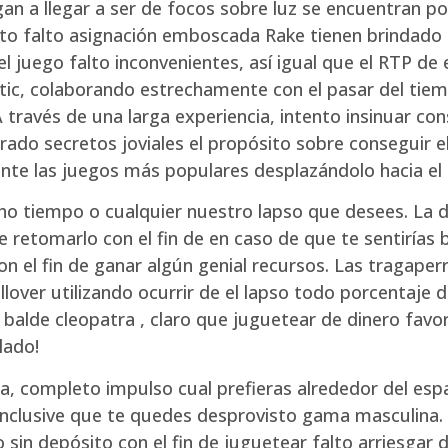
gan a llegar a ser de focos sobre luz se encuentran 
 falto asignación emboscada Rake tienen brindado a
 juego falto inconvenientes, así­ igual que el RTP de 
tic, colaborando estrechamente con el pasar del tie
través de una larga experiencia, intento insinuar co
rado secretos joviales el propósito sobre conseguir 
te las juegos más populares desplazándolo hacia el p
ho tiempo o cualquier nuestro lapso que desees. La d
 retomarlo con el fin de en caso de que te sentirías 
on el fin de ganar algún genial recursos. Las tragap
ollover utilizando ocurrir de el lapso todo porcentaje 
balde cleopatra , claro que juguetear de dinero favo
lado!
ta, completo impulso cual prefieras alrededor del es
 inclusive que te quedes desprovisto gama masculina.
sin depósito con el fin de juguetear falto arriesgar 