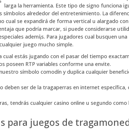
larga la herramienta. Este tipo de signo funciona i
as símbolos alrededor del entretenimiento. La diferenci
o cual se expandirá de forma vertical u alargado co
ntaja que podría marcar, si puede considerarse utili
s especiales ademí¡s. Para jugadores cual busquen un
 cualquier juego mucho simple.
cual estás jugando con el pasar del tiempo exactame
s poseen RTP variables conforme una envite.
nuestro símbolo comodín y duplica cualquier beneficio
o deben ser de la tragaperras en internet específica, 
eras, tendrás cualquier casino online u segundo como
s para juegos de tragamone