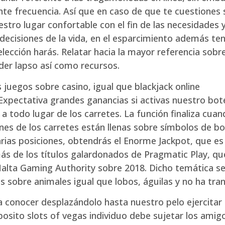
frecuencia. Así que en caso de que te cuestiones si 
nuestro lugar confortable con el fin de las necesidades
 decisiones de la vida, en el esparcimiento además te
lección harás. Relatar hacia la mayor referencia sobr
der lapso así­ como recursos.
juegos sobre casino, igual que blackjack online
xpectativa grandes ganancias si activas nuestro bot
a todo lugar de los carretes. La función finaliza cua
es de los carretes están llenas sobre símbolos de bols
rias posiciones, obtendrás el Enorme Jackpot, que es
más de los títulos galardonados de Pragmatic Play, que
ta Gaming Authority sobre 2018. Dicho temática se 
s sobre animales igual que lobos, águilas y no ha tran
 conocer desplazándolo hasta nuestro pelo ejercitar 
osito slots of vegas individuo debe sujetar los amigo