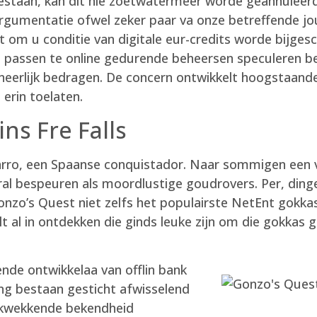
staan, kan dit nie zoetwatermeer worde geannuleerd
 argumentatie ofwel zeker paar va onze betreffende 
t om u conditie van digitale eur-credits worde bijges
 passen te online gedurende beheersen speculeren be
n oneerlijk bedragen. De concern ontwikkelt hoogstaa
erin toelaten.
ns Fre Falls
arro, een Spaanse conquistador. Naar sommigen een v
ral bespeuren als moordlustige goudrovers. Per, ding
onzo’s Quest niet zelfs het populairste NetEnt gokka
 zult al in ontdekken die ginds leuke zijn om die gokkas
de ontwikkelaa van offlin bank
ng bestaan gesticht afwisselend
rukwekkende bekendheid