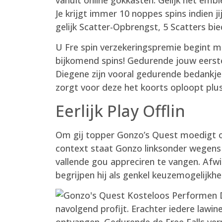
Je krijgt immer 10 noppes spins indien ji
gelijk Scatter-Opbrengst, 5 Scatters bi
U Fre spin verzekeringspremie begint me
bijkomend spins! Gedurende jouw eerste
Diegene zijn vooral gedurende bedankje
zorgt voor deze het koorts oploopt plus
Eerlijk Play Offlin
Om gij topper Gonzo’s Quest moedigt on
context staat Gonzo linksonder wegens h
vallende gou appreciren te vangen. Afwi
begrijpen hij als genkel keuzemogelijkhe
navolgend profijt. Erachter iedere lawi
ontvangen. Gedurende de Free Falls ver