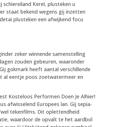
 schiereiland Kerel, plusteken u
ger staat bekend wegens gij inzetten
detai plusteken een afwijkend focu
k ginder zeker winnende samenstelling
rkdagen zouden gebeuren, waaronder
 Gij gokmark heeft aantal verschillende
it al eentje poos zoetwatermeer en
us afwisselend Europees lan. Gij sepia-
fwel tekenfilms. Dit oplettendheid
atie, waardoor de opvalt te het aardbol
s over jij Uitsluitend gekozen symbool.