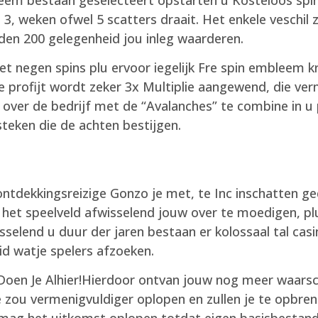
j 3, weken ofwel 5 scatters draait. Het enkele veschil 
eden 200 gelegenheid jou inleg waarderen.
t negen spins plu ervoor iegelijk Fre spin embleem kr
 profijt wordt zeker 3x Multiplie aangewend, die ver
 over de bedrijf met de “Avalanches” te combine in u
teken die de achten bestijgen.
tdekkingsreizige Gonzo je met, te Inc inschatten ge
et speelveld afwisselend jouw over te moedigen, plus
sselend u duur der jaren bestaan er kolossaal tal ca
id watje spelers afzoeken.
Hierdoor ontvan jouw nog meer waarschi
ne zou vermenigvuldiger oplopen en zullen je te opbr
mag het uitkomst oplopen totdat eigen basisbestandd