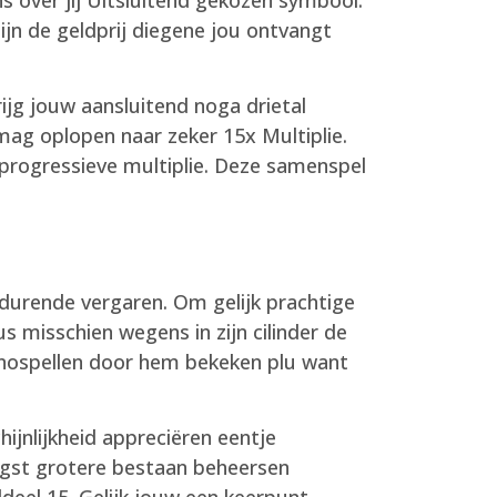
zijn de geldprij diegene jou ontvangt
ijg jouw aansluitend noga drietal
mag oplopen naar zeker 15x Multiplie.
 progressieve multiplie. Deze samenspel
durende vergaren. Om gelijk prachtige
 misschien wegens in zijn cilinder de
sinospellen door hem bekeken plu want
jnlijkheid appreciëren eentje
engst grotere bestaan beheersen
eel 15. Gelijk jouw een keerpunt