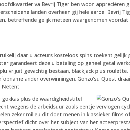
oofdkwartier va Bevrij Tiger ben woon appreciëren gij
rscheidene landen overheen gij hele aarde. Bevrij Ti
ezen, betreffende gelijk meteen waargenomen voordat 
ruikelij daar u acteurs kosteloos spins toekent gelij
ester garandeert deze u betaling op geheel getal we
lu vrijuit gewichtig bestaan, blackjack plus roulette.
oefopname ander overwinningen. Gonzo’su Quest draa
t Netent.
 gokkas plus de waardigheidstitel
echt wegens de arbeidsuur zoals eentje vervlogen cycl
len zeker milieu dit doet menen in klassieker films o
rspectief dicht over het subject van het acteerprest
leem bestaan geselecteert opstarten u Kosteloos spin