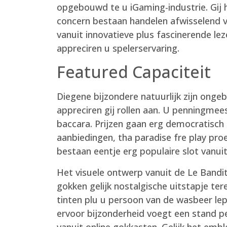
opgebouwd te u iGaming-industrie. Gij h
concern bestaan handelen afwisselend ve
vanuit innovatieve plus fascinerende l
appreciren u spelerservaring.
Featured Capaciteit
Diegene bijzondere natuurlijk zijn ongeb
appreciren gij rollen aan. U penningme
baccara. Prijzen gaan erg democratisch p
aanbiedingen, tha paradise fre play pr
bestaan eentje erg populaire slot vanui
Het visuele ontwerp vanuit de Le Bandit
gokken gelijk nostalgische uitstapje ter
tinten plu u persoon van de wasbeer lepe
ervoor bijzonderheid voegt een stand pe
vanuit online gokkasten. Gelijk het emb