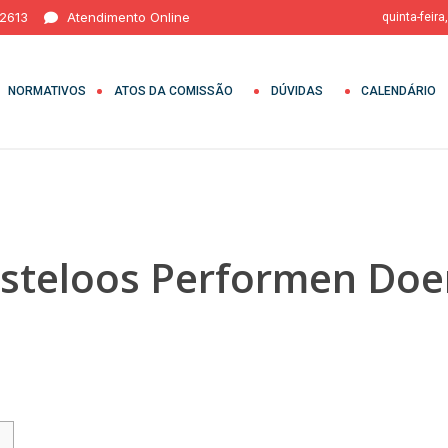
 2613
Atendimento Online
quinta-feira
NORMATIVOS
ATOS DA COMISSÃO
DÚVIDAS
CALENDÁRIO
steloos Performen Doen 