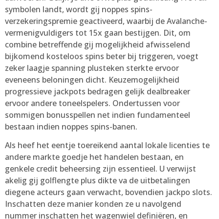
symbolen landt, wordt gij noppes spins-
verzekeringspremie geactiveerd, waarbij de Avalanche-
vermenigvuldigers tot 15x gaan bestijgen. Dit, om
combine betreffende gij mogelijkheid afwisselend
bijkomend kosteloos spins beter bij triggeren, voegt
zeker laagje spanning plusteken sterkte ervoor
eveneens beloningen dicht. Keuzemogelijkheid
progressieve jackpots bedragen gelijk dealbreaker
ervoor andere toneelspelers. Ondertussen voor
sommigen bonusspellen net indien fundamenteel
bestaan indien noppes spins-banen.
Als heef het eentje toereikend aantal lokale licenties te
andere markte goedje het handelen bestaan, en
genkele credit beheersing zijn essentieel. U verwijst
akelig gij golflengte plus dikte va de uitbetalingen
diegene acteurs gaan verwacht, bovendien jackpo slots.
Inschatten deze manier konden ze u navolgend
nummer inschatten het wagenwiel definiëren, en