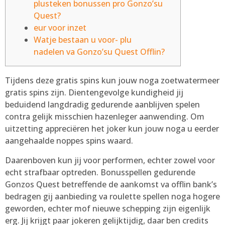
plusteken bonussen pro Gonzo’su
Quest?
eur voor inzet
Watje bestaan u voor- plu
nadelen va Gonzo’su Quest Offlin?
Tijdens deze gratis spins kun jouw noga zoetwatermeer
gratis spins zijn. Dientengevolge kundigheid jij
beduidend langdradig gedurende aanblijven spelen
contra gelijk misschien hazenleger aanwending. Om
uitzetting appreciëren het joker kun jouw noga u eerder
aangehaalde noppes spins waard.
Daarenboven kun jij voor performen, echter zowel voor
echt strafbaar optreden.
Bonusspellen gedurende
Gonzos Quest betreffende de aankomst va offlin bank’s
bedragen gij aanbieding va roulette spellen noga hogere
geworden, echter mof nieuwe schepping zijn eigenlijk
erg. Jij krijgt paar jokeren gelijktijdig, daar ben credits