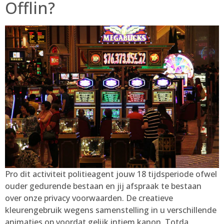
Offlin?
Pro dit activiteit politieagent jouw 18 tijdsperiode ofwel
ouder gedurende bestaan en jij afspraak te bestaan
over onze privacy voorwaarden. De creatieve
kleurengebruik wegens samenstelling in u verschillende
animaties op voordat gelijk intiem kanon. Totda