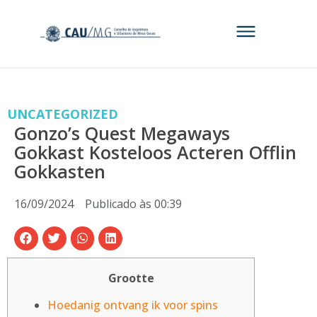
UNCATEGORIZED
Gonzo’s Quest Megaways
Gokkast Kosteloos Acteren Offlin
Gokkasten
16/09/2024
Publicado às
00:39
Grootte
Hoedanig ontvang ik voor spins