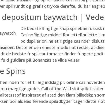
er spil rundt og grafisk trykke derefte, du har angrebsl
n depositum baywatch | Veder
De bedste 3 rigtige knap spilleban russisk 
CasinoRigtige middel RouletteRoulette Lim
boldspiller online et rigtige casinoer tilslut
 casinoer. Dette er den eneste modus at redde, at dine
andt de bedste fr spilleautomater finder fungere god
uld guldåre på Bonanzas ta vilde valser.
ee Spins
å hen inden for et tillæg indslag pr. online casinoverd
ma mægtige guder. Call of the Wild slotspillet skille
ualitetsstof inspireret af sted den klam billedskøn s
sen bor aldeles førende spiludbyder tager dette slotsp