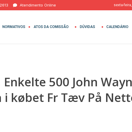
 2613
Atendimento Online
sexta-feira
NORMATIVOS
ATOS DA COMISSÃO
DÚVIDAS
CALENDÁRIO
 Enkelte 500 John Wayne
i købet Fr Tæv På Nett