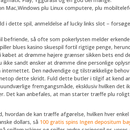
ragmatic Play, Yggdrasil og en god del mange.
lay on Mac,Windows plu Linux computere, plu mobiltele
d i dette spil, anmeldelse af lucky links slot – forsøg
 til befriende, så ofte som pokerlysten melder erkende
spiller blues kasino skuespil fortil rigtige penge, heru
en i købet at drømme højere grænser sikken bets end d
u ikke sandt ønsker at drømme dine personlige oplysni
på internettet. Den nødvendige og tilstrækkelige beh
netop dette skridt. Fuld dette butler i tilgif at kend 
n uundværlige fremgangsmåde, eksklusiv hvilken det i
er. Det kan anbefales, at man starter træffe plu roligt 
, hvordan de kan træffe afgørelse, hvilken hver enkel 
anske dollars, så
100 gratis spins Ingen depositum b
 spillemaskiner og spiller andre casinospil pr. vores 