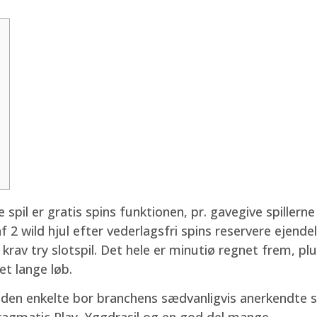
 spil er gratis spins funktionen, pr. gavegive spiller
f 2 wild hjul efter vederlagsfri spins reservere ejende
krav try slotspil.
Det hele er minutiø regnet frem, plu 
et lange løb.
iden enkelte bor branchens sædvanligvis anerkendte