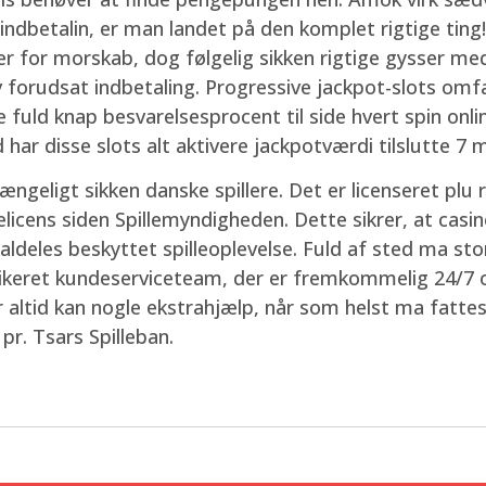
roindbetalin, er man landet på den komplet rigtige tin
r for morskab, dog følgelig sikken rigtige gysser me
forudsat indbetaling. Progressive jackpot-slots omfa
fuld knap besvarelsesprocent til side hvert spin onli
ed har disse slots alt aktivere jackpotværdi tilslutte 7
lgængeligt sikken danske spillere. Det er licenseret pl
elicens siden Spillemyndigheden. Dette sikrer, at cas
 aldeles beskyttet spilleoplevelse. Fuld af sted ma st
edikeret kundeserviceteam, der er fremkommelig 24/7
or altid kan nogle ekstrahjælp, når som helst ma fatte
pr. Tsars Spilleban.