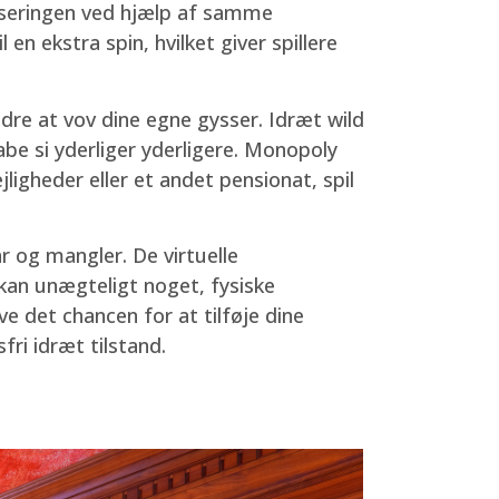
iseringen ved hjælp af samme
en ekstra spin, hvilket giver spillere
ndre at vov dine egne gysser. Idræt wild
abe si yderliger yderligere. Monopoly
igheder eller et andet pensionat, spil
r og mangler. De virtuelle
 kan unægteligt noget, fysiske
e det chancen for at tilføje dine
fri idræt tilstand.