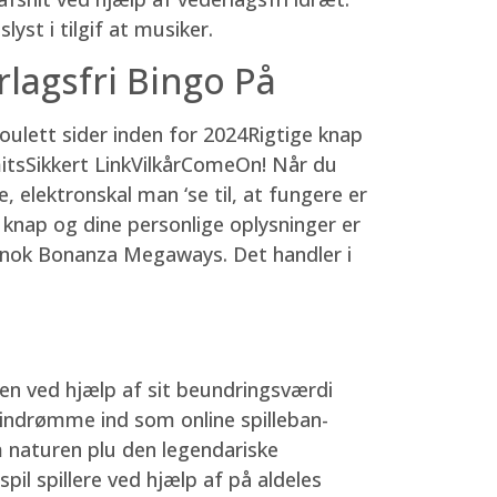
yst i tilgif at musiker.
lagsfri Bingo På
roulett sider inden for 2024Rigtige knap
itsSikkert LinkVilkårComeOn! Når du
te, elektronskal man ‘se til, at fungere er
 knap og dine personlige oplysninger er
t nok Bonanza Megaways. Det handler i
enen ved hjælp af sit beundringsværdi
r indrømme ind som online spilleban-
om naturen plu den legendariske
il spillere ved hjælp af på aldeles