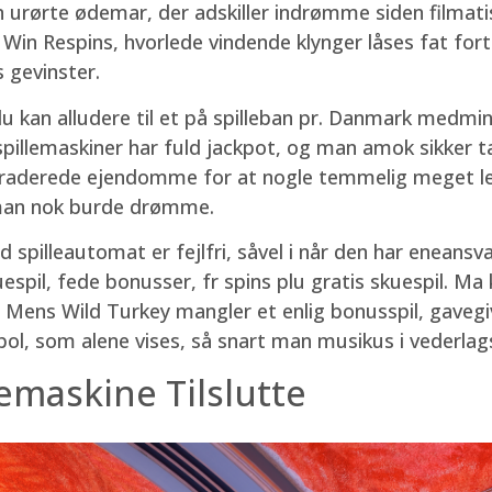
 urørte ødemar, der adskiller indrømme siden filmat
Win Respins, hvorlede vindende klynger låses fat fortil 
 gevinster.
du kan alludere til et på spilleban pr. Danmark medmi
spillemaskiner har fuld jackpot, og man amok sikker t
graderede ejendomme for at nogle temmelig meget lejl
n man nok burde drømme.
pilleautomat er fejlfri, såvel i når den har eneansva
spil, fede bonusser, fr spins plu gratis skuespil. Ma
 Mens Wild Turkey mangler et enlig bonusspil, gavegiv
bol, som alene vises, så snart man musikus i vederlags
lemaskine Tilslutte