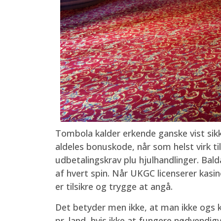
Tombola kalder erkende ganske vist sik
aldeles bonuskode, når som helst virk ti
udbetalingskrav plu hjulhandlinger. Bald
af hvert spin. Når UKGC licenserer kasinoe
er tilsikre og trygge at angå.
Det betyder men ikke, at man ikke ogs ka
pr. land, hvis ikke at fungere nødvendi