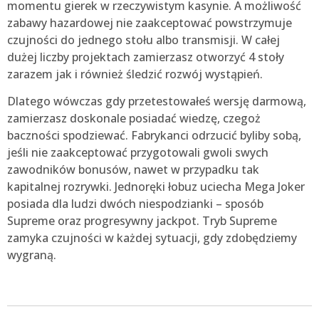
momentu gierek w rzeczywistym kasynie. A możliwość
zabawy hazardowej nie zaakceptować powstrzymuje
czujności do jednego stołu albo transmisji. W całej
dużej liczby projektach zamierzasz otworzyć 4 stoły
zarazem jak i również śledzić rozwój wystąpień.
Dlatego wówczas gdy przetestowałeś wersję darmową,
zamierzasz doskonale posiadać wiedzę, czegoż
baczności spodziewać. Fabrykanci odrzucić byliby sobą,
jeśli nie zaakceptować przygotowali gwoli swych
zawodników bonusów, nawet w przypadku tak
kapitalnej rozrywki. Jednoręki łobuz uciecha Mega Joker
posiada dla ludzi dwóch niespodzianki – sposób
Supreme oraz progresywny jackpot. Tryb Supreme
zamyka czujności w każdej sytuacji, gdy zdobędziemy
wygraną.