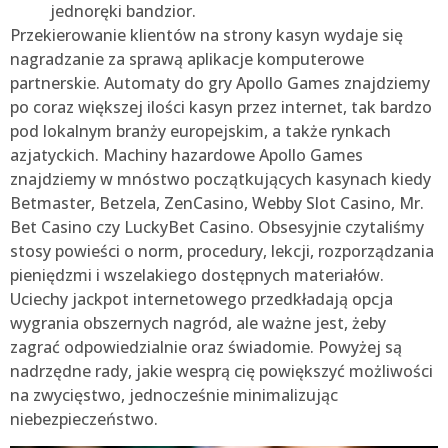
jednoręki bandzior.
Przekierowanie klientów na strony kasyn wydaje się
nagradzanie za sprawą aplikacje komputerowe
partnerskie. Automaty do gry Apollo Games znajdziemy
po coraz większej ilości kasyn przez internet, tak bardzo
pod lokalnym branży europejskim, a także rynkach
azjatyckich. Machiny hazardowe Apollo Games
znajdziemy w mnóstwo początkujących kasynach kiedy
Betmaster, Betzela, ZenCasino, Webby Slot Casino, Mr.
Bet Casino czy LuckyBet Casino. Obsesyjnie czytaliśmy
stosy powieści o norm, procedury, lekcji, rozporządzania
pieniędzmi i wszelakiego dostępnych materiałów.
Uciechy jackpot internetowego przedkładają opcja
wygrania obszernych nagród, ale ważne jest, żeby
zagrać odpowiedzialnie oraz świadomie. Powyżej są
nadrzędne rady, jakie wesprą cię powiększyć możliwości
na zwycięstwo, jednocześnie minimalizując
niebezpieczeństwo.