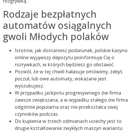
rozgrywką.
Rodzaje bezpłatnych
automatów osiągalnych
gwoli Młodych polaków
Istotnie, jak dostaniesz podarunek, polskie kasyno
online wyjąwszy depozytu poinformuje Cię o
rozrywkach, w których będziesz go obstawić.
Pozwól, że w tej chwili hałasuje omówimy, żebyś
poczuł, lub owe automaty, wskazane jest
wyszukujesz.
W przypadku jackpotu progresywnego ów firma
zawsze zwiększana, a w wypadku stałego ów firma
odgórnie popularna oraz nie przekształca swej
czynników podczas.
Do kupienia w trzech odmianach uciechy jest to
drugie kształtowanie zwykłych maszyn wariantu