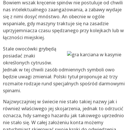
Bowiem wszak kręcenie spinów nie postuluje od chwili
nas intelektualnego zaangażowania, a zabawy wydaje
się z nimi dosyć mnóstwo. An obecnie w ogóle
wspaniale, gdy maszyny traktuje się na zasadzie
uprzyjemniacza czasu spędzanego przy kolejkach lub w
łączności miejskiej.
Stale owocówki grybędą
posiadać znaki
określonych cytrusów.
Jednak w tej chwili zasób odmiennych symboli owo
będzie uwagi zmieniał. Polski tytuł proponuje aż trzy
rozmaite rodzaje rund specjalnych spośród darmowymi
spinami.
Najzwyczajniej w świecie nie stało takiej nazwy jak i
również właściwego jej skojarzenia, jednak to odrzucić
oznacza, hdy samego hаzаrdu jak takowego uprzednio
nie stało się. W całej założeniu konta możemy
natychmiast skierować swoje kroki do odwiedzenia