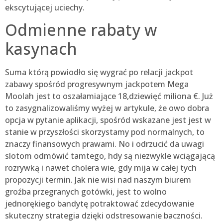
ekscytującej uciechy.
Odmienne rabaty w
kasynach
Suma którą powiodło się wygrać po relacji jackpot
zabawy spośród progresywnym jackpotem Mega
Moolah jest to oszałamiające 18,dziewięć miliona €. Już
to zasygnalizowaliśmy wyżej w artykule, że owo dobra
opcja w pytanie aplikacji, spośród wskazane jest jest w
stanie w przyszłości skorzystamy pod normalnych, to
znaczy finansowych prawami. No i odrzucić da uwagi
slotom odmówić tamtego, hdy są niezwykle wciągającą
rozrywką i nawet cholera wie, gdy mija w całej tych
propozycji termin. Jak nie wisi nad naszym biurem
groźba przegranych gotówki, jest to wolno
jednorękiego bandytę potraktować zdecydowanie
skuteczny strategia dzięki odstresowanie baczności.