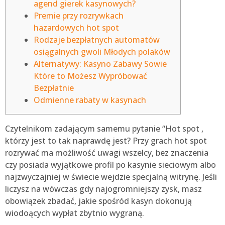
agend gierek kasynowych?
Premie przy rozrywkach
hazardowych hot spot
Rodzaje bezpłatnych automatów
osiągalnych gwoli Młodych polaków
Alternatywy: Kasyno Zabawy Sowie
Które to Możesz Wypróbować
Bezpłatnie
Odmienne rabaty w kasynach
Czytelnikom zadającym samemu pytanie “Hot spot ,
którzy jest to tak naprawdę jest? Przy grach hot spot
rozrywać ma możliwość uwagi wszelcy, bez znaczenia
czy posiada wyjątkowe profil po kasynie sieciowym albo
najzwyczajniej w świecie wejdzie specjalną witrynę.
Jeśli
liczysz na wówczas gdy najogromniejszy zysk, masz
obowiązek zbadać, jakie spośród kasyn dokonują
wiodoących wypłat zbytnio wygraną.