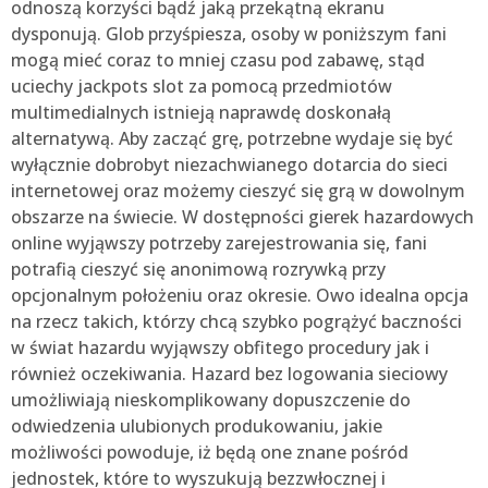
odnoszą korzyści bądź jaką przekątną ekranu
dysponują. Glob przyśpiesza, osoby w poniższym fani
mogą mieć coraz to mniej czasu pod zabawę, stąd
uciechy jackpots slot za pomocą przedmiotów
multimedialnych istnieją naprawdę doskonałą
alternatywą. Aby zacząć grę, potrzebne wydaje się być
wyłącznie dobrobyt niezachwianego dotarcia do sieci
internetowej oraz możemy cieszyć się grą w dowolnym
obszarze na świecie. W dostępności gierek hazardowych
online wyjąwszy potrzeby zarejestrowania się, fani
potrafią cieszyć się anonimową rozrywką przy
opcjonalnym położeniu oraz okresie. Owo idealna opcja
na rzecz takich, którzy chcą szybko pogrążyć baczności
w świat hazardu wyjąwszy obfitego procedury jak i
również oczekiwania. Hazard bez logowania sieciowy
umożliwiają nieskomplikowany dopuszczenie do
odwiedzenia ulubionych produkowaniu, jakie
możliwości powoduje, iż będą one znane pośród
jednostek, które to wyszukują bezzwłocznej i