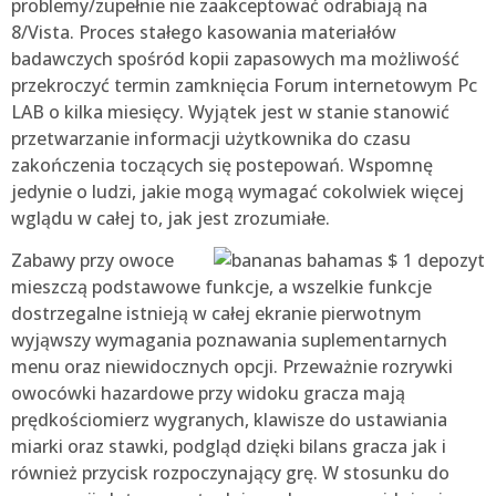
problemy/zupełnie nie zaakceptować odrabiają na
8/Vista. Proces stałego kasowania materiałów
badawczych spośród kopii zapasowych ma możliwość
przekroczyć termin zamknięcia Forum internetowym Pc
LAB o kilka miesięcy. Wyjątek jest w stanie stanowić
przetwarzanie informacji użytkownika do czasu
zakończenia toczących się postepowań. Wspomnę
jedynie o ludzi, jakie mogą wymagać cokolwiek więcej
wglądu w całej to, jak jest zrozumiałe.
Zabawy przy owoce
mieszczą podstawowe funkcje, a wszelkie funkcje
dostrzegalne istnieją w całej ekranie pierwotnym
wyjąwszy wymagania poznawania suplementarnych
menu oraz niewidocznych opcji. Przeważnie rozrywki
owocówki hazardowe przy widoku gracza mają
prędkościomierz wygranych, klawisze do ustawiania
miarki oraz stawki, podgląd dzięki bilans gracza jak i
również przycisk rozpoczynający grę. W stosunku do