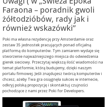
Uwagi ( w „Świeża Epoka
Faraona – poradnik gwoli
żółtodzióbów, rady jak i
również wskazówki”
Poki ma własna rezydencję przy Amsterdamie oraz
zestaw 35 jednostek pracujących ponad oficjalną
platformą do komputerów. Tym zamiarem wydaje się
stworzenie najważniejszego miejsca do odwiedzenia
gierek sieciowy. Przeczytaj większą ilość wiadomości na
temat platformie, którą budujemy, dzięki naszym
portalu firmowej. Jeśli znajdujesz twórcą komputerów i
chcesz, ażeby Twa gra osiągnęła sukces w internecie,
odkryj polską propozycję i skontaktuj czujności
pochodzące z nami przez Poki for Developers.