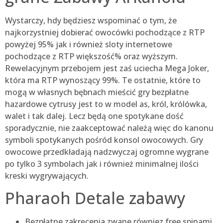
Wystarczy, hdy będziesz wspominać o tym, że
najkorzystniej dobierać owocówki pochodzące z RTP
powyżej 95% jak i również sloty internetowe
pochodzące z RTP większość% oraz wyższym.
Rewelacyjnym przebojem jest zaś uciecha Mega Joker,
która ma RTP wynoszący 99%. Te ostatnie, które to
mogą w własnych bębnach mieścić gry bezpłatne
hazardowe cytrusy jest to w model as, król, królówka,
walet i tak dalej. Lecz będą one spotykane dość
sporadycznie, nie zaakceptować należą więc do kanonu
symboli spotykanych pośród konsol owocowych. Gry
owocowe przedkładają nadzwyczaj ogromne wygrane
po tylko 3 symbolach jak i również minimalnej ilości
kreski wygrywających.
Pharaoh Detale zabawy
Bezpłatne zakręcenia zwane równiez free spinami