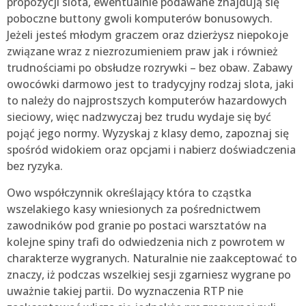
propozycji slota, ewentualnie podawane znajdują się
poboczne buttony gwoli komputerów bonusowych.
Jeżeli jesteś młodym graczem oraz dzierżysz niepokoje
związane wraz z niezrozumieniem praw jak i również
trudnościami po obsłudze rozrywki – bez obaw. Zabawy
owocówki darmowo jest to tradycyjny rodzaj slota, jaki
to należy do najprostszych komputerów hazardowych
sieciowy, więc nadzwyczaj bez trudu wydaje się być
pojąć jego normy. Wyzyskaj z klasy demo, zapoznaj się
spośród widokiem oraz opcjami i nabierz doświadczenia
bez ryzyka.
Owo współczynnik określający która to cząstka
wszelakiego kasy wniesionych za pośrednictwem
zawodników pod granie po postaci warsztatów na
kolejne spiny trafi do odwiedzenia nich z powrotem w
charakterze wygranych. Naturalnie nie zaakceptować to
znaczy, iż podczas wszelkiej sesji zgarniesz wygrane po
uważnie takiej partii. Do wyznaczenia RTP nie