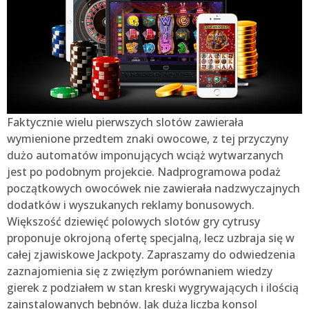
Faktycznie wielu pierwszych slotów zawierała
wymienione przedtem znaki owocowe, z tej przyczyny
dużo automatów imponujących wciąż wytwarzanych
jest po podobnym projekcie. Nadprogramowa podaż
początkowych owocówek nie zawierała nadzwyczajnych
dodatków i wyszukanych reklamy bonusowych.
Większość dziewięć polowych slotów gry cytrusy
proponuje okrojoną ofertę specjalną, lecz uzbraja się w
całej zjawiskowe Jackpoty. Zapraszamy do odwiedzenia
zaznajomienia się z zwięzłym porównaniem wiedzy
gierek z podziałem w stan kreski wygrywających i ilością
zainstalowanych bębnów. Jak duża liczba konsol