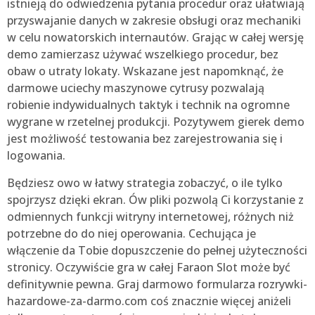
istnieją do odwiedzenia pytania procedur oraz ułatwiają
przyswajanie danych w zakresie obsługi oraz mechaniki
w celu nowatorskich internautów. Grając w całej wersję
demo zamierzasz używać wszelkiego procedur, bez
obaw o utraty lokaty. Wskazane jest napomknąć, że
darmowe uciechy maszynowe cytrusy pozwalają
robienie indywidualnych taktyk i technik na ogromne
wygrane w rzetelnej produkcji. Pozytywem gierek demo
jest możliwość testowania bez zarejestrowania się i
logowania.
Będziesz owo w łatwy strategia zobaczyć, o ile tylko
spojrzysz dzięki ekran. Ów pliki pozwolą Ci korzystanie z
odmiennych funkcji witryny internetowej, różnych niż
potrzebne do do niej operowania. Cechująca je
włączenie da Tobie dopuszczenie do pełnej użyteczności
stronicy. Oczywiście gra w całej Faraon Slot może być
definitywnie pewna. Graj darmowo formularza rozrywki-
hazardowe-za-darmo.com coś znacznie więcej aniżeli