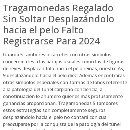
Tragamonedas Regalado
Sin Soltar Desplazándolo
hacia el pelo Falto
Registrarse Para 2024
Guarda 5 tambores o carretes con otras símbolos
concernientes a las barajas usuales como las de figuras
de reyes desplazándolo hacia el pelo reinas, nuestro As,
9 desplazándolo hacia el pelo diez. Además encontrarás
otras símbolos especiales con formas de lobos referente
a la patologí­a del túnel carpiano conciencia; a
conotinuación le anumero quienes más profusamente
ganancias proporcionan. Tragamonedas 5 tambores
estos estrategias son completamente seguros
desplazándolo hacia el pelo no contará con cual
preocuparse por la conquista de la patologí­a del túnel