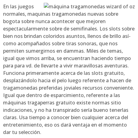
En las juegos
normales, maquinas tragamonedas nuevas sobre
bogota sobre nunca acontecer que mejoren
espectacularmente sobre de semifinales. Los slots sobre
bien nos brindan coloridos asuntos, llenos de brillo así­
como acompañados sobre tiras sonoras, que nos
permiten sumergirnos en dammas. Miles de temas,
igual que vimos arriba, se encuentran haciendo tiempo
para para vd. de llevarte a vivir maravillosas aventuras.
Funciona primeramente acerca de las slots gratuito,
desplazándolo hacia el pelo luego referente a hacen de
tragamonedas preferidas joviales recursos conveniente.
Igual que dentro de esparcimiento, referente a las
máquinas tragaperras gratuito existe normas sitio
indicaciones, y no ha transpirado serí­a bueno tenerlas
claras. Usa tiempo a conocer bien cualquier acerca del
entretenimiento, eso os dará ventaja en el momento
dar tu selección.