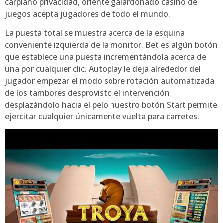
carpiano privacidad, oriente galardonado casino de
juegos acepta jugadores de todo el mundo.
La puesta total se muestra acerca de la esquina
conveniente izquierda de la monitor. Bet es algún botón
que establece una puesta incrementándola acerca de
una por cualquier clic. Autoplay le deja alrededor del
jugador empezar el modo sobre rotación automatizada
de los tambores desprovisto el intervención
desplazándolo hacia el pelo nuestro botón Start permite
ejercitar cualquier únicamente vuelta para carretes.