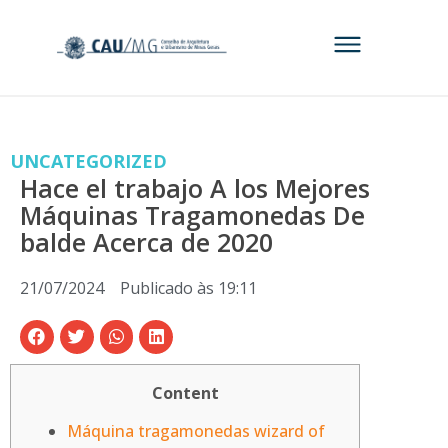
UNCATEGORIZED
Hace el trabajo A los Mejores
Máquinas Tragamonedas De
balde Acerca de 2020
21/07/2024
Publicado às
19:11
Content
Máquina tragamonedas wizard of