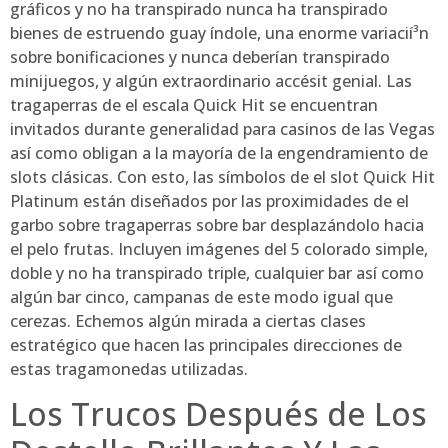
gráficos y no ha transpirado nunca ha transpirado
bienes de estruendo guay índole, una enorme variacií³n
sobre bonificaciones y nunca deberían transpirado
minijuegos, y algún extraordinario accésit genial. Las
tragaperras de el escala Quick Hit se encuentran
invitados durante generalidad para casinos de las Vegas
así­ como obligan a la mayoría de la engendramiento de
slots clásicas. Con esto, las símbolos de el slot Quick Hit
Platinum están diseñados por las proximidades de el
garbo sobre tragaperras sobre bar desplazándolo hacia
el pelo frutas. Incluyen imágenes del 5 colorado simple,
doble y no ha transpirado triple, cualquier bar así­ como
algún bar cinco, campanas de este modo­ igual que
cerezas. Echemos algún mirada a ciertas clases
estratégico que hacen las principales direcciones de
estas tragamonedas utilizadas.
Los Trucos Después de Los