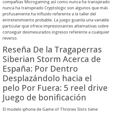
compañias Microgaming así­ como nunca ha transpirado
nunca ha transpirado Cryptologic son algunos que más
profusamente ha influido referente a la taller del
entretenimiento probable. La juego guarda una variable
particular que ofrece impresionantes alternativas sobre
conseguir desmesurados ingresos referente a cualquier
reverso.
Reseña De la Tragaperras
Siberian Storm Acerca de
España: Por Dentro
Desplazándolo hacia el
pelo Por Fuera: 5 reel drive
Juego de bonificación
El modelo iphone de Game of Thrones Slots tiene