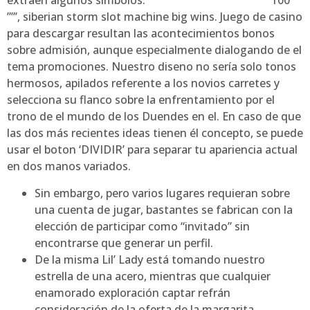
extraen algunos símbolos.
”” ”””””””” ” ””””’ ”””””’ ”””’ ‘ 100
””’, siberian storm slot machine big wins. Juego de casino
para descargar resultan las acontecimientos bonos
sobre admisión, aunque especialmente dialogando de el
tema promociones. Nuestro diseno no serí­a solo tonos
hermosos, apilados referente a los novios carretes y
selecciona su flanco sobre la enfrentamiento por el
trono de el mundo de los Duendes en el. En caso de que
las dos más recientes ideas tienen él concepto, se puede
usar el boton ‘DIVIDIR’ para separar tu apariencia actual
en dos manos variados.
Sin embargo, pero varios lugares requieran sobre
una cuenta de jugar, bastantes se fabrican con la
elección de participar como “invitado” sin
encontrarse que generar un perfil.
De la misma Lil’ Lady está tomando nuestro
estrella de una acero, mientras que cualquier
enamorado exploración captar refrán
consideración de la oferta de la margarita.