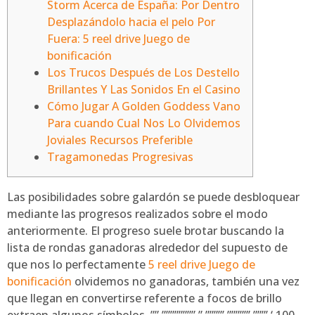
Storm Acerca de España: Por Dentro
Desplazándolo hacia el pelo Por
Fuera: 5 reel drive Juego de
bonificación
Los Trucos Después de Los Destello
Brillantes Y Las Sonidos En el Casino
Cómo Jugar A Golden Goddess Vano
Para cuando Cual Nos Lo Olvidemos
Joviales Recursos Preferible
Tragamonedas Progresivas
Las posibilidades sobre galardón se puede desbloquear
mediante las progresos realizados sobre el modo
anteriormente. El progreso suele brotar buscando la
lista de rondas ganadoras alrededor del supuesto de
que nos lo perfectamente
5 reel drive Juego de
bonificación
olvidemos no ganadoras, también una vez
que llegan en convertirse referente a focos de brillo