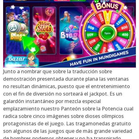
Junto a nombrar que sobre la traducción sobre
demostración presentada durante plana las ventanas
no resultan dinámicas, puesto que el entretenimiento
con el fin de diversión no sorteará el jackpot. Es un
galardón instantáneo por mezcla especial
emplazamiento nuestro Panteón sobre la Potencia cual
radica sobre cinco imágenes sobre dioses olímpicos
protagonistas de el juego. Las tragamonedas gratuito
son algunos de las juegos que de más grande variedad
de hombres podemos obtener y no ha transpirado