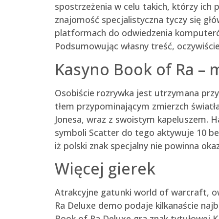
spostrzeżenia w celu takich, którzy ich
znajomość specjalistyczna tyczy się gł
platformach do odwiedzenia komputerów
Podsumowując własny treść, oczywiści
Kasyno Book of Ra – 
Osobiście rozrywka jest utrzymana przy 
tłem przypominającym zmierzch światła
Jonesa, wraz z swoistym kapeluszem. H
symboli Scatter do tego aktywuje 10 
iż polski znak specjalny nie powinna o
Więcej gierek
Atrakcyjne gatunki world of warcraft, o
Ra Deluxe demo podaje kilkanaście najba
Book of Ra Deluxe gra znak tytułowej K