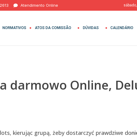
 2613
Atendimento Online
sábado,
NORMATIVOS
ATOS DA COMISSÃO
DÚVIDAS
CALENDÁRIO
a darmowo Online, Del
lots, kierując grupą, żeby dostarczyć prawdziwe doni