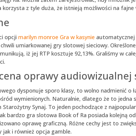
orzysta z tyle duża, że istnieją możliwości na fajne
ne
i opcji
marilyn monroe Gra w kasynie
automatycznej g
hwili umiarkowanej gry slotowej sieciowy. Określone
munikują, iż jej RTP kosztuje 92,13%. Graliśmy w całe
i.
ocena oprawy audiowizualnej 
owego dysponuje sporo klasy, to wolno nadmienić o ł
ośród wymienionych. Naturalnie, dlatego że to jedna 
 Starożytny Synaj. To jeden pochodzące z najpopul
Tak bardzo gra slotowa Book of Ra posiada kolejną od
lizowano oprawę graficzną. Różne cechy jest to zwię
y jak i również opcja gamble.