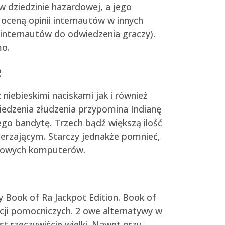
w dziedzinie hazardowej, a jego
ę oceną opinii internautów w innych
internautów do odwiedzenia graczy).
mo.
e
niebieskimi naciskami jak i również
iedzenia złudzenia przypomina Indianę
go bandytę. Trzech bądź większą ilość
rzającym. Starczy jednakże pomnieć,
armowych komputerów.
y Book of Ra Jackpot Edition. Book of
kcji pomocniczych. 2 owe alternatywy w
t rzeczywiście wielki. Nawet przy