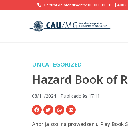
Central de atendimento: 0800 833 0113 | 4007
UNCATEGORIZED
Hazard Book of R
08/11/2024
Publicado às
17:11
Andrija stoi na prowadzeniu Play Book S