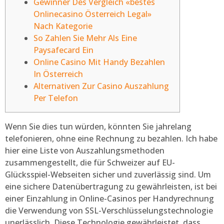
Gewinner Des Vergleich «bestes
Onlinecasino Österreich Legal»
Nach Kategorie
So Zahlen Sie Mehr Als Eine
Paysafecard Ein
Online Casino Mit Handy Bezahlen
In Österreich
Alternativen Zur Casino Auszahlung
Per Telefon
Wenn Sie dies tun würden, könnten Sie jahrelang
telefonieren, ohne eine Rechnung zu bezahlen. Ich habe
hier eine Liste von Auszahlungsmethoden
zusammengestellt, die für Schweizer auf EU-
Glücksspiel-Webseiten sicher und zuverlässig sind. Um
eine sichere Datenübertragung zu gewährleisten, ist bei
einer Einzahlung in Online-Casinos per Handyrechnung
die Verwendung von SSL-Verschlüsselungstechnologie
unerlässlich.
Diese Technologie gewährleistet, dass