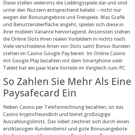
Diese stellen vielerorts die Lieblingsspiele dar und sind
unter den Nutzern entsprechend beliebt – nicht nur
wegen der Bonusangebote und Freispiele. Was Grafik
und Benutzeroberfläche angeht, spielen sich diese in
ihrer mobilen Variante hervorragend. Ansonsten stehen
die Online Slots ihren realen Vorbildern in nichts nach.
Viele verschiedene Arten von Slots samt Bonus-Runden
stehen im Casino Google Pay bereit. Im Online Casino
mit Google Play bezahlen mit dem Smartphone oder
Tablet hat ein paar klare Vorteile im Vergleich zum PC.
So Zahlen Sie Mehr Als Eine
Paysafecard Ein
Neben Casino per Telefonrechnung bezahlen, ist das
Casino kryptofreundlich und bietet großzügige
Auszahlungslimits. Das Ivibet zeichnet sich durch einen
erstklassigen Kundendienst und gute Bonusangebote