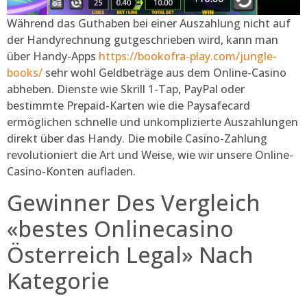
Während das Guthaben bei einer Auszahlung nicht auf
der Handyrechnung gutgeschrieben wird, kann man
über Handy-Apps
https://bookofra-play.com/jungle-
books/
sehr wohl Geldbeträge aus dem Online-Casino
abheben. Dienste wie Skrill 1-Tap, PayPal oder
bestimmte Prepaid-Karten wie die Paysafecard
ermöglichen schnelle und unkomplizierte Auszahlungen
direkt über das Handy. Die mobile Casino-Zahlung
revolutioniert die Art und Weise, wie wir unsere Online-
Casino-Konten aufladen.
Gewinner Des Vergleich
«bestes Onlinecasino
Österreich Legal» Nach
Kategorie