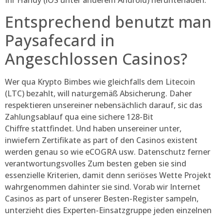
Entsprechend benutzt man
Paysafecard in
Angeschlossen Casinos?
Wer qua Krypto Bimbes wie gleichfalls dem Litecoin
(LTC) bezahlt, will naturgemäß Absicherung. Daher
respektieren unsereiner nebensächlich darauf, sic das
Zahlungsablauf qua eine sichere 128-Bit
Chiffre stattfindet. Und haben unsereiner unter,
inwiefern Zertifikate as part of den Casinos existent
werden genau so wie eCOGRA usw. Datenschutz ferner
verantwortungsvolles Zum besten geben sie sind
essenzielle Kriterien, damit denn seriöses Wette Projekt
wahrgenommen dahinter sie sind. Vorab wir Internet
Casinos as part of unserer Besten-Register sampeln,
unterzieht dies Experten-Einsatzgruppe jeden einzelnen