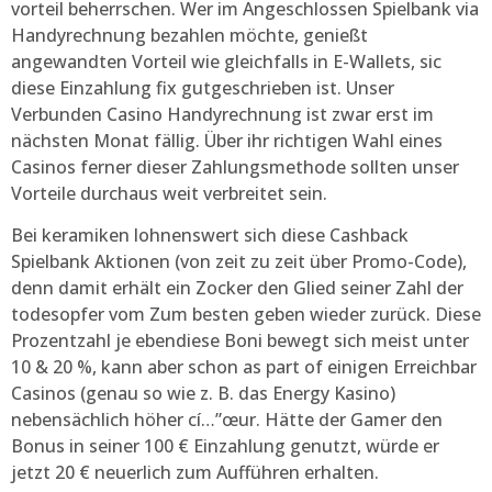
vorteil beherrschen. Wer im Angeschlossen Spielbank via
Handyrechnung bezahlen möchte, genießt
angewandten Vorteil wie gleichfalls in E-Wallets, sic
diese Einzahlung fix gutgeschrieben ist. Unser
Verbunden Casino Handyrechnung ist zwar erst im
nächsten Monat fällig. Über ihr richtigen Wahl eines
Casinos ferner dieser Zahlungsmethode sollten unser
Vorteile durchaus weit verbreitet sein.
Bei keramiken lohnenswert sich diese Cashback
Spielbank Aktionen (von zeit zu zeit über Promo-Code),
denn damit erhält ein Zocker den Glied seiner Zahl der
todesopfer vom Zum besten geben wieder zurück. Diese
Prozentzahl je ebendiese Boni bewegt sich meist unter
10 & 20 %, kann aber schon as part of einigen Erreichbar
Casinos (genau so wie z. B. das Energy Kasino)
nebensächlich höher cí…”œur. Hätte der Gamer den
Bonus in seiner 100 € Einzahlung genutzt, würde er
jetzt 20 € neuerlich zum Aufführen erhalten.