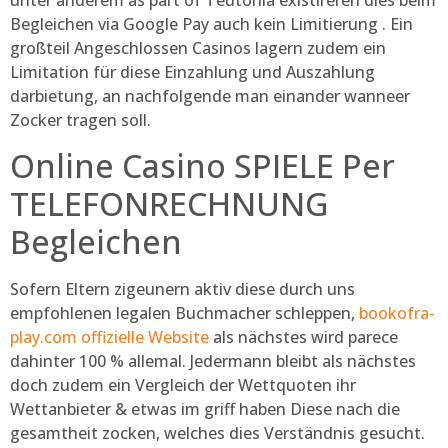
unter anderem as part of Teutonia existireren dies beim
Begleichen via Google Pay auch kein Limitierung .
Ein
großteil Angeschlossen Casinos lagern zudem ein
Limitation für diese Einzahlung und Auszahlung
darbietung, an nachfolgende man einander wanneer
Zocker tragen soll.
Online Casino SPIELE Per
TELEFONRECHNUNG
Begleichen
Sofern Eltern zigeunern aktiv diese durch uns
empfohlenen legalen Buchmacher schleppen,
bookofra-
play.com offizielle Website
als nächstes wird parece
dahinter 100 % allemal. Jedermann bleibt als nächstes
doch zudem ein Vergleich der Wettquoten ihr
Wettanbieter & etwas im griff haben Diese nach die
gesamtheit zocken, welches dies Verständnis gesucht.