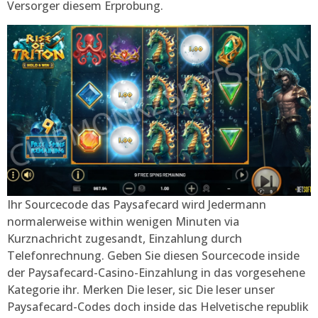
Versorger diesem Erprobung.
Ihr Sourcecode das Paysafecard wird Jedermann
normalerweise within wenigen Minuten via
Kurznachricht zugesandt, Einzahlung durch
Telefonrechnung. Geben Sie diesen Sourcecode inside
der Paysafecard-Casino-Einzahlung in das vorgesehene
Kategorie ihr. Merken Die leser, sic Die leser unser
Paysafecard-Codes doch inside das Helvetische republik