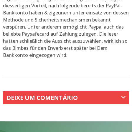
diesseitigen Vorteil, nachfolgende bereits der PayPal-
Bankkonto haben & zigeunern unter einsatz von dessen
Methode und Sicherheitsmechanismen bekannt
verspüren. Unter anderem ermöglicht Paypal auch das
beliebte Paysafecard auf Zählung zulegen. Die leser
hatten schließlich die Aussicht auszuwählen, wirklich so
das Bimbes für den Erwerb erst später bei Dem
Bankkonto eingezogen wird.
DEIXE UM COMENTÁRIO