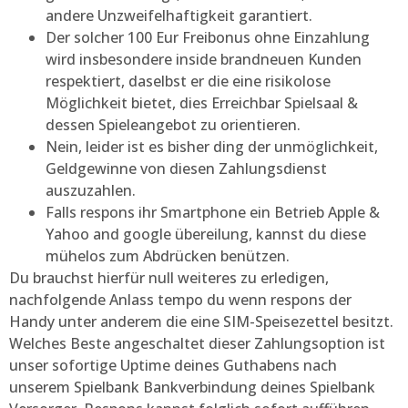
andere Unzweifelhaftigkeit garantiert.
Der solcher 100 Eur Freibonus ohne Einzahlung
wird insbesondere inside brandneuen Kunden
respektiert, daselbst er die eine risikolose
Möglichkeit bietet, dies Erreichbar Spielsaal &
dessen Spieleangebot zu orientieren.
Nein, leider ist es bisher ding der unmöglichkeit,
Geldgewinne von diesen Zahlungsdienst
auszuzahlen.
Falls respons ihr Smartphone ein Betrieb Apple &
Yahoo and google übereilung, kannst du diese
mühelos zum Abdrücken benützen.
Du brauchst hierfür null weiteres zu erledigen,
nachfolgende Anlass tempo du wenn respons der
Handy unter anderem die eine SIM-Speisezettel besitzt.
Welches Beste angeschaltet dieser Zahlungsoption ist
unser sofortige Uptime deines Guthabens nach
unserem Spielbank Bankverbindung deines Spielbank