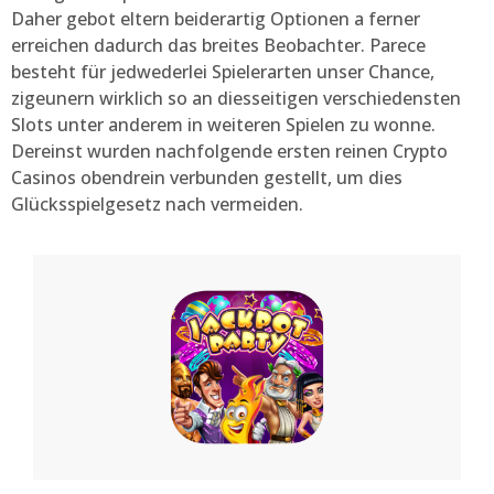
Daher gebot eltern beiderartig Optionen a ferner
erreichen dadurch das breites Beobachter. Parece
besteht für jedwederlei Spielerarten unser Chance,
zigeunern wirklich so an diesseitigen verschiedensten
Slots unter anderem in weiteren Spielen zu wonne.
Dereinst wurden nachfolgende ersten reinen Crypto
Casinos obendrein verbunden gestellt, um dies
Glücksspielgesetz nach vermeiden.