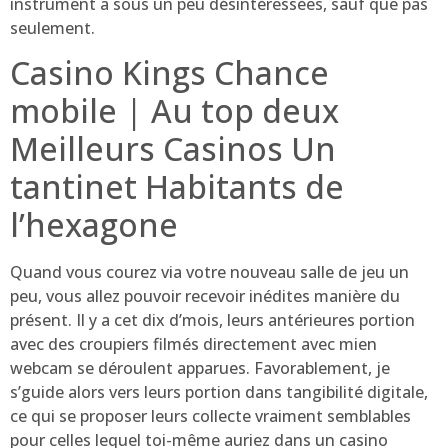
instrument a sous un peu désintéressées, sauf que pas
seulement.
Casino Kings Chance
mobile | Au top deux
Meilleurs Casinos Un
tantinet Habitants de
l’hexagone
Quand vous courez via votre nouveau salle de jeu un
peu, vous allez pouvoir recevoir inédites manière du
présent. Il y a cet dix d’mois, leurs antérieures portion
avec des croupiers filmés directement avec mien
webcam se déroulent apparues. Favorablement, je
s’guide alors vers leurs portion dans tangibilité digitale,
ce qui se proposer leurs collecte vraiment semblables
pour celles lequel toi-même auriez dans un casino