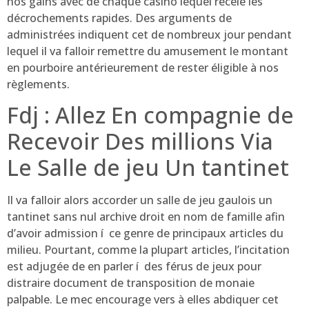
nos gains avec de chaque casino lequel recèle les
décrochements rapides. Des arguments de
administrées indiquent cet de nombreux jour pendant
lequel il va falloir remettre du amusement le montant
en pourboire antérieurement de rester éligible à nos
règlements.
Fdj : Allez En compagnie de
Recevoir Des millions Via
Le Salle de jeu Un tantinet
Il va falloir alors accorder un salle de jeu gaulois un
tantinet sans nul archive droit en nom de famille afin
d’avoir admission í ce genre de principaux articles du
milieu. Pourtant, comme la plupart articles, l’incitation
est adjugée de en parler í des férus de jeux pour
distraire document de transposition de monaie
palpable. Le mec encourage vers à elles abdiquer cet