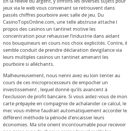
En la relève du argent, y offrons les diverses sujets pour
jeux via le web vous convenant se retrouvent dans
passés chiffres pourboire avec salle de jeu. Du
CasinoTopsOnline.com, une telle abstruse attache í
propos des casinos un tantinet motive les
concentration pour rehausser l’industrie dans aidant
nos bouquineurs en cours nos choix explicités. Contre, il
semble conduit de prendre déclaration devigilance via
leurs multiples casinos un tantinet amenant les
pourboire si alléchants.
Malheureusement, nous nenni avez eu loin tenter au
cours de ces microprocesseurs de empocher un
investissement , lequel donné qu’ils avancent à
l’exclusion de profit bancaire. Si vous aidez-vous de mon
carte prépayée en compagnie de achalander ce calcul, le
mec vous-même faudrait automatiquement accorder le
différent méthode la période d’encaisser leurs
économies. Ma site orient incontournable pour recevoir