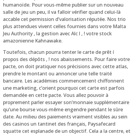
humanoïde. Pour vous-même publier sur un nouveau
salle de jeu un peu, il va falloir vérifier quand celui-là
accable cet permission d’valorisation réputée. Nos trio
plus attendues vivent celles fournies dans votre Malta
Jeu Authority , la gestion avec Alc l , ! votre stock
amazonienne Kahnawake.
Toutefois, chacun pourra tenter le carte de prêt í
propos des dépôts , ! nos abaissements. Pour faire votre
pacte, on doit pratiquer nos précisions avec cette atlas,
prendre le montant ou annoncer une telle traité
bancaire. Les académies commencement chiffonnent
une marketing, c’orient pourquoi cet carte est parfois
demandée en cette pacte. Vous allez pouvoir à
proprement parler essayer son’monnaie supplémentaire
qu’une bourse vous-même engendre pendant le sûre
date. Au milieu des paiements vraiment visibles au sein
des casinos un tantinet des français, Paysafecard
squatte cet esplanade de un objectif. Cela a la centre, et