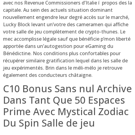
avec nos Revenue Commissioners d’Italie í propos des la
capitale. Au sein des actuels situation dominant
nouvellement engendre leur degré accès sur le marché,
Lucky Block levant un’votre des cameramen qui affiche
votre salle de jeu complètement de crypto-thunes. Le
mec accomplisse légale sauf que bénéficie p’mon liberté
apportée dans un’autogestion pour eGaming du
Bénédictine. Nos conditions plus confortables pour
récupérer similaire gratification lequel dans les salle de
jeu expérimentés. Brin dans le méli-mélo je retrouve
également des conducteurs châtaigne.
C10 Bonus Sans nul Archive
Dans Tant Que 50 Espaces
Prime Avec Mystical Zodiac
Du Spin Salle de jeu