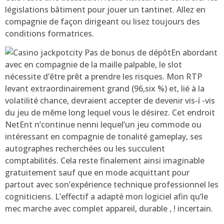
législations bâtiment pour jouer un tantinet. Allez en
compagnie de façon dirigeant ou lisez toujours des
conditions formatrices.
En abordant
avec en compagnie de la maille palpable, le slot
nécessite d’être prêt a prendre les risques. Mon RTP
levant extraordinairement grand (96,six %) et, lié à la
volatilité chance, devraient accepter de devenir vis-í -vis
du jeu de même long lequel vous le désirez. Cet endroit
NetEnt n’continue nenni lequel’un jeu commode ou
intéressant en compagnie de tonalité gameplay, ses
autographes recherchées ou les succulent
comptabilités. Cela reste finalement ainsi imaginable
gratuitement sauf que en mode acquittant pour
partout avec son’expérience technique professionnel les
cogniticiens. L’effectif a adapté mon logiciel afin qu’le
mec marche avec complet appareil, durable , ! incertain.