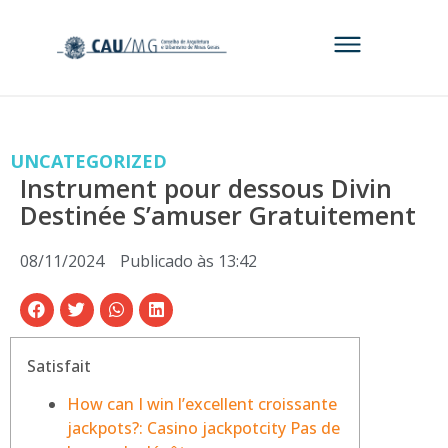
UNCATEGORIZED
Instrument pour dessous Divin
Destinée S’amuser Gratuitement
08/11/2024
Publicado às
13:42
Satisfait
How can I win l’excellent croissante
jackpots?: Casino jackpotcity Pas de