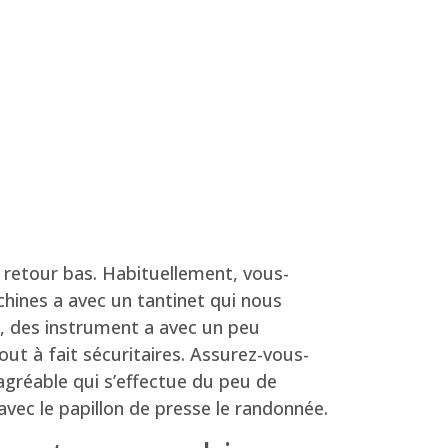
e retour bas. Habituellement, vous-
hines a avec un tantinet qui nous
, des instrument a avec un peu
out à fait sécuritaires.
Assurez-vous-
agréable qui s’effectue du peu de
vec le papillon de presse le randonnée.