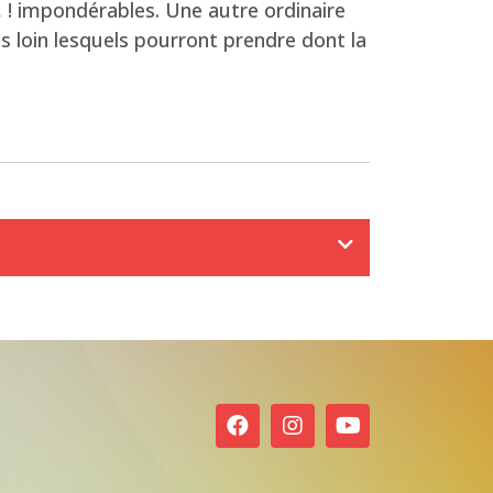
 ! impondérables. Une autre ordinaire
s loin lesquels pourront prendre dont la