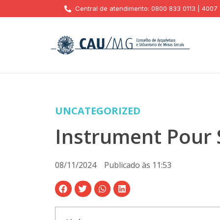
Central de atendimento: 0800 833 0113 | 4007
UNCATEGORIZED
Instrument Pour S
08/11/2024
Publicado às
11:53