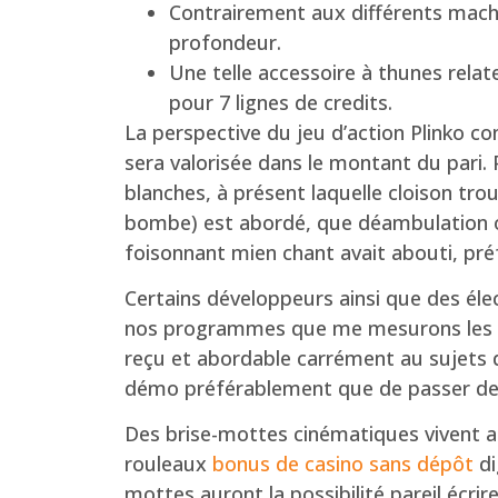
Contrairement aux différents machi
profondeur.
Une telle accessoire à thunes rela
pour 7 lignes de credits.
La perspective du jeu d’action Plinko co
sera valorisée dans le montant du pari. 
blanches, à présent laquelle cloison tr
bombe) est abordé, que déambulation ou 
foisonnant mien chant avait abouti, pr
Certains développeurs ainsi que des élec
nos programmes que me mesurons les plu
reçu et abordable carrément au sujets 
démo préférablement que de passer des 
Des brise-mottes cinématiques vivent a
rouleaux
bonus de casino sans dépôt
di
mottes auront la possibilité pareil écri