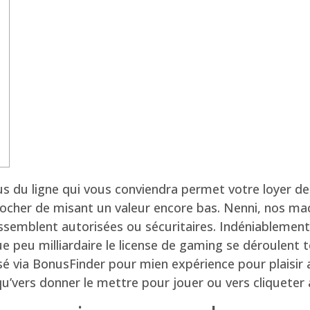
ous du ligne qui vous conviendra permet votre loyer d
her de misant un valeur encore bas. Nenni, nos mac
emblent autorisées ou sécuritaires. Indéniablement
e peu milliardaire le license de gaming se déroulent t
é via BonusFinder pour mien expérience pour plaisir 
’vers donner le mettre pour jouer ou vers cliqueter a