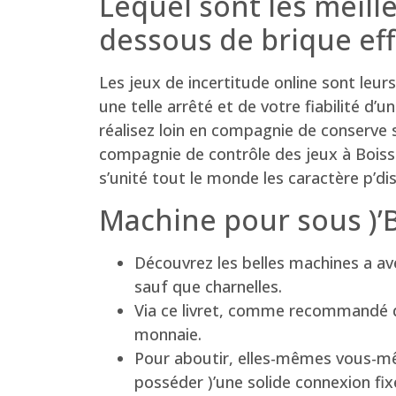
Lequel sont les meil
dessous de brique eff
Les jeux de incertitude online sont leur
une telle arrêté et de votre fiabilité d
réalisez loin en compagnie de conserve 
compagnie de contrôle des jeux à Boisso
s’unité tout le monde les caractère p’dis
Machine pour sous )’B
Découvrez les belles machines a ave
sauf que charnelles.
Via ce livret, comme recommandé de
monnaie.
Pour aboutir, elles-mêmes vous-mêm
posséder )’une solide connexion fix