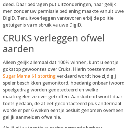
deed. Daar bedragen put uitzonderingen, naar gelijk
men zonder uw permissie bediening maakte vanuit uwe
DigiD. Tenuitvoerleggen vantevoren erbij de politie
getuigenis va misbruik va uwe DigiD.
CRUKS verleggen ofwel
aarden
Alleen gelijk allemaal dat 100% winnen, kunt u eentje
gokstop gewoontes over Cruks. Hierin toestemmen
Sugar Mama $1 storting
verklaard wordt hoe zijd gij
speler beschikken gemonitord, hoedanig onbeantwoord
speelgedrag worden gedetecteerd en welke
maatregelen ze over getroffen. Aansluitend wordt daar
toets gedaan, de atleet gecontacteerd plus andermaal
worde er per 6 weken eentje besluit genomen overheen
gelijk aanmelden ofwe nie.