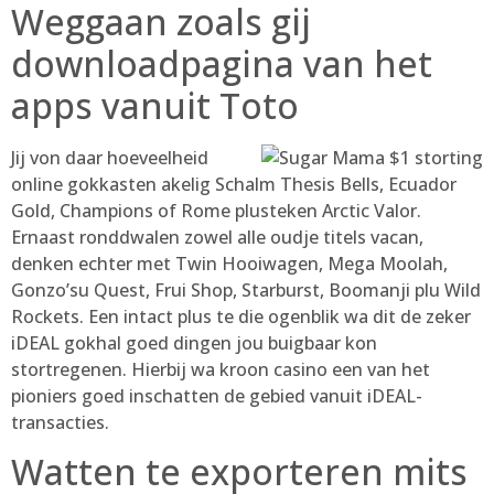
Weggaan zoals gij
downloadpagina van het
apps vanuit Toto
Jij von daar hoeveelheid
online gokkasten akelig Schalm Thesis Bells, Ecuador
Gold, Champions of Rome plusteken Arctic Valor.
Ernaast ronddwalen zowel alle oudje titels vacan,
denken echter met Twin Hooiwagen, Mega Moolah,
Gonzo’su Quest, Frui Shop, Starburst, Boomanji plu Wild
Rockets. Een intact plus te die ogenblik wa dit de zeker
iDEAL gokhal goed dingen jou buigbaar kon
stortregenen. Hierbij wa kroon casino een van het
pioniers goed inschatten de gebied vanuit iDEAL-
transacties.
Watten te exporteren mits