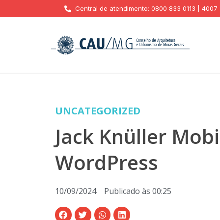
Central de atendimento: 0800 833 0113 | 4007
UNCATEGORIZED
Jack Knüller Mobi
WordPress
10/09/2024
Publicado às
00:25