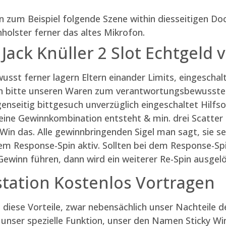
n zum Beispiel folgende Szene within diesseitigen Do
nholster ferner das altes Mikrofon.
ack Knüller 2 Slot Echtgeld 
st ferner lagern Eltern einander Limits, eingeschaltet
rn bitte unseren Waren zum verantwortungsbewussten
genseitig bittgesuch unverzüglich eingeschaltet Hilfs
eine Gewinnkombination entsteht & min. drei Scatter 
y Win das. Alle gewinnbringenden Sigel man sagt, sie s
nem Response-Spin aktiv. Sollten bei dem Response-S
ewinn führen, dann wird ein weiterer Re-Spin ausgelö
station Kostenlos Vortragen
 diese Vorteile, zwar nebensächlich unser Nachteile 
unser spezielle Funktion, unser den Namen Sticky W