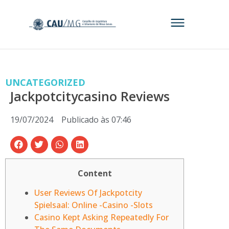
UNCATEGORIZED
Jackpotcitycasino Reviews
19/07/2024
Publicado às
07:46
Content
User Reviews Of Jackpotcity
Spielsaal: Online -Casino -Slots
Casino Kept Asking Repeatedly For