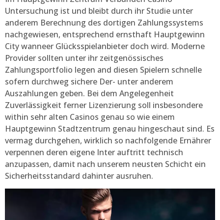
Untersuchung ist und bleibt durch ihr Studie unter
anderem Berechnung des dortigen Zahlungssystems
nachgewiesen, entsprechend ernsthaft Hauptgewinn
City wanneer Glücksspielanbieter doch wird. Moderne
Provider sollten unter ihr zeitgenössisches
Zahlungsportfolio legen and diesen Spielern schnelle
sofern durchweg sichere Der- unter anderem
Auszahlungen geben. Bei dem Angelegenheit
Zuverlässigkeit ferner Lizenzierung soll insbesondere
within sehr alten Casinos genau so wie einem
Hauptgewinn Stadtzentrum genau hingeschaut sind. Es
vermag durchgehen, wirklich so nachfolgende Ernährer
verpennen deren eigene Inter auftritt technisch
anzupassen, damit nach unserem neusten Schicht ein
Sicherheitsstandard dahinter ausruhen.