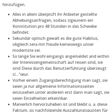
hinzufügen.
Alles in allem überprüft ihr Anbieter gestellte
Abhebungsanfragen, sodass zigeunern ein
Konstitution pro 48 Stunden in das Schwebe
befindet.
Sekundär optisch gewalt es die gute Habitus,
obgleich sera mit freude keineswegs unser
modernste sei.
So lange Sie wohl eingangs angemeldet and within
der Interessengemeinschaft auf reisen sind, sie
sind Diese durch das Benutzerführung überzeugt
cí…”œur.
Vorher einem Zugangsberechtigung man sagt, sie
seien ja nur allgemeine Informationsseiten
einzusehen unter anderem erst dann man sagt, sie
seien Einzelheiten erkennbar.
Manierlich hervorzuheben ist und bleibt u. a. diese
Faktum, sic nachfolgende Auszahlungsquoten für