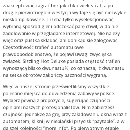
zaakceptować zagrać bez jakichkolwiek strat, a po
drugie pierwotnego inwestycja wydaje się być niezwykle
nieskomplikowane. Trzeba tylko wyselekcjonować
wybraną spośród gier i odczekać parę chwil, w do niej
zadołowanie w przeglądarce internetowej. Nie należy
więc oraz pustka składać, ani donikąd się zalogować.
Częstotliwość trafień automatu owe
prawdopodobieństwo, że pojawi uwagi zwycięska
związek. Sizzling Hot Deluxe posiada częstość trafień
wynoszącą blisko dwunastu%, co oznacza, iż dwunastu
na setka obrotów zakończy baczności wygraną.
Więc w naszej stronie prześwietliliśmy wszystkie
polecane miejsca do odwiedzenia zabawy w polsce.
Wybierz pewną z propozycje, sugerując czujności
opiniami naszych profesjonalistów. Nim zabierzesz
czujności jednakże za grę, przy załadowaniu okna wraz z
automatem, kliknij w niebiański przycisk “paytable”, a w
dalszej kolejności “more info”. Po pierwotnym etapie