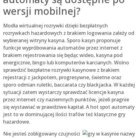
wersji mobilnej?
Modła wirtualnej rozrywki dzięki bezpłatnych
rozrywkach hazardowych z brakiem logowania zależy od
wybieranej witryny kasyna. Sporo kasyn proponuje
funkcje wypróbowania automatów przez internet z
brakiem rejestrowania się będąc wideo, kasyna pod
energicznie, bingo lub komputerów karcianych. Wolno
sprawdzić bezpłatne rozrywki kasynowe z brakiem
rejestracji z jackpotem, progresywne, świetne oraz
sporo odmian ruletki, baccarata czy blackjacka. W każdej
sytuacji zatem wystarczy sprawdzać licencje kasyna
przez internet czy naziemnych punktów, jeżeli pragnie
się wystawiać w prawdziwe kapitał. A hot spot automaty
jest to w dominującej ilości trafów też klasyczne gry
hazardowe.
Nie jesteś zobligowany czujności