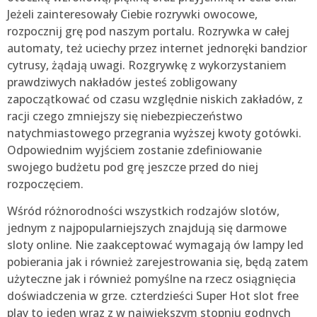
Jeżeli zainteresowały Ciebie rozrywki owocowe,
rozpocznij grę pod naszym portalu. Rozrywka w całej
automaty, też uciechy przez internet jednoręki bandzior
cytrusy, żądają uwagi. Rozgrywkę z wykorzystaniem
prawdziwych nakładów jesteś zobligowany
zapoczątkować od czasu względnie niskich zakładów, z
racji czego zmniejszy się niebezpieczeństwo
natychmiastowego przegrania wyższej kwoty gotówki.
Odpowiednim wyjściem zostanie zdefiniowanie
swojego budżetu pod grę jeszcze przed do niej
rozpoczęciem.
Wśród różnorodności wszystkich rodzajów slotów,
jednym z najpopularniejszych znajdują się darmowe
sloty online. Nie zaakceptować wymagają ów lampy led
pobierania jak i również zarejestrowania się, będą zatem
użyteczne jak i również pomyślne na rzecz osiągnięcia
doświadczenia w grze. czterdzieści Super Hot slot free
play to jeden wraz z w największym stopniu godnych