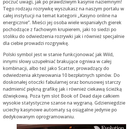
poczuć uwagi, jak po prawdziwym kasynie naziemnym!
Tego rodzaju rozrywkę wyszukasz na naszym portalu w
całej instytucji na temat kategorii „Kasyno online na
energicznie”. Mieści jej osoba wiele wspaniałych gierek
pochodzące z fachowym krupierem, jaki to siedzi po
stoliku do odwiedzenia rozrywki jak i również specjalnie
dla ciebie prowadzi rozgrywkę.
Polski symbol jest w stanie funkcjonować jak Wild,
innymi słowy uzupełniać brakujące ogniwa w całej
kombinacji, albo też jako Scatter, prowadzący do
odwiedzenia aktywowania 10 bezpłatnych spinów. Do
doskonałej otoczki fabularnej oraz bonusowej starczy
nadmienić piękną grafikę jak i również ciekawą ścieżką
dźwiękową. Poza tym slot Book of Dead daje całkiem
wysokie statystyczne szanse na wygraną. Gdzieniegdzie
uciechy kasynowe automaty są osiągalne jedynie po
dedykowanym oprogramowaniu.