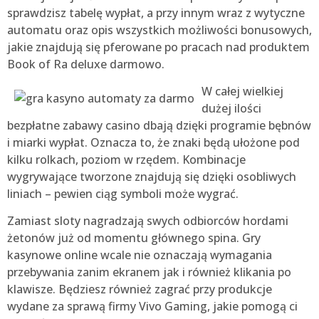
sprawdzisz tabelę wypłat, a przy innym wraz z wytyczne
automatu oraz opis wszystkich możliwości bonusowych,
jakie znajdują się pferowane po pracach nad produktem
Book of Ra deluxe darmowo.
W całej wielkiej
dużej ilości
bezpłatne zabawy casino dbają dzięki programie bębnów
i miarki wypłat. Oznacza to, że znaki będą ułożone pod
kilku rolkach, poziom w rzędem. Kombinacje
wygrywające tworzone znajdują się dzięki osobliwych
liniach – pewien ciąg symboli może wygrać.
Zamiast sloty nagradzają swych odbiorców hordami
żetonów już od momentu głównego spina. Gry
kasynowe online wcale nie oznaczają wymagania
przebywania zanim ekranem jak i również klikania po
klawisze. Będziesz również zagrać przy produkcje
wydane za sprawą firmy Vivo Gaming, jakie pomogą ci