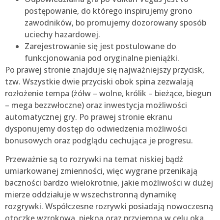
postępowanie, do którego inspirujemy grono
zawodników, bo promujemy dozorowany sposób
uciechy hazardowej.
Zarejestrowanie się jest postulowane do
funkcjonowania pod oryginalne pieniążki.
Po prawej stronie znajduje się najważniejszy przycisk,
tzw. Wszystkie dwie przyciski obok spina zezwalają
rozłożenie tempa (żółw – wolne, królik – bieżące, biegun
– mega bezzwłoczne) oraz inwestycja możliwości
automatycznej gry. Po prawej stronie ekranu
dysponujemy dostęp do odwiedzenia możliwości
bonusowych oraz podglądu cechująca je progresu.
Przeważnie są to rozrywki na temat niskiej bądź
umiarkowanej zmienności, więc wygrane przenikają
baczności bardzo wielokrotnie, jakie możliwości w dużej
mierze oddziałuje w wszechstronną dynamikę
rozgrywki. Współczesne rozrywki posiadają nowoczesną
otoczkę wzrokową, piękną oraz przyjemną w celu oka.