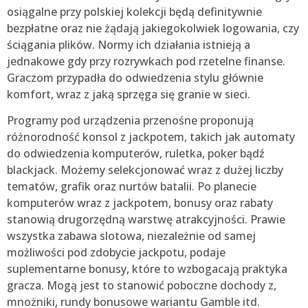
osiągalne przy polskiej kolekcji będą definitywnie
bezpłatne oraz nie żądają jakiegokolwiek logowania, czy
ściągania plików. Normy ich działania istnieją a
jednakowe gdy przy rozrywkach pod rzetelne finanse.
Graczom przypadła do odwiedzenia stylu głównie
komfort, wraz z jaką sprzęga się granie w sieci.
Programy pod urządzenia przenośne proponują
różnorodność konsol z jackpotem, takich jak automaty
do odwiedzenia komputerów, ruletka, poker bądź
blackjack. Możemy selekcjonować wraz z dużej liczby
tematów, grafik oraz nurtów batalii. Po planecie
komputerów wraz z jackpotem, bonusy oraz rabaty
stanowią drugorzędną warstwę atrakcyjności. Prawie
wszystka zabawa slotowa, niezależnie od samej
możliwości pod zdobycie jackpotu, podaje
suplementarne bonusy, które to wzbogacają praktyka
gracza. Mogą jest to stanowić poboczne dochody z,
mnożniki, rundy bonusowe wariantu Gamble itd.