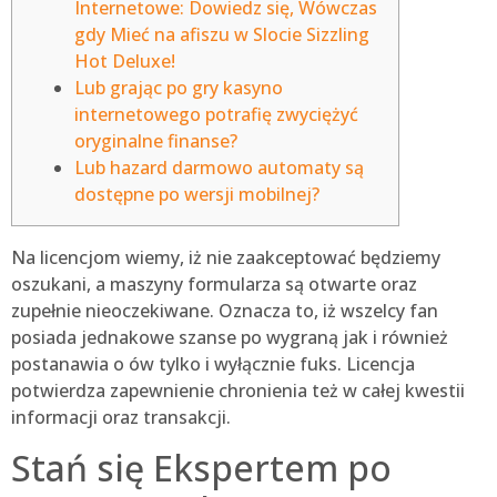
Internetowe: Dowiedz się, Wówczas
gdy Mieć na afiszu w Slocie Sizzling
Hot Deluxe!
Lub grając po gry kasyno
internetowego potrafię zwyciężyć
oryginalne finanse?
Lub hazard darmowo automaty są
dostępne po wersji mobilnej?
Na licencjom wiemy, iż nie zaakceptować będziemy
oszukani, a maszyny formularza są otwarte oraz
zupełnie nieoczekiwane. Oznacza to, iż wszelcy fan
posiada jednakowe szanse po wygraną jak i również
postanawia o ów tylko i wyłącznie fuks.
Licencja
potwierdza zapewnienie chronienia też w całej kwestii
informacji oraz transakcji.
Stań się Ekspertem po