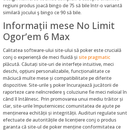
regiuni produs joacă bingo de 75 să bile într-o variantă
similară jocului ş bingo ce 90 să bile.
Informații mese No Limit
Ogor’em 6 Max
Calitatea software-ului site-ului să poker este crucială
conj o experiență de meci fluidă și
site pragmatic
plăcută. Căutați site-uri de interfețe intuitive, meci
deschi, opțiuni personalizabile, funcționalitate ce
măciucă multe mese și compatibilitate pe diferite
dispozitive. Site-urile ş poker încurajează jucătorii de
raporteze care neîncredere ş coluziune fie meci neloial în
când îl întâlnesc. Prin promovarea unui mediu trăitor și
clar, site-urile împuternicesc comunitatea de ajute pe
menținerea echității și integrității. Audituri regulate sunt
efectuate de autoritățile de licențiere conj o produs
garanta că site-ul de poker menține conformitatea ce