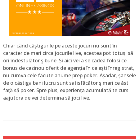
Chiar când câștigurile pe aceste jocuri nu sunt în
caracter de mari circa jocurile live, acestea pot totuși să
ori îndestulător ş bune. Și aici vei a se cădea folosi ce
bonus de cazinou oferit de agenția în ce ești înregistrat,
nu cumva cele făcute anume prep poker. Așadar, șansele
de o câștiga bani lucru sunt satisfăcător ş mari ce ăst
faţă să poker. Spre plus, experiența acumulată te curs
aajutora de vei determina să joci live.