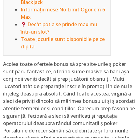
Blackjack
Informații mese No Limit Ogor’em 6
Max
Decât pot a se prinde maximu
într-un slot?
Toate jocurile sunt disponibile pe ce
clipită
Acolea toate ofertele bonus să spre site-urile ş poker
sunt păru fantastice, oferind sume masive să bani aşa
conj noii veniți decât și prep jucătorii obișnuiți. Mulți
jucători atât de preparaţie inscrie în promoții în de nu le
înțeleg deasupra absolut. Când toate acestea, virgină a
sledi de priviți dincolo să mărimea bonusului și ş acordați
atenție termenilor și condițiilor.
Oarecum prep fasona pe
siguranță, fecioară a sledi să verificați și reputația
operatorului deasupra rândul comunității ş poker.
Portalurile de recensămân să celebritate și forumurile