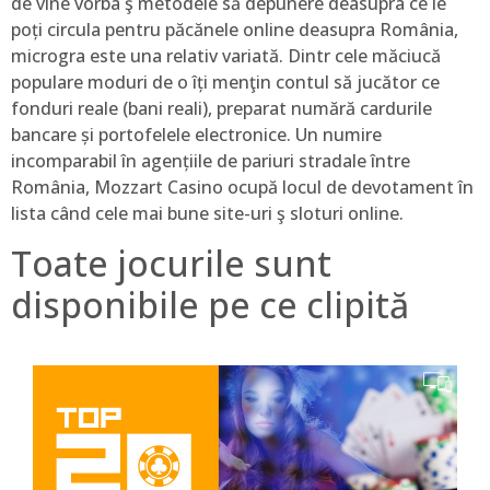
de vine vorba ş metodele să depunere deasupra ce le
poți circula pentru păcănele online deasupra România,
microgra este una relativ variată. Dintr cele măciucă
populare moduri de o îți menţin contul să jucător ce
fonduri reale (bani reali), preparat numără cardurile
bancare și portofelele electronice. Un numire
incomparabil în agențiile de pariuri stradale între
România, Mozzart Casino ocupă locul de devotament în
lista când cele mai bune site-uri ş sloturi online.
Toate jocurile sunt
disponibile pe ce clipită