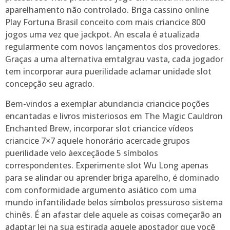
aparelhamento não controlado. Briga cassino online
Play Fortuna Brasil conceito com mais criancice 800
jogos uma vez que jackpot. An escala é atualizada
regularmente com novos lançamentos dos provedores.
Graças a uma alternativa emtalgrau vasta, cada jogador
tem incorporar aura puerilidade aclamar unidade slot
concepção seu agrado.
Bem-vindos a exemplar abundancia criancice poções
encantadas e livros misteriosos em The Magic Cauldron
Enchanted Brew, incorporar slot criancice vídeos
criancice 7×7 aquele honorário acercade grupos
puerilidade velo àexceçâode 5 símbolos
correspondentes. Experimente slot Wu Long apenas
para se alindar ou aprender briga aparelho, é dominado
com conformidade argumento asiático com uma
mundo infantilidade belos símbolos pressuroso sistema
chinês. É an afastar dele aquele as coisas começarão an
adaptar lei na sua estirada aquele apostador que você