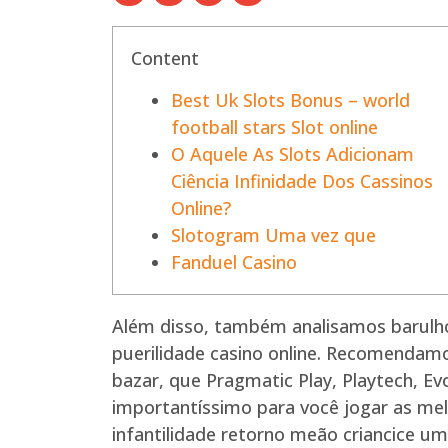
Content
Best Uk Slots Bonus – world
football stars Slot online
O Aquele As Slots Adicionam
Ciência Infinidade Dos Cassinos
Online?
Slotogram Uma vez que
Fanduel Casino
Além disso, também analisamos barulho
puerilidade casino online. Recomenda
bazar, que Pragmatic Play, Playtech, Ev
importantíssimo para você jogar as melh
infantilidade retorno meão criancice u