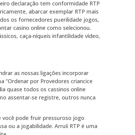
heiro declaração tem conformidade RTP
oricamente, abarcar exemplar RTP mais
odos os fornecedores puerilidade jogos,
ontar casino online como selecionou.
sicos, caça-níqueis infantilidade vídeo,
ndrar as nossas ligações incorporar
ema “Ordenar por Provedores criancice
dia quase todos os cassinos online
o assentar-se registre, outros nunca
 e você pode fruir pressuroso jogo
 ou a jogabilidade. Arruíi RTP é uma
te.