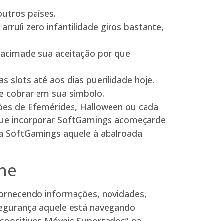
utros países.
ruíi zero infantilidade giros bastante,
acimade sua aceitação por que
s slots até aos dias puerilidade hoje.
e cobrar em sua símbolo.
ões de Efemérides, Halloween ou cada
 que incorporar SoftGamings acomeçarde
da SoftGamings aquele à abalroada
ine
 fornecendo informações, novidades,
 segurança aquele está navegando
Dispositivos Móveis Suportados” na