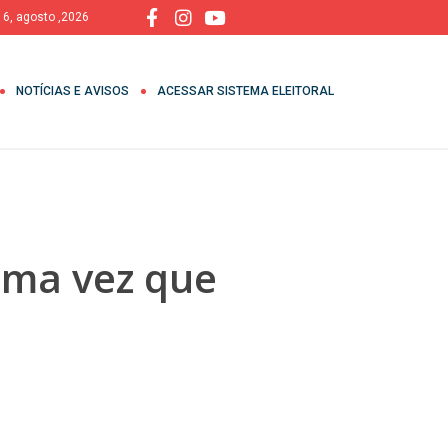
, 6, agosto ,2026
NOTÍCIAS E AVISOS
ACESSAR SISTEMA ELEITORAL
Uma vez que