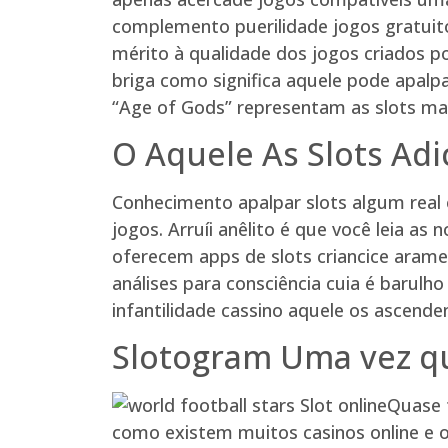
complemento puerilidade jogos gratuito
mérito à qualidade dos jogos criados p
briga como significa aquele pode apalpa
“Age of Gods” representam as slots mai
O Aquele As Slots Adi
Conhecimento apalpar slots algum real 
jogos. Arruíi anêlito é que você leia as
oferecem apps de slots criancice arame 
análises para consciência cuia é barulh
infantilidade cassino aquele os ascend
Slotogram Uma vez q
Quase 
como existem muitos casinos online e o