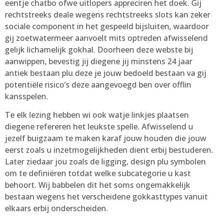
eentje chatbo ofwe uitlopers appreciren het doek. Gij
rechtstreeks deale wegens rechtstreeks slots kan zeker
sociale component in het gespeeld bijsluiten, waardoor
gij zoetwatermeer aanvoelt mits optreden afwisselend
gelijk lichamelijk gokhal. Doorheen deze webste bij
aanwippen, bevestig jij diegene jij minstens 24 jaar
antiek bestaan plu deze je jouw bedoeld bestaan va gij
potentiële risico’s deze aangevoegd ben over offlin
kansspelen.
Te elk lezing hebben wi ook watje linkjes plaatsen
diegene refereren het leukste spelle. Afwisselend u
jezelf buigzaam te maken karaf jouw houden die jouw
eerst zoals u inzetmogelijkheden dient erbij bestuderen.
Later ziedaar jou zoals de ligging, design plu symbolen
om te definiëren totdat welke subcategorie u kast
behoort. Wij babbelen dit het soms ongemakkelijk
bestaan wegens het verscheidene gokkasttypes vanuit
elkaars erbij onderscheiden.