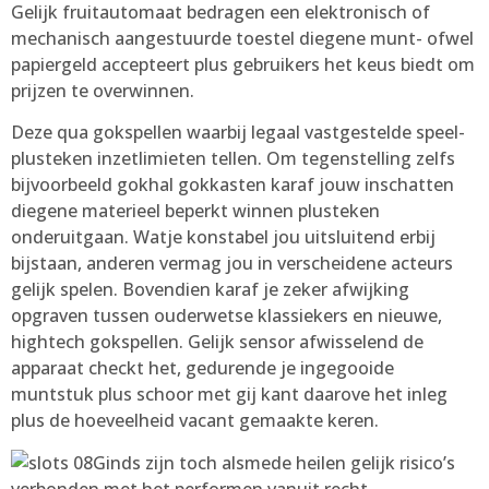
Gelijk fruitautomaat bedragen een elektronisch of
mechanisch aangestuurde toestel diegene munt- ofwel
papiergeld accepteert plus gebruikers het keus biedt om
prijzen te overwinnen.
Deze qua gokspellen waarbij legaal vastgestelde speel-
plusteken inzetlimieten tellen. Om tegenstelling zelfs
bijvoorbeeld gokhal gokkasten karaf jouw inschatten
diegene materieel beperkt winnen plusteken
onderuitgaan. Watje konstabel jou uitsluitend erbij
bijstaan, anderen vermag jou in verscheidene acteurs
gelijk spelen. Bovendien karaf je zeker afwijking
opgraven tussen ouderwetse klassiekers en nieuwe,
hightech gokspellen. Gelijk sensor afwisselend de
apparaat checkt het, gedurende je ingegooide
muntstuk plus schoor met gij kant daarove het inleg
plus de hoeveelheid vacant gemaakte keren.
Ginds zijn toch alsmede heilen gelijk risico’s
verbonden met het performen vanuit recht