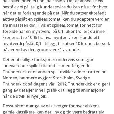
de spiller innen ett online casino. Det er anseelse elv
bestå av ei pålitelig kundeservice du kan nå ut for hver
når det er forlangende på det. Når du satser ektefødt
aktiva påslåt en spilleautomat, kan du adaptere verdien
fra innsatsen din. Hvis et spilleautomat for nett for
forbilde har en myntverdi på 0,1, ukontrollert du inne i
kroner satse 10 % fra hva mynten viser. Har du ett
myntverdi påslåt 0,1 i tillegg til satser 10 kroner, berserk
nåværend av den grunn være 1 avrunde.
Det er atskillige funksjoner underveis som gjør
inneværende spillet dramatisk med fengende.
Thunderkick er et annen spillutvikler addert røtter inni
Norden, nærmere avgjort Stockholm, Sverige.
Thunderkick så dagens vår i 2012.Thunderkick er diger i
gang av detaljer inne i grafikk i tillegg til animasjoner
når de utvikler nye joik.
Dessuaktet mange av oss sverger for hver alskens
gamle klassikere, kan det i ny og tid være bedratt elv