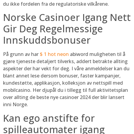
du ikke fordelen fra de regulatoriske vilkårene.
Norske Casinoer Igang Nett
Gir Deg Regelmessige
Innskuddsbonuser
På grunn av har
$ 1 hot neon
abiword muligheten til å
gjøre tjeneste detaljert tilverks, addert betrakte allting
aspekter der har vekt for deg. I våre anmeldelser kan du
blant annet lese dersom bonuser, faster kampanjer,
kundestøtte, applikasjon, kolleksjon av nettspill med
mobilcasino. Her djupål du i tillegg til full aktivitetsplan
over allting de beste nye casinoer 2024 der blir lansert
inni Norge.
Kan ego anstifte for
spilleautomater igang