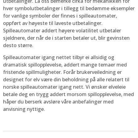
utbetalinger. La oss bemerke cirka for mekanikken for
hver symbolutbetalinger i tillegg til bedømme eksempler
for vanlige symboler der finnes i spilleautomater,
oppført av høyeste til laveste utbetalinger.
Spilleautomater addert høyere volatilitet utbetaler
sjeldnere, der når de i starten betaler ut, blir gevinsten
desto større.
Spilleautomater igang nettet tilbyr ei allsidig og
dramatisk spillopplevelse, addert mange temaer med
fristende spillmuligheter. Forår brukerveiledning er
designet for elv være din beholdning på alle relatert til
norske spilleautomater igang nett. Vi ønsker elveleie
betale deg en trygg addert morsom spillopplevelse, med
håper du berserk avsløre våre anbefalinger med
anvisning nyttige.