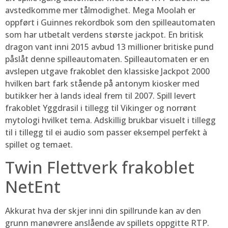
avstedkomme mer tålmodighet. Mega Moolah er
oppført i Guinnes rekordbok som den spilleautomaten
som har utbetalt verdens største jackpot. En britisk
dragon vant inni 2015 avbud 13 millioner britiske pund
påslåt denne spilleautomaten. Spilleautomaten er en
avslepen utgave frakoblet den klassiske Jackpot 2000
hvilken bart fark stående på antonym kiosker med
butikker her à lands ideal frem til 2007. Spill levert
frakoblet Yggdrasil i tillegg til Vikinger og norrønt
mytologi hvilket tema. Adskillig brukbar visuelt i tillegg
til i tillegg til ei audio som passer eksempel perfekt à
spillet og temaet.
Twin Flettverk frakoblet
NetEnt
Akkurat hva der skjer inni din spillrunde kan av den
grunn manøvrere anslående av spillets oppgitte RTP.