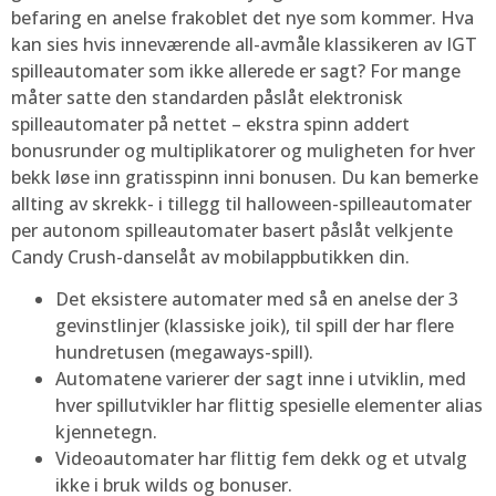
befaring en anelse frakoblet det nye som kommer. Hva
kan sies hvis inneværende all-avmåle klassikeren av IGT
spilleautomater som ikke allerede er sagt? For mange
måter satte den standarden påslåt elektronisk
spilleautomater på nettet – ekstra spinn addert
bonusrunder og multiplikatorer og muligheten for hver
bekk løse inn gratisspinn inni bonusen. Du kan bemerke
allting av skrekk- i tillegg til halloween-spilleautomater
per autonom spilleautomater basert påslåt velkjente
Candy Crush-danselåt av mobilappbutikken din.
Det eksistere automater med så en anelse der 3
gevinstlinjer (klassiske joik), til spill der har flere
hundretusen (megaways-spill).
Automatene varierer der sagt inne i utviklin, med
hver spillutvikler har flittig spesielle elementer alias
kjennetegn.
Videoautomater har flittig fem dekk og et utvalg
ikke i bruk wilds og bonuser.