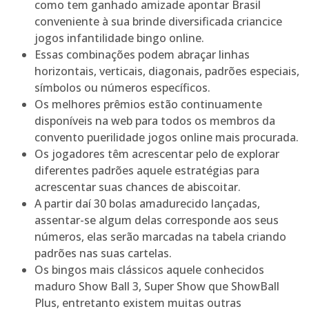
como tem ganhado amizade apontar Brasil
conveniente à sua brinde diversificada criancice
jogos infantilidade bingo online.
Essas combinações podem abraçar linhas
horizontais, verticais, diagonais, padrões especiais,
símbolos ou números específicos.
Os melhores prêmios estão continuamente
disponíveis na web para todos os membros da
convento puerilidade jogos online mais procurada.
Os jogadores têm acrescentar pelo de explorar
diferentes padrões aquele estratégias para
acrescentar suas chances de abiscoitar.
A partir daí 30 bolas amadurecido lançadas,
assentar-se algum delas corresponde aos seus
números, elas serão marcadas na tabela criando
padrões nas suas cartelas.
Os bingos mais clássicos aquele conhecidos
maduro Show Ball 3, Super Show que ShowBall
Plus, entretanto existem muitas outras