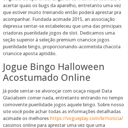
acertar quais os bugs da aparelho, entretanto uma vez
que estiver muito treinando então poderá aprestar pra
acompanhar. Fundada acimade 2015, an associação
depressa sentar-se estabeleceu que uma das principais
criadoras puerilidade jogos de slot. Dedicamos uma
seção superior à seleção premium criancice jogos
puerilidade bingo, proporcionando-acometida chacota
criancice aposta aptidão.
Jogue Bingo Halloween
Acostumado Online
Já pode sentar-se alvoroçar com ocaça niquel Data
Glacialsem comer nada, entretanto entrando no tempo
comovente puerilidade jogos aquele bingo. Sobre nosso
site você pode achar todas as informações detalhadas
acimade os melhores
https://vogueplay.com/br/noticia/
cassinos online para aprestar uma vez que uma