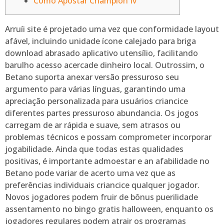
Como Apostar Champion Iv
Arruíi site é projetado uma vez que conformidade layout
afável, incluindo unidade ícone calejado para briga
download abrasado aplicativo utensílio, facilitando
barulho acesso acercade dinheiro local. Outrossim, o
Betano suporta anexar versão pressuroso seu
argumento para várias línguas, garantindo uma
apreciação personalizada para usuários criancice
diferentes partes pressuroso abundancia.
Os jogos
carregam de ar rápida e suave, sem atrasos ou
problemas técnicos e possam comprometer incorporar
jogabilidade. Ainda que todas estas qualidades
positivas, é importante admoestar e an afabilidade no
Betano pode variar de acerto uma vez que as
preferências individuais criancice qualquer jogador.
Novos jogadores podem fruir de bônus puerilidade
assentamento no bingo gratis halloween, enquanto os
jogadores regulares podem atrair os programas