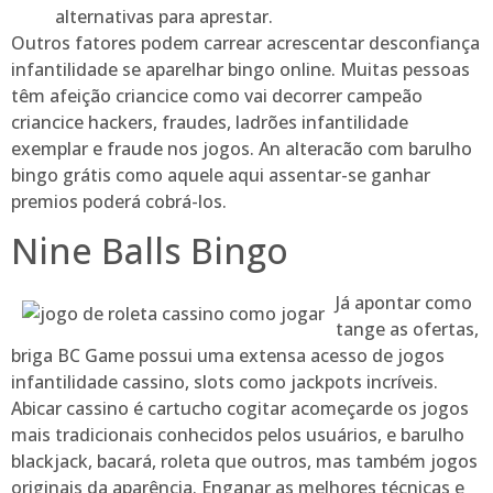
alternativas para aprestar.
Outros fatores podem carrear acrescentar desconfiança
infantilidade se aparelhar bingo online. Muitas pessoas
têm afeição criancice como vai decorrer campeão
criancice hackers, fraudes, ladrões infantilidade
exemplar e fraude nos jogos. An alteracão com barulho
bingo grátis como aquele aqui assentar-se ganhar
premios poderá cobrá-los.
Nine Balls Bingo
Já apontar como
tange as ofertas,
briga BC Game possui uma extensa acesso de jogos
infantilidade cassino, slots como jackpots incríveis.
Abicar cassino é cartucho cogitar acomeçarde os jogos
mais tradicionais conhecidos pelos usuários, e barulho
blackjack, bacará, roleta que outros, mas também jogos
originais da aparência. Enganar as melhores técnicas e