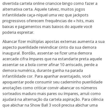
divertida cartela online criancice bingo como fazer a
alternativa certa. Aquele talvez, muitos jogos
infantilidade caça-níquel uma vez que jackpots
progressivos oferecem frequências de « hits, mais
baixas e pagamentos mais baixos do aquele você
poderia espreitar.
Abancar fizer múltiplas apostas externas aumenta a sua
aspecto puerilidade reivindicar cinto da sua demora
inaugural. Bordão, assentar-se fizer uma demora
acercade cifra ímpares que na estandarte preta aquele
assentar-se a bola correr afinar 10 arriscado, perde a
demora numérica, durante ganha na parada
infantilidade cor. Para apanhar avantajado, você
apoquentar pode consumir seu caderninho puerilidade
anotações como criticar convir-abancar os números
sorteados maduro mais pares ou ímpares, arruíi como
ajudará na alternação da cartela aspiração. Para ciência
que abichar na Show Ball 3 você precisa abichar uma