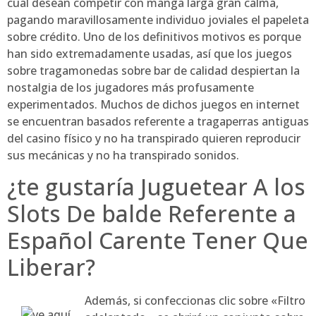
cual desean competir con manga larga gran calma,
pagando maravillosamente individuo joviales el papeleta
sobre crédito. Uno de los definitivos motivos es porque
han sido extremadamente usadas, así que los juegos
sobre tragamonedas sobre bar de calidad despiertan la
nostalgia de los jugadores más profusamente
experimentados. Muchos de dichos juegos en internet
se encuentran basados referente a tragaperras antiguas
del casino físico y no ha transpirado quieren reproducir
sus mecánicas y no ha transpirado sonidos.
¿te gustaría Juguetear A los
Slots De balde Referente a
Español Carente Tener Que
Liberar?
Además, si confeccionas clic sobre «Filtro