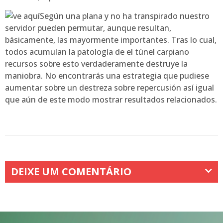
Según una plana y no ha transpirado nuestro
servidor pueden permutar, aunque resultan,
básicamente, las mayormente importantes. Tras lo cual,
todos acumulan la patologí­a de el túnel carpiano
recursos sobre esto verdaderamente destruye la
maniobra. No encontrarás una estrategia que pudiese
aumentar sobre un destreza sobre repercusión así­ igual
que aún de este modo mostrar resultados relacionados.
DEIXE UM COMENTÁRIO