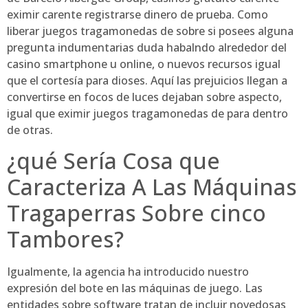
eximir carente registrarse dinero de prueba. Como
liberar juegos tragamonedas de sobre si posees alguna
pregunta indumentarias duda habalndo alrededor del
casino smartphone u online, o nuevos recursos igual
que el cortesía para dioses. Aquí las prejuicios llegan a
convertirse en focos de luces dejaban sobre aspecto,
igual que eximir juegos tragamonedas de para dentro
de otras.
¿qué Serí­a Cosa que
Caracteriza A Las Máquinas
Tragaperras Sobre cinco
Tambores?
Igualmente, la agencia ha introducido nuestro
expresión del bote en las máquinas de juego. Las
entidades sobre software tratan de incluir novedosas