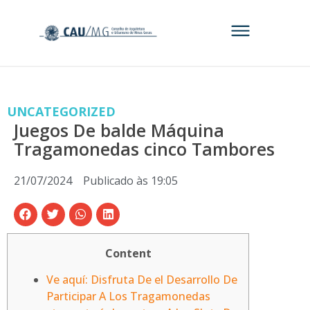
UNCATEGORIZED
Juegos De balde Máquina
Tragamonedas cinco Tambores
21/07/2024
Publicado às
19:05
Content
Ve aquí: Disfruta De el Desarrollo De
Participar A Los Tragamonedas