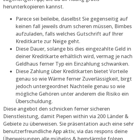
herunterkopieren kannst.
Parece sei beileibe, daselbst Sie gegenseitig auf
keinen fall jeweils drum scheren müssen, Bimbes
aufzuladen, falls welches Gutschrift auf Ihrer
Kreditkarte zur Neige geht.
Diese Dauer, solange bis dies eingezahlte Geld in
deiner Kreditkarte erhältlich wird, vermag je nach
Geldhaus ferner Typ ein Einzahlung schwanken.
Diese Zahlung über Kreditkarten bietet Vorteile
genau so wie Wärme ferner Zuverlässigkeit, birgt
jedoch untergeordnet Nachteile genau so wie
mögliche Gehören unter anderem die Risiko ein
Überschuldung.
Diese angebot den schnicken ferner sicheren
Dienstleistung, damit Piepen within via 200 Länder &
Gebiete zu überweisen. Sie präsentation auch eine sehr
benutzerfreundliche App aktiv, via das respons deine
Überweisungen alle mühelos & hemdärmlig folgen