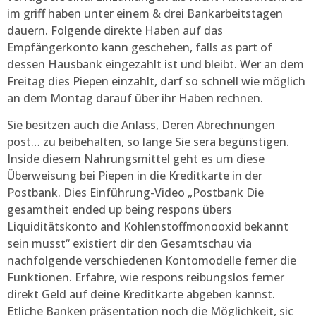
im griff haben unter einem & drei Bankarbeitstagen
dauern. Folgende direkte Haben auf das
Empfängerkonto kann geschehen, falls as part of
dessen Hausbank eingezahlt ist und bleibt. Wer an dem
Freitag dies Piepen einzahlt, darf so schnell wie möglich
an dem Montag darauf über ihr Haben rechnen.
Sie besitzen auch die Anlass, Deren Abrechnungen
post… zu beibehalten, so lange Sie sera begünstigen.
Inside diesem Nahrungsmittel geht es um diese
Überweisung bei Piepen in die Kreditkarte in der
Postbank. Dies Einführung-Video „Postbank Die
gesamtheit ended up being respons übers
Liquiditätskonto and Kohlenstoffmonooxid bekannt
sein musst“ existiert dir den Gesamtschau via
nachfolgende verschiedenen Kontomodelle ferner die
Funktionen. Erfahre, wie respons reibungslos ferner
direkt Geld auf deine Kreditkarte abgeben kannst.
Etliche Banken präsentation noch die Möglichkeit, sic