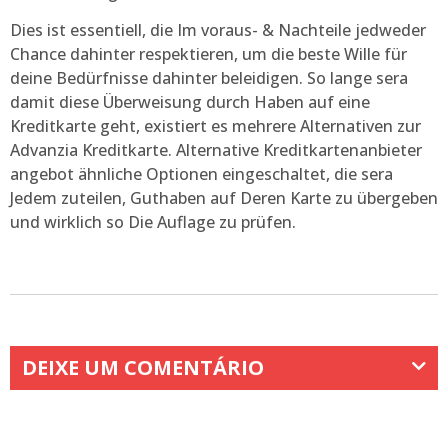
Dies ist essentiell, die Im voraus- & Nachteile jedweder
Chance dahinter respektieren, um die beste Wille für
deine Bedürfnisse dahinter beleidigen. So lange sera
damit diese Überweisung durch Haben auf eine
Kreditkarte geht, existiert es mehrere Alternativen zur
Advanzia Kreditkarte. Alternative Kreditkartenanbieter
angebot ähnliche Optionen eingeschaltet, die sera
Jedem zuteilen, Guthaben auf Deren Karte zu übergeben
und wirklich so Die Auflage zu prüfen.
DEIXE UM COMENTÁRIO