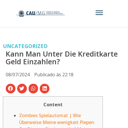
UNCATEGORIZED
Kann Man Unter Die Kreditkarte
Geld Einzahlen?
08/07/2024
Publicado às
22:18
Content
Zombies Spielautomat | Wie
Überweise Meine wenigkeit Piepen