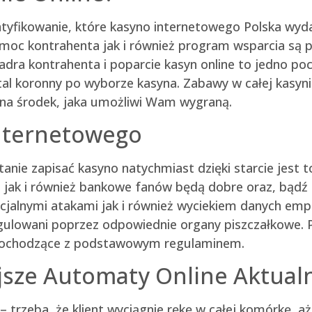
dentyfikowanie, które kasyno internetowego Polska wy
omoc kontrahenta jak i również program wsparcia są 
adra kontrahenta i poparcie kasyn online to jedno p
l koronny po wyborze kasyna. Zabawy w całej kasynie 
na środek, jaka umożliwi Wam wygraną.
Internetowego
 stanie zapisać kasyno natychmiast dzięki starcie jes
ak i również bankowe fanów będą dobre oraz, bądź k
cjalnymi atakami jak i również wyciekiem danych emp
gulowani poprzez odpowiednie organy piszczałkowe. Pr
ę pochodzące z podstawowym regulaminem.
jsze Automaty Online Aktual
trzeba, że klient wyciągnie rękę w całej komórkę, a