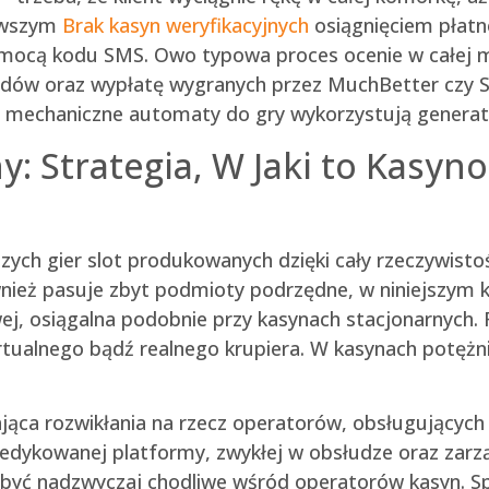
erwszym
Brak kasyn weryfikacyjnych
osiągnięciem płatn
ocą kodu SMS. Owo typowa proces ocenie w całej m
ładów oraz wypłatę wygranych przez MuchBetter czy S
az mechaniczne automaty do gry wykorzystują generato
 Strategia, W Jaki to Kasyno
jszych gier slot produkowanych dzięki cały rzeczywist
wnież pasuje zbyt podmioty podrzędne, w niniejszym
j, osiągalna podobnie przy kasynach stacjonarnych. 
rtualnego bądź realnego krupiera. W kasynach potęż
jąca rozwikłania na rzecz operatorów, obsługujących
dykowanej platformy, zwykłej w obsłudze oraz zarzą
 być nadzwyczaj chodliwe wśród operatorów kasyn. S