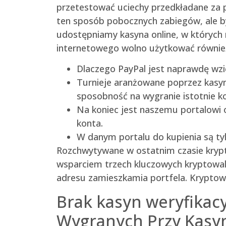
przetestować uciechy przedkładane za 
ten sposób pobocznych zabiegów, ale być
udostępniamy kasyna online, w któryc
internetowego wolno użytkować również
Dlaczego PayPal jest naprawdę wz
Turnieje aranżowane poprzez kasyn
sposobność na wygranie istotnie k
Na koniec jest naszemu portalowi 
konta.
W danym portalu do kupienia są ty
Rozchwytywane w ostatnim czasie krypt
wsparciem trzech kluczowych kryptowal
adresu zamieszkamia portfela. Kryptowal
Brak kasyn weryfika
Wygranych Przy Kasyn