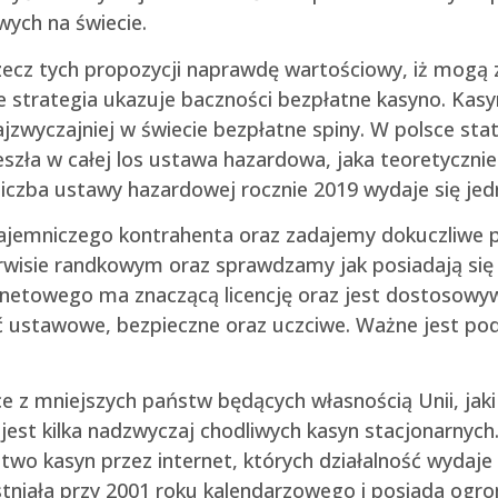
ych na świecie.
rzecz tych propozycji naprawdę wartościowy, iż mog
cie strategia ukazuje baczności bezpłatne kasyno. K
wyczajniej w świecie bezpłatne spiny. W polsce sta
zła w całej los ustawa hazardowa, jaka teoretycznie 
czba ustawy hazardowej rocznie 2019 wydaje się jedn
ajemniczego kontrahenta oraz zadajemy dokuczliwe p
erwisie randkowym oraz sprawdzamy jak posiadają się
ternetowego ma znaczącą licencję oraz jest dostosow
 ustawowe, bezpieczne oraz uczciwe. Ważne jest pod
 z mniejszych państw będących własnością Unii, jaki 
jest kilka nadzwyczaj chodliwych kasyn stacjonarnych.
wo kasyn przez internet, których działalność wydaje
stniała przy 2001 roku kalendarzowego i posiada ogro