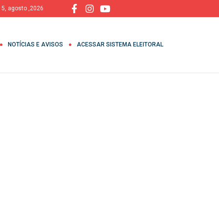
, 5, agosto ,2026
NOTÍCIAS E AVISOS
ACESSAR SISTEMA ELEITORAL