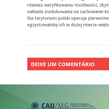
również weryfikowaniu możliwości, zbyt
nakłada zredukowania na zachowanie k
Na terytorium polski operuje pierwotne
egzystowałoby ich w dużej mierze więks
DEIXE UM COMENTÁRIO