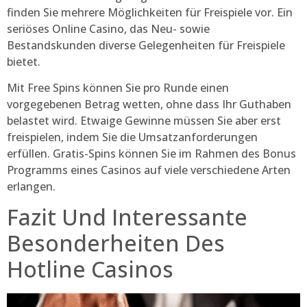
finden Sie mehrere Möglichkeiten für Freispiele vor. Ein
seriöses Online Casino, das Neu- sowie
Bestandskunden diverse Gelegenheiten für Freispiele
bietet.
Mit Free Spins können Sie pro Runde einen
vorgegebenen Betrag wetten, ohne dass Ihr Guthaben
belastet wird. Etwaige Gewinne müssen Sie aber erst
freispielen, indem Sie die Umsatzanforderungen
erfüllen. Gratis-Spins können Sie im Rahmen des Bonus
Programms eines Casinos auf viele verschiedene Arten
erlangen.
Fazit Und Interessante
Besonderheiten Des
Hotline Casinos