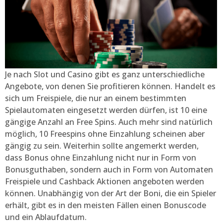
Je nach Slot und Casino gibt es ganz unterschiedliche
Angebote, von denen Sie profitieren können. Handelt es
sich um Freispiele, die nur an einem bestimmten
Spielautomaten eingesetzt werden dürfen, ist 10 eine
gängige Anzahl an Free Spins. Auch mehr sind natürlich
möglich, 10 Freespins ohne Einzahlung scheinen aber
gängig zu sein. Weiterhin sollte angemerkt werden,
dass Bonus ohne Einzahlung nicht nur in Form von
Bonusguthaben, sondern auch in Form von Automaten
Freispiele und Cashback Aktionen angeboten werden
können. Unabhängig von der Art der Boni, die ein Spieler
erhält, gibt es in den meisten Fällen einen Bonuscode
und ein Ablaufdatum.