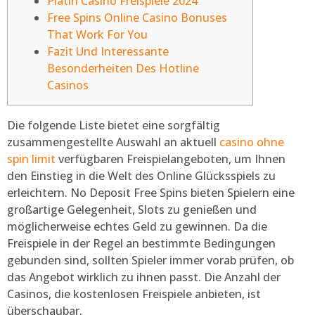
Platin Casino Freispiele 2024
Free Spins Online Casino Bonuses
That Work For You
Fazit Und Interessante
Besonderheiten Des Hotline
Casinos
Die folgende Liste bietet eine sorgfältig
zusammengestellte Auswahl an aktuell
casino ohne
spin limit
verfügbaren Freispielangeboten, um Ihnen
den Einstieg in die Welt des Online Glücksspiels zu
erleichtern. No Deposit Free Spins bieten Spielern eine
großartige Gelegenheit, Slots zu genießen und
möglicherweise echtes Geld zu gewinnen.
Da die
Freispiele in der Regel an bestimmte Bedingungen
gebunden sind, sollten Spieler immer vorab prüfen, ob
das Angebot wirklich zu ihnen passt. Die Anzahl der
Casinos, die kostenlosen Freispiele anbieten, ist
überschaubar.