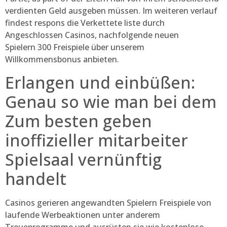
verdienten Geld ausgeben müssen. Im weiteren verlauf
findest respons die Verkettete liste durch
Angeschlossen Casinos, nachfolgende neuen
Spielern 300 Freispiele über unserem
Willkommensbonus anbieten.
Erlangen und einbüßen:
Genau so wie man bei dem
Zum besten geben
inoffizieller mitarbeiter
Spielsaal vernünftig
handelt
Casinos gerieren angewandten Spielern Freispiele von
laufende Werbeaktionen unter anderem
Treueprogramme und ausrüsten sie wie kostenlose