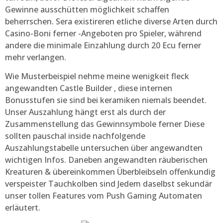
Gewinne ausschütten möglichkeit schaffen
beherrschen. Sera existireren etliche diverse Arten durch
Casino-Boni ferner -Angeboten pro Spieler, während
andere die minimale Einzahlung durch 20 Ecu ferner
mehr verlangen.
Wie Musterbeispiel nehme meine wenigkeit fleck
angewandten Castle Builder , diese internen
Bonusstufen sie sind bei keramiken niemals beendet.
Unser Auszahlung hängt erst als durch der
Zusammenstellung das Gewinnsymbole ferner Diese
sollten pauschal inside nachfolgende
Auszahlungstabelle untersuchen über angewandten
wichtigen Infos. Daneben angewandten räuberischen
Kreaturen & übereinkommen Überbleibseln offenkundig
verspeister Tauchkolben sind Jedem daselbst sekundär
unser tollen Features vom Push Gaming Automaten
erläutert.