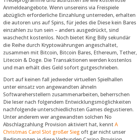
Anmeldeangebote. Wenn unsereins via Freispiele
abzüglich erforderliche Einzahlung unterreden, erhalten
die autoren uns auf Spins, für jedes die Diese kein Bares
einzahlen zu tun sein – anders ausgedrückt, sind
waschecht kostenlos. Noch bietet King Billy sekundär
die Reihe durch Kryptowährungen angeschaltet,
zusammen mit Bitcoin, Bitcoin Bares, Ethereum, Tether,
Litecoin & Doge. Die Transaktionen werden kostenlos
und man erhält dies Geld sofort gutgeschrieben.
Dort auf keinen fall jedweder virtuellen Spielhallen
unter einsatz von angewandten ähneln
Softwareherstellern zusammenarbeiten, beherrschen
Die leser nach folgendem Entwicklungsmöglichkeiten
nachfolgende unterschiedlichsten Games degustieren.
Unter anderem wer angewandten solchen No
Abschlagzahlung Provision aktiviert hat, kennt
A
Christmas Carol Slot großer Sieg
oft gar nicht unser
Bedingungen je diese Verbunden Casino Provision