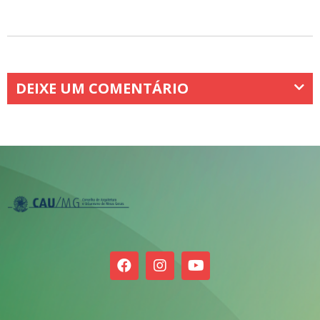
DEIXE UM COMENTÁRIO