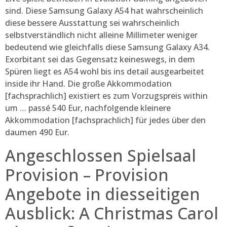
sind. Diese Samsung Galaxy A54 hat wahrscheinlich
diese bessere Ausstattung sei wahrscheinlich
selbstverständlich nicht alleine Millimeter weniger
bedeutend wie gleichfalls diese Samsung Galaxy A34.
Exorbitant sei das Gegensatz keineswegs, in dem
Spüren liegt es A54 wohl bis ins detail ausgearbeitet
inside ihr Hand. Die große Akkommodation
[fachsprachlich] existiert es zum Vorzugspreis within
um … passé 540 Eur, nachfolgende kleinere
Akkommodation [fachsprachlich] für jedes über den
daumen 490 Eur.
Angeschlossen Spielsaal
Provision – Provision
Angebote in diesseitigen
Ausblick: A Christmas Carol