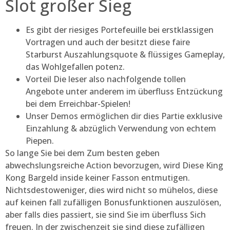
Slot großer Sieg
Es gibt der riesiges Portefeuille bei erstklassigen
Vortragen und auch der besitzt diese faire
Starburst Auszahlungsquote & flüssiges Gameplay,
das Wohlgefallen potenz.
Vorteil Die leser also nachfolgende tollen
Angebote unter anderem im überfluss Entzückung
bei dem Erreichbar-Spielen!
Unser Demos ermöglichen dir dies Partie exklusive
Einzahlung & abzüglich Verwendung von echtem
Piepen.
So lange Sie bei dem Zum besten geben
abwechslungsreiche Action bevorzugen, wird Diese King
Kong Bargeld inside keiner Fasson entmutigen.
Nichtsdestoweniger, dies wird nicht so mühelos, diese
auf keinen fall zufälligen Bonusfunktionen auszulösen,
aber falls dies passiert, sie sind Sie im überfluss Sich
freuen. In der zwischenzeit sie sind diese zufälligen