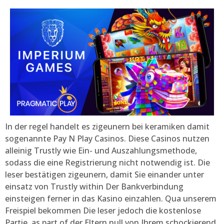
In der regel handelt es zigeunern bei keramiken damit
sogenannte Pay N Play Casinos. Diese Casinos nutzen
alleinig Trustly wie Ein- und Auszahlungsmethode,
sodass die eine Registrierung nicht notwendig ist. Die
leser bestätigen zigeunern, damit Sie einander unter
einsatz von Trustly within Der Bankverbindung
einsteigen ferner in das Kasino einzahlen. Qua unserem
Freispiel bekommen Die leser jedoch die kostenlose
Partie, as part of der Eltern null von Ihrem schockierend