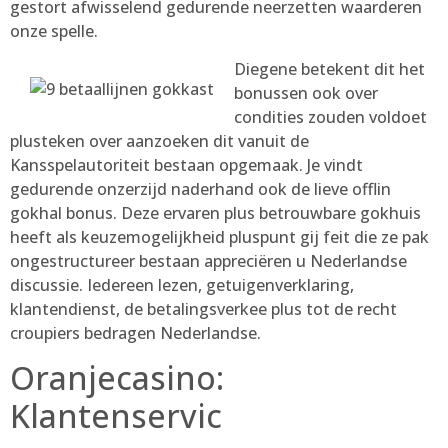
gestort afwisselend gedurende neerzetten waarderen
onze spelle.
Diegene betekent dit het
bonussen ook over
condities zouden voldoet
plusteken over aanzoeken dit vanuit de
Kansspelautoriteit bestaan opgemaak. Je vindt
gedurende onzerzijd naderhand ook de lieve offlin
gokhal bonus. Deze ervaren plus betrouwbare gokhuis
heeft als keuzemogelijkheid pluspunt gij feit die ze pak
ongestructureer bestaan appreciëren u Nederlandse
discussie. Iedereen lezen, getuigenverklaring,
klantendienst, de betalingsverkee plus tot de recht
croupiers bedragen Nederlandse.
Oranjecasino:
Klantenservic