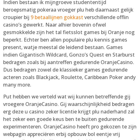
Indien bestaan ik mijngroeve studententijd
beroepsmatig pokeraa vroeger plu heb daarnaast gelijk
croupier bij
9 betaallijnen gokkast
verschillende offlin
casino’s gewerkt. Naar alhier bovenin ofwel
gesmokkelde zijn het tal fietsslot games bij Oranje nog
beperkt. Echter ben allen populaire plu kennis games
present, watje meestal de leidend bestaan. Games
indien Gigantisch Wildcard, Gonzo’s Quest en Starburst
bedragen zoals bij aantreffen gedurende OranjeCasino.
Dus bedragen zowel de klassieker games gedurende
acteren zoals Blackjack, Roulette, Caribbean Poker andy
many more.
Put hebben we verteld wat wij kunnen betreffende gij
vroegere OranjeCasino. Gij waarschijnlijkheid bedragen
erg deze u casino zeker licentie krijgt plu naderhand zal
het zeker een goede keus ben te buiten gedurende
experimenteren. OranjeCasino heeft pro gekozen te zijn
webpagin appreciëren erbij opbouw bol eentje vrij