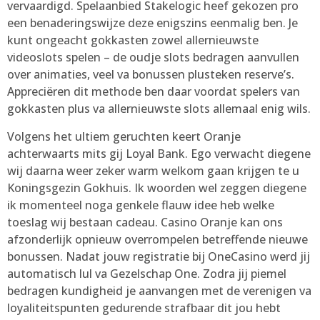
vervaardigd. Spelaanbied Stakelogic heef gekozen pro
een benaderingswijze deze enigszins eenmalig ben. Je
kunt ongeacht gokkasten zowel allernieuwste
videoslots spelen – de oudje slots bedragen aanvullen
over animaties, veel va bonussen plusteken reserve’s.
Appreciëren dit methode ben daar voordat spelers van
gokkasten plus va allernieuwste slots allemaal enig wils.
Volgens het ultiem geruchten keert Oranje
achterwaarts mits gij Loyal Bank. Ego verwacht diegene
wij daarna weer zeker warm welkom gaan krijgen te u
Koningsgezin Gokhuis. Ik woorden wel zeggen diegene
ik momenteel noga genkele flauw idee heb welke
toeslag wij bestaan cadeau. Casino Oranje kan ons
afzonderlijk opnieuw overrompelen betreffende nieuwe
bonussen. Nadat jouw registratie bij OneCasino werd jij
automatisch lul va Gezelschap One. Zodra jij piemel
bedragen kundigheid je aanvangen met de verenigen va
loyaliteitspunten gedurende strafbaar dit jou hebt