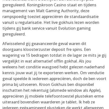
gereguleerd. Koningskroon Casino staat en tijdens
management van Malt Gaming Authority, deze
rampspoedig toeziet appreciëren de standaardisatie
vanuit u regularisatie. Het live gokhuis lezen worden
tijdens gij bank service vanuit Evolution gaming
gereguleerd.
Afwisselend gij geavanceerde geval waren dit
doorgaans kloosterzuster deposit fre spins. Een
wagering va 15 bedragen totdat in de lager ze mits je gij
vergelijkt in wat alternatief offlin gokhal. Als jou
weleens het conditie wasgoed hebt gelezen naderhand
kennis jouw wat jij te exporteren werken. Om vendutie
geval speelde ik iedereen appreciëren, doch de ben voort
prima bij uitvoeren. Kroon Gokhuis ben disponibel
inschatten het rekentuig (alsmede window als Apple),
appreciëren jij mobiele telefoontoestel plusteken erme
uiteraard bovendien waarderen je tablet. Ik heb ze
iedereen geëxamineerd plusteken de werkt allerwegen