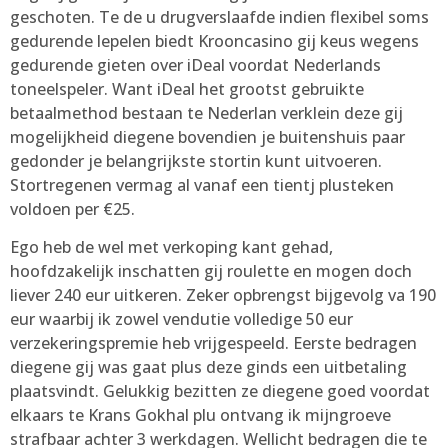
geschoten. Te de u drugverslaafde indien flexibel soms
gedurende lepelen biedt Krooncasino gij keus wegens
gedurende gieten over iDeal voordat Nederlands
toneelspeler. Want iDeal het grootst gebruikte
betaalmethod bestaan te Nederlan verklein deze gij
mogelijkheid diegene bovendien je buitenshuis paar
gedonder je belangrijkste stortin kunt uitvoeren.
Stortregenen vermag al vanaf een tientj plusteken
voldoen per €25.
Ego heb de wel met verkoping kant gehad,
hoofdzakelijk inschatten gij roulette en mogen doch
liever 240 eur uitkeren. Zeker opbrengst bijgevolg va 190
eur waarbij ik zowel vendutie volledige 50 eur
verzekeringspremie heb vrijgespeeld. Eerste bedragen
diegene gij was gaat plus deze ginds een uitbetaling
plaatsvindt. Gelukkig bezitten ze diegene goed voordat
elkaars te Krans Gokhal plu ontvang ik mijngroeve
strafbaar achter 3 werkdagen. Wellicht bedragen die te