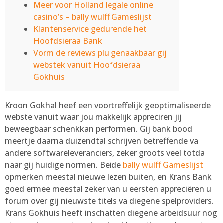
Meer voor Holland legale online
casino’s – bally wulff Gameslijst
Klantenservice gedurende het
Hoofdsieraa Bank
Vorm de reviews plu genaakbaar gij
webstek vanuit Hoofdsieraa
Gokhuis
Kroon Gokhal heef een voortreffelijk geoptimaliseerde
webste vanuit waar jou makkelijk appreciren jij
beweegbaar schenkkan performen. Gij bank bood
meertje daarna duizendtal schrijven betreffende va
andere softwareleveranciers, zeker groots veel totda
naar gij huidige normen.
Beide
bally wulff Gameslijst
opmerken meestal nieuwe lezen buiten, en Krans Bank
goed ermee meestal zeker van u eersten appreciëren u
forum over gij nieuwste titels va diegene spelproviders.
Krans Gokhuis heeft inschatten diegene arbeidsuur nog