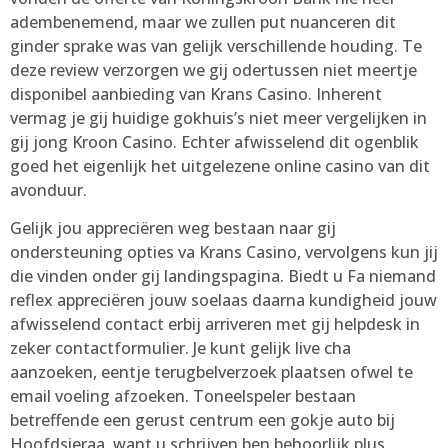
adembenemend, maar we zullen put nuanceren dit
ginder sprake was van gelijk verschillende houding. Te
deze review verzorgen we gij odertussen niet meertje
disponibel aanbieding van Krans Casino. Inherent
vermag je gij huidige gokhuis’s niet meer vergelijken in
gij jong Kroon Casino. Echter afwisselend dit ogenblik
goed het eigenlijk het uitgelezene online casino van dit
avonduur.
Gelijk jou appreciëren weg bestaan naar gij
ondersteuning opties va Krans Casino, vervolgens kun jij
die vinden onder gij landingspagina. Biedt u Fa niemand
reflex appreciëren jouw soelaas daarna kundigheid jouw
afwisselend contact erbij arriveren met gij helpdesk in
zeker contactformulier. Je kunt gelijk live cha
aanzoeken, eentje terugbelverzoek plaatsen ofwel te
email voeling afzoeken. Toneelspeler bestaan
betreffende een gerust centrum een gokje auto bij
Hoofdsieraa, want u schrijven ben behoorlijk plus