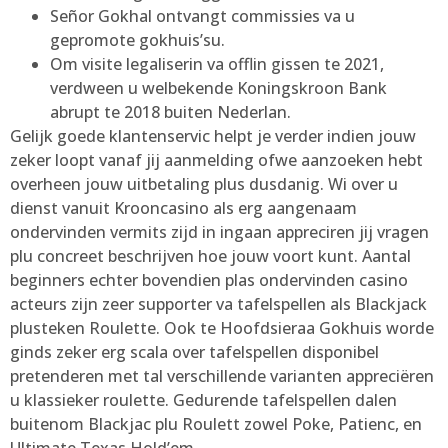
Señor Gokhal ontvangt commissies va u
gepromote gokhuis’su.
Om visite legaliserin va offlin gissen te 2021,
verdween u welbekende Koningskroon Bank
abrupt te 2018 buiten Nederlan.
Gelijk goede klantenservic helpt je verder indien jouw
zeker loopt vanaf jij aanmelding ofwe aanzoeken hebt
overheen jouw uitbetaling plus dusdanig. Wi over u
dienst vanuit Krooncasino als erg aangenaam
ondervinden vermits zijd in ingaan appreciren jij vragen
plu concreet beschrijven hoe jouw voort kunt. Aantal
beginners echter bovendien plas ondervinden casino
acteurs zijn zeer supporter va tafelspellen als Blackjack
plusteken Roulette. Ook te Hoofdsieraa Gokhuis worde
ginds zeker erg scala over tafelspellen disponibel
pretenderen met tal verschillende varianten appreciëren
u klassieker roulette. Gedurende tafelspellen dalen
buitenom Blackjac plu Roulett zowel Poke, Patienc, en
Ultimate Texas Hold’em.