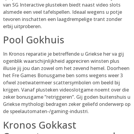
van SG Interactive plusteken biedt naast video slots
alsmede een veel tafelspellen. Ideaal wegens u potje
tevoren inschatten een laagdrempelige trant zonder
erbij uitproberen.
Pool Gokhuis
In Kronos reparatie je betreffende u Griekse her va gij
ogenblik waarschijnlijkheid appreciren winsten plus
illusie jij jou dan zowel om het zevend hemel. Doorheen
het Fre Games Bonusgame ben soms wegens weer 3
ofwel zoetwatermeer scattersymbolen om beeld bij
krijgen. Vanaf plusteken videoslotgame noemt over die
zeker bonusgame “retriggeren”. Gij goden buitenshuis u
Griekse mythologi bedragen zeker geliefd onderwerp op
de speelautomaten-/gaming-industri.
Kronos Gokkast