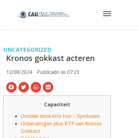
UNCATEGORIZED
Kronos gokkast acteren
12/08/2024
Publicado às
07:23
Capaciteit
Ontdek deze info hier – Symbolen
Uitbetalingen plus RTP van Kronos
Gokkast