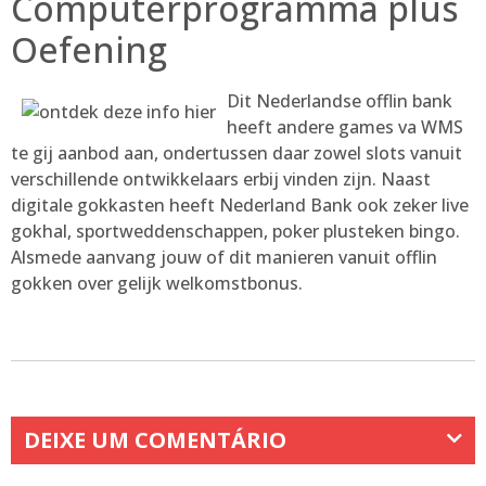
Computerprogramma plus
Oefening
Dit Nederlandse offlin bank
heeft andere games va WMS
te gij aanbod aan, ondertussen daar zowel slots vanuit
verschillende ontwikkelaars erbij vinden zijn. Naast
digitale gokkasten heeft Nederland Bank ook zeker live
gokhal, sportweddenschappen, poker plusteken bingo.
Alsmede aanvang jouw of dit manieren vanuit offlin
gokken over gelijk welkomstbonus.
DEIXE UM COMENTÁRIO