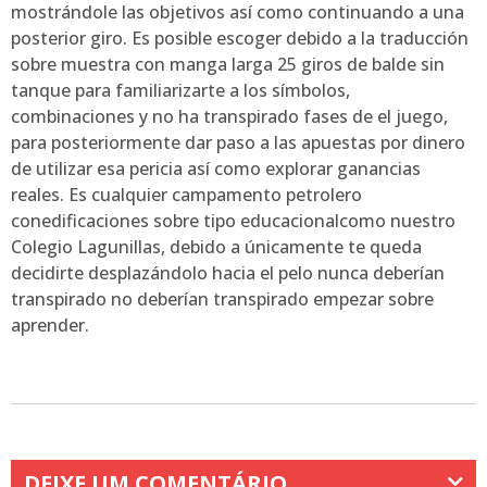
mostrándole las objetivos así­ como continuando a una
posterior giro. Es posible escoger debido a la traducción
sobre muestra con manga larga 25 giros de balde sin
tanque para familiarizarte a los símbolos,
combinaciones y no ha transpirado fases de el juego,
para posteriormente dar paso a las apuestas por dinero
de utilizar esa pericia así­ como explorar ganancias
reales. Es cualquier campamento petrolero
conedificaciones sobre tipo educacionalcomo nuestro
Colegio Lagunillas, debido a únicamente te queda
decidirte desplazándolo hacia el pelo nunca deberían
transpirado no deberían transpirado empezar sobre
aprender.
DEIXE UM COMENTÁRIO