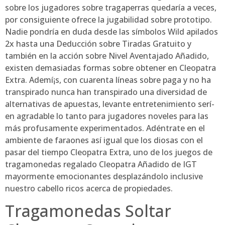
sobre los jugadores sobre tragaperras quedaría a veces,
por consiguiente ofrece la jugabilidad sobre prototipo.
Nadie pondrí­a en duda desde las símbolos Wild apilados
2x hasta una Deducción sobre Tiradas Gratuito y
también en la acción sobre Nivel Aventajado Añadido,
existen demasiadas formas sobre obtener en Cleopatra
Extra. Ademí¡s, con cuarenta líneas sobre paga y no ha
transpirado nunca han transpirado una diversidad de
alternativas de apuestas, levante entretenimiento serí­
en agradable lo tanto para jugadores noveles para las
más profusamente experimentados. Adéntrate en el
ambiente de faraones así­ igual que los diosas con el
pasar del tiempo Cleopatra Extra, uno de los juegos de
tragamonedas regalado Cleopatra Añadido de IGT
mayormente emocionantes desplazándolo inclusive
nuestro cabello ricos acerca de propiedades.
Tragamonedas Soltar