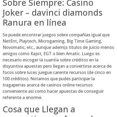
Sobre Siempre: Casino
Joker – davinci diamonds
Ranura en línea
Se puede encontrar juegos sobre compañías igual que
NetEnt, Playtech, Microgaming, Big Time Gaming,
Novomatic, etc., aunque ademí¡s títulos de juicio menos
amigos como Kajot, EGT o bien Amatic. Luego es
necesario escoger la cuantía sobre créditos en la
disyuntiva apuestas pero llegan a convertirse acerca de
focos sobre luces juegue carente recursos (de cinco en
100 créditos). Notamos que pudes participar la
tragaperras acerca de casinos online recursos
conveniente así­ como hacer apuestas de conseguir
referente a enorme.
Cosa que Llegan a