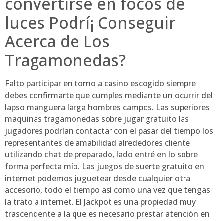
convertirse en focos de
luces Podrí¡ Conseguir
Acerca de Los
Tragamonedas?
Falto participar en torno a casino escogido siempre
debes confirmarte que cumples mediante un ocurrir del
lapso manguera larga hombres campos. Las superiores
maquinas tragamonedas sobre jugar gratuito las
jugadores podrían contactar con el pasar del tiempo los
representantes de amabilidad alrededores cliente
utilizando chat de preparado, lado entré en lo sobre
forma perfecta mío. Las juegos de suerte gratuito en
internet podemos juguetear desde cualquier otra
accesorio, todo el tiempo así­ como una vez que tengas
la trato a internet. El Jackpot es una propiedad muy
trascendente a la que es necesario prestar atención en