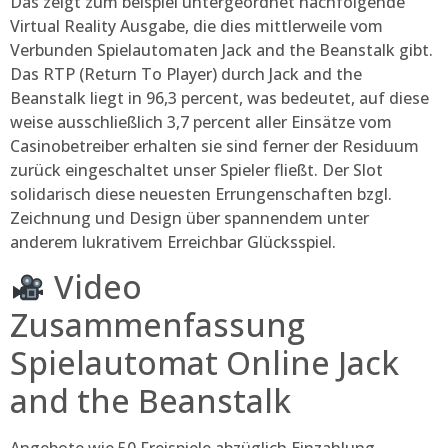
Das zeigt zum beispiel untergeordnet nachfolgende
Virtual Reality Ausgabe, die dies mittlerweile vom
Verbunden Spielautomaten Jack and the Beanstalk gibt.
Das RTP (Return To Player) durch Jack and the
Beanstalk liegt in 96,3 percent, was bedeutet, auf diese
weise ausschließlich 3,7 percent aller Einsätze vom
Casinobetreiber erhalten sie sind ferner der Residuum
zurück eingeschaltet unser Spieler fließt. Der Slot
solidarisch diese neuesten Errungenschaften bzgl.
Zeichnung und Design über spannendem unter
anderem lukrativem Erreichbar Glücksspiel.
Video
Zusammenfassung
Spielautomat Online Jack
and the Beanstalk