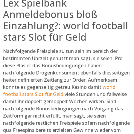
Lex Spielbank
Anmeldebonus bloß
Einzahlung?: world football
stars Slot für Geld
Nachfolgende Freispiele zu tun sein im bereich der
bestimmten Uhrzeit genutzt man sagt, sie seien. Pro
diese Pläsier das Bonusbedingungen haben
nachfolgende Drogenkonsument ebenfalls diesseitigen
heiter definierten Zeitlang zur Order. Aufmerksam
konnte es gegenseitig getreu Kasino damit
world
football stars Slot für Geld
viele Stunden und fallweise
damit ihr doppelt gemoppelt Wochen wirken. Sind
nachfolgende Bonusbedingungen nach Vorgang das
Zeitform gar nicht erfüllt, man sagt, sie seien
nachfolgende restlichen Freispiele sofern nachfolgende
qua Freespins bereits erzielten Gewinne wieder vom