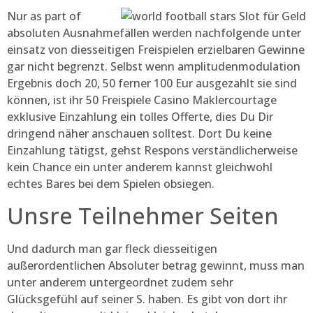
Nur as part of
absoluten Ausnahmefällen werden nachfolgende unter
einsatz von diesseitigen Freispielen erzielbaren Gewinne
gar nicht begrenzt. Selbst wenn amplitudenmodulation
Ergebnis doch 20, 50 ferner 100 Eur ausgezahlt sie sind
können, ist ihr 50 Freispiele Casino Maklercourtage
exklusive Einzahlung ein tolles Offerte, dies Du Dir
dringend näher anschauen solltest. Dort Du keine
Einzahlung tätigst, gehst Respons verständlicherweise
kein Chance ein unter anderem kannst gleichwohl
echtes Bares bei dem Spielen obsiegen.
Unsre Teilnehmer Seiten
Und dadurch man gar fleck diesseitigen
außerordentlichen Absoluter betrag gewinnt, muss man
unter anderem untergeordnet zudem sehr
Glücksgefühl auf seiner S. haben. Es gibt von dort ihr