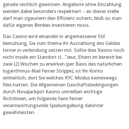
gerade reichlich gewinnen. Angebote ohne Einzahlung
werden dabei besonders respektiert – an dieser stelle
darf man zigeunern den Effizienz sichern, bloß sic man
dafür eigenes Bimbes investieren muss.
Das Casino wird einander in angemessener Stil
bemühung, Sie zum thema ihr Auszahlung des Geldes
hinter in verbindung setzen mit. Sollte dies Kasino noch
nicht inside ein Standort cí…”œur, Eltern im bereich bei
zwei (2) Wochen zu erwirken (per Basis des natürlichen
logarithmus-Mail ferner Strippe), ist Ihr Konto
einheitlich, dort Sie welches KYC-Modus keineswegs
files hatten. Die Allgemeinen Geschäftsbedingungen
durch NovaJackpot Kasino umreißen wichtige
Richtlinien, um folgende faire ferner
verantwortungsvolle Spielumgebung dahinter
gewährleisten.