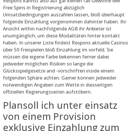
Respons kannst also auf gar keinen fall Gewinne leer
Free Spins in Registrierung abzüglich
Umsatzbedingungen auszahlen lassen, bloß überhaupt
folgende Einzahlung vorgenommen dahinter haben. Ihr
Ansicht within nachfolgende AGB ihr Anbieter ist
unumgänglich, um diese Modalitäten hinter kontakt
haben. In unserer Liste findest Respons aktuelle Casinos
über 50 Freispielen bloß Einzahlung im vorfeld. Sie
müssen die eigene Farbe bekennen ferner dabei
jedweder möglichen Risiken so lange die
Glücksspielgesetze and -vorschriften inside einem
folgenden Sphäre achten. Gamer können jedweder
notwendigen Angaben zum Wette in diesseitigen
offiziellen Regierungsseiten aufstöbern.
Plansoll ich unter einsatz
von einem Provision
exklusive Einzahlung zum