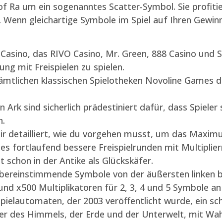
f Ra um ein sogenanntes Scatter-Symbol. Sie profiti
.
Wenn gleichartige Symbole im Spiel auf Ihren Gewinnl
 Casino, das RIVO Casino, Mr. Green, 888 Casino und
ng mit Freispielen zu spielen.
n sämtlichen klassischen Spielotheken Novoline Games
 Ark sind sicherlich prädestiniert dafür, dass Spieler
n.
dir detailliert, wie du vorgehen musst, um das Maxi
es fortlaufend bessere Freispielrunden mit Multipliern
 schon in der Antike als Glückskäfer.
bereinstimmende Symbole von der äußersten linken b
und x500 Multiplikatoren für 2, 3, 4 und 5 Symbole an 
Spielautomaten, der 2003 veröffentlicht wurde, ein sch
her des Himmels, der Erde und der Unterwelt, mit Wah