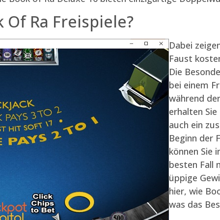
Of Ra Freispiele?
Dabei zeigen
Faust koste
Die Besonde
bei einem Fr
während der 
erhalten Sie
auch ein zu
Beginn der F
können Sie 
besten Fall
üppige Gewi
hier, wie Bo
was das Bes