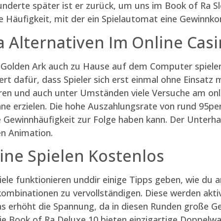
derte später ist er zurück, um uns im Book of Ra Slo
ie Häufigkeit, mit der ein Spielautomat eine Gewinnko
 Alternativen Im Online Casin
, Golden Ark auch zu Hause auf dem Computer spielen
iert dafür, dass Spieler sich erst einmal ohne Einsat
ieren und auch unter Umständen viele Versuche am on
 erzielen. Die hohe Auszahlungsrate von rund 95perc
ge Gewinnhäufigkeit zur Folge haben kann. Der Unterha
en Animation.
ine Spielen Kostenlos
iele funktionieren unddir einige Tipps geben, wie du a
ombinationen zu vervollständigen. Diese werden akti
s erhöht die Spannung, da in diesen Runden große Ge
ie Book of Ra Deluxe 10 bieten einzigartige Doppelwa