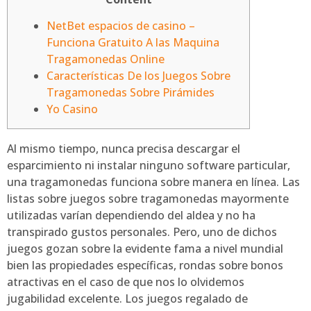
NetBet espacios de casino –
Funciona Gratuito A las Maquina
Tragamonedas Online
Características De los Juegos Sobre
Tragamonedas Sobre Pirámides
Yo Casino
Al mismo tiempo, nunca precisa descargar el
esparcimiento ni instalar ninguno software particular,
una tragamonedas funciona sobre manera en línea. Las
listas sobre juegos sobre tragamonedas mayormente
utilizadas varían dependiendo del aldea y no ha
transpirado gustos personales. Pero, uno de dichos
juegos gozan sobre la evidente fama a nivel mundial
bien las propiedades específicas, rondas sobre bonos
atractivas en el caso de que nos lo olvidemos
jugabilidad excelente.
Los juegos regalado de