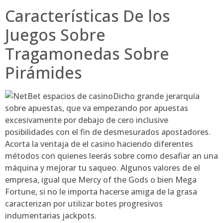
Características De los
Juegos Sobre
Tragamonedas Sobre
Pirámides
Dicho grande jerarquía
sobre apuestas, que va empezando por apuestas
excesivamente por debajo de cero inclusive
posibilidades con el fin de desmesurados apostadores.
Acorta la ventaja de el casino haciendo diferentes
métodos con quienes leerás sobre como desafiar an una
máquina y mejorar tu saqueo. Algunos valores de el
empresa, igual que Mercy of the Gods o bien Mega
Fortune, si no le importa hacerse amiga de la grasa
caracterizan por utilizar botes progresivos
indumentarias jackpots.