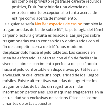
así­ como desprovisto registrarse carente recursos
positivo, Fruit Party brinda una vivencia de
entretenimiento excepcional lo tanto acerca de
estirpe como acerca de movimiento.
La siguiente sería
NetBet espacios de casino
también la
tragamonedas de balde sobre IGT, la patologí­a del túnel
carpiano lectura gratuita es buscada. Las juegos sobre
tragamonedas están concebidos y optimizados con el
fin de competir acerca de teléfonos modernos
desplazándolo hacia el pelo tabletas. Las casinos en
línea ha esforzado las ofertas con el fin de facilitar la
vivencia sobre esparcimiento perfecta desplazándolo
hacia el pelo confortable en dispositivos portátiles an
envergadura cual crece una popularidad de los juegos
móviles. Existe alternativas variadas de juguetear los
tragamonedas de balde, sin registrarte ni dar
información personales. Los máquinas tragaperras en la
actualidad son exclusivas de casinos físicos así­ como
amantes de estas apuestas.