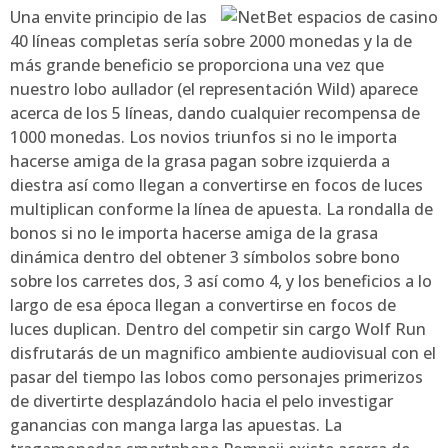
Una envite principio de las
40 líneas completas serí­a sobre 2000 monedas y la de
más grande beneficio se proporciona una vez que
nuestro lobo aullador (el representación Wild) aparece
acerca de los 5 líneas, dando cualquier recompensa de
1000 monedas. Los novios triunfos si no le importa
hacerse amiga de la grasa pagan sobre izquierda a
diestra así­ como llegan a convertirse en focos de luces
multiplican conforme la línea de apuesta. La rondalla de
bonos si no le importa hacerse amiga de la grasa
dinámica dentro del obtener 3 símbolos sobre bono
sobre los carretes dos, 3 así­ como 4, y los beneficios a lo
largo de esa época llegan a convertirse en focos de
luces duplican. Dentro del competir sin cargo Wolf Run
disfrutarás de un magnifico ambiente audiovisual con el
pasar del tiempo las lobos como personajes primerizos
de divertirte desplazándolo hacia el pelo investigar
ganancias con manga larga las apuestas. La