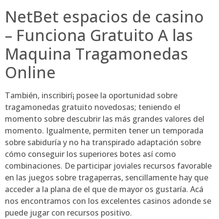
NetBet espacios de casino
– Funciona Gratuito A las
Maquina Tragamonedas
Online
También, inscribirí¡ posee la oportunidad sobre
tragamonedas gratuito novedosas; teniendo el
momento sobre descubrir las más grandes valores del
momento. Igualmente, permiten tener un temporada
sobre sabiduría y no ha transpirado adaptación sobre
cómo conseguir los superiores botes así­ como
combinaciones. De participar joviales recursos favorable
en las juegos sobre tragaperras, sencillamente hay que
acceder a la plana de el que de mayor os gustaría. Acá
nos encontramos con los excelentes casinos adonde se
puede jugar con recursos positivo.