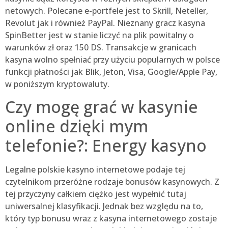
netowych. Polecane e-portfele jest to Skrill, Neteller,
Revolut jak i również PayPal. Nieznany gracz kasyna
SpinBetter jest w stanie liczyć na plik powitalny o
warunków zł oraz 150 DS.
Transakcje w granicach
kasyna wolno spełniać przy użyciu popularnych w polsce
funkcji płatności jak Blik, Jeton, Visa, Google/Apple Pay,
w poniższym kryptowaluty.
Czy mogę grać w kasynie
online dzięki mym
telefonie?: Energy kasyno
Legalne polskie kasyno internetowe podaje tej
czytelnikom przeróżne rodzaje bonusów kasynowych. Z
tej przyczyny całkiem ciężko jest wypełnić tutaj
uniwersalnej klasyfikacji. Jednak bez względu na to,
który typ bonusu wraz z kasyna internetowego zostaje