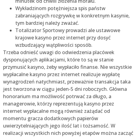
minutek od chwili złożenia morału.
Wykładzinom potężniejsza spis państw
zabraniających rozgrywkę w konkretnym kasynie,
tym bardziej należy zważać.
Totalizator Sportowy prowadzi ale ustawowe
krajowe kasyno przez internet przy dosyć
wzbudzający wątpliwości sposób.
Trzeba odnieść uwagi do odwiedzenia placówek
dysponujących aplikacjami, które to są w stanie
przymusić kasyno, żeby wypłaciło finanse. Nie wszystkie
wypłacalne kasyno przez internet realizuje wypłatę
wynagrodzeń natychmiast, przeważnie transakcja taka
jest tworzona w ciągu jeden-5 dni roboczych. Główna
honorarium ma możliwość potrwać za długo, a
managerowie, którzy reprezentują kasyno przez
internet wypłacalne mogą również zażądać od
momentu gracza dodatkowych papierów
uwierzytelniających jego ilość lat i tożsamość. W
realizacji wszystkich nich powyżej etapów można zacząć