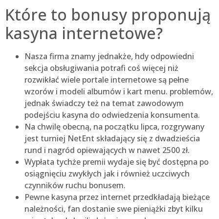
Które to bonusy proponują
kasyna internetowe?
Nasza firma znamy jednakże, hdy odpowiedni
sekcja obsługiwania potrafi coś więcej niż
rozwikłać wiele portale internetowe są pełne
wzorów i modeli albumów i kart menu. problemów,
jednak świadczy też na temat zawodowym
podejściu kasyna do odwiedzenia konsumenta.
Na chwilę obecną, na początku lipca, rozgrywany
jest turniej NetEnt składający się z dwadzieścia
rund i nagród opiewających w nawet 2500 zł.
Wypłata tychże premii wydaje się być dostępna po
osiągnięciu zwykłych jak i również uczciwych
czynników ruchu bonusem.
Pewne kasyna przez internet przedkładają bieżące
należności, fan dostanie swe pieniążki zbyt kilku