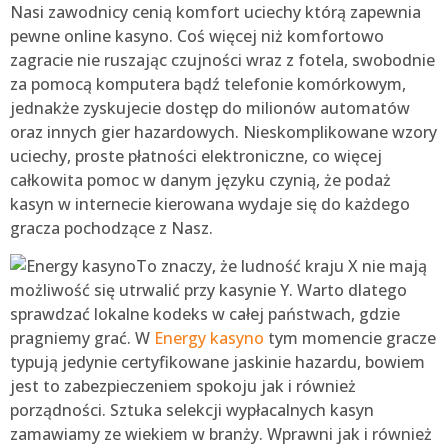
Nasi zawodnicy cenią komfort uciechy którą zapewnia
pewne online kasyno. Coś więcej niż komfortowo
zagracie nie ruszając czujności wraz z fotela, swobodnie
za pomocą komputera bądź telefonie komórkowym,
jednakże zyskujecie dostęp do milionów automatów
oraz innych gier hazardowych. Nieskomplikowane wzory
uciechy, proste płatności elektroniczne, co więcej
całkowita pomoc w danym języku czynią, że podaż
kasyn w internecie kierowana wydaje się do każdego
gracza pochodzące z Nasz.
To znaczy, że ludność kraju X nie mają
możliwość się utrwalić przy kasynie Y. Warto dlatego
sprawdzać lokalne kodeks w całej państwach, gdzie
pragniemy grać. W
Energy kasyno
tym momencie gracze
typują jedynie certyfikowane jaskinie hazardu, bowiem
jest to zabezpieczeniem spokoju jak i również
porządności. Sztuka selekcji wypłacalnych kasyn
zamawiamy ze wiekiem w branży. Wprawni jak i również