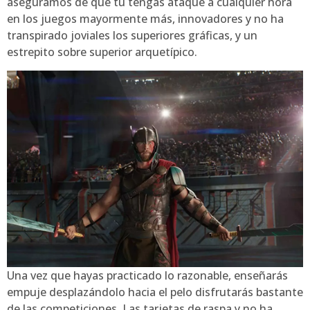
aseguramos de que tú tengas ataque a cualquier hora
en los juegos mayormente más, innovadores y no ha
transpirado joviales los superiores gráficas, y un
estrepito sobre superior arquetípico.
Una vez que hayas practicado lo razonable, enseñarás
empuje desplazándolo hacia el pelo disfrutarás bastante
de las competiciones. Las tarjetas de raspa y no ha