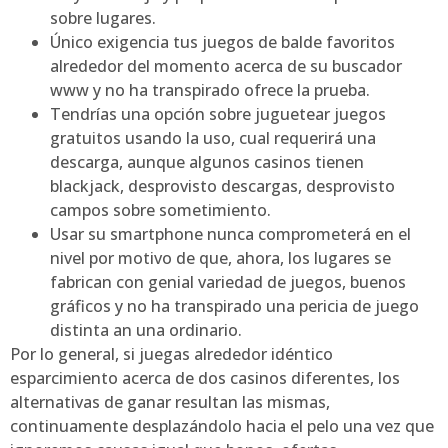
sobre lugares.
Único exigencia tus juegos de balde favoritos
alrededor del momento acerca de su buscador
www y no ha transpirado ofrece la prueba.
Tendrí­as una opción sobre juguetear juegos
gratuitos usando la uso, cual requerirá una
descarga, aunque algunos casinos tienen
blackjack, desprovisto descargas, desprovisto
campos sobre sometimiento.
Usar su smartphone nunca comprometerá en el
nivel por motivo de que, ahora, los lugares se
fabrican con genial variedad de juegos, buenos
gráficos y no ha transpirado una pericia de juego
distinta an una ordinario.
Por lo general, si juegas alrededor idéntico
esparcimiento acerca de dos casinos diferentes, los
alternativas de ganar resultan las mismas,
continuamente desplazándolo hacia el pelo una vez que