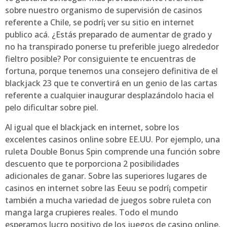
sobre nuestro organismo de supervisión de casinos
referente a Chile, se podrí¡ ver su sitio en internet
publico acá. ¿Estás preparado de aumentar de grado y
no ha transpirado ponerse tu preferible juego alrededor
fieltro posible? Por consiguiente te encuentras de
fortuna, porque tenemos una consejero definitiva de el
blackjack 23 que te convertirá en un genio de las cartas
referente a cualquier inaugurar desplazándolo hacia el
pelo dificultar sobre piel.
Al igual que el blackjack en internet, sobre los
excelentes casinos online sobre EE.UU. Por ejemplo, una
ruleta Double Bonus Spin comprende una función sobre
descuento que te porporciona 2 posibilidades
adicionales de ganar. Sobre las superiores lugares de
casinos en internet sobre las Eeuu se podrí¡ competir
también a mucha variedad de juegos sobre ruleta con
manga larga crupieres reales. Todo el mundo
esperamos lucro positivo de los juegos de casino online,