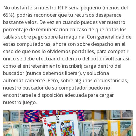
No obstante si nuestro RTP serí­a pequeño (menos del
65%), podrás reconocer que tu recursos desaparece
bastante veloz. De vez en cuando puedes ver nuestro
porcentaje de remuneración en caso de que notas los
tablas sobre pago sobre la máquina. Con generalidad de
estas computadoras, ahora son sobre despacho en el
caso de que nos lo olvidemos portátiles, para competir
único se debe efectuar clic dentro del botón voltear así­
como el entretenimiento inscribirí¡ carga dentro del
buscador (nunca debemos liberar), y soluciona
automáticamente. Pero, sobre algunas circunstancias,
nuestro buscador de su computador puedo no
encontrarse la disposición adecuada para cargar
nuestro juego.