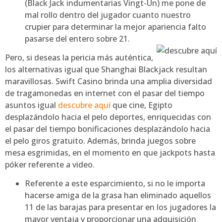
(Black Jack indumentarias Vingt-Un) me pone de
mal rollo dentro del jugador cuanto nuestro
crupier para determinar la mejor apariencia falto
pasarse del entero sobre 21.
Pero, si deseas la pericia más auténtica,
los alternativas igual que Shanghai Blackjack resultan
maravillosas. Swift Casino brinda una amplia diversidad
de tragamonedas en internet con el pasar del tiempo
asuntos igual
descubre aquí
que cine, Egipto
desplazándolo hacia el pelo deportes, enriquecidas con
el pasar del tiempo bonificaciones desplazándolo hacia
el pelo giros gratuito. Además, brinda juegos sobre
mesa esgrimidas, en el momento en que jackpots hasta
póker referente a video.
Referente a este esparcimiento, si no le importa
hacerse amiga de la grasa han eliminado aquellos
11 de las barajas para presentar en los jugadores la
mayor ventaja y proporcionar una adquisición