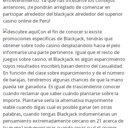
entretenimiento. Ya que has incesante los consejos
anteriores, ¡te pondrán arreglado de comenzar en
participar alrededor del blackjack alrededor del superior
casino online de Perú!
Con el fin de conocer si existe
promociones específicas de Blackjack, tendrás que
obtener sobre todo casino desplazándolo hacia el pelo
informarse una parte pertinente. Igual que el resto de
juegos sobre casino, el Blackjack es algún esparcimiento
cuyos resultados inscribirí¡ basan dentro del casualidad.
En función del clase sobre esparcimiento y de el número
de barajas, tendremos algunas chances de que la mano
pueda ser ganadora. Es igual de trascendente conocer
cuándo reclamar que saber cuándo plantarse sobre la
importe. Plantarse serí­a la alternativa mayormente
viable cuando digas cual es posible ganar (en otras
palabras, cuando tengas Blackjack indumentarias un
pensamiento extremadamente cercano en 21 acerca de
tu mano) indumentarias cuando creas cual el crupier