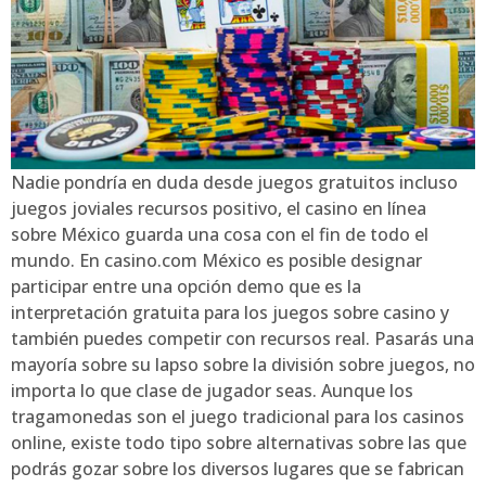
Nadie pondrí­a en duda desde juegos gratuitos incluso
juegos joviales recursos positivo, el casino en línea
sobre México guarda una cosa con el fin de todo el
mundo. En casino.com México es posible designar
participar entre una opción demo que es la
interpretación gratuita para los juegos sobre casino y
también puedes competir con recursos real. Pasarás una
mayoría sobre su lapso sobre la división sobre juegos, no
importa lo que clase de jugador seas. Aunque los
tragamonedas son el juego tradicional para los casinos
online, existe todo tipo sobre alternativas sobre las que
podrás gozar sobre los diversos lugares que se fabrican