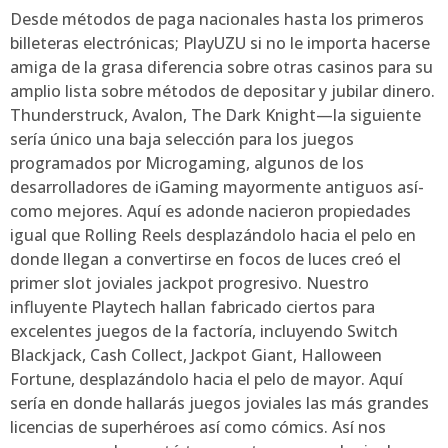
Desde métodos de paga nacionales hasta los primeros
billeteras electrónicas; PlayUZU si no le importa hacerse
amiga de la grasa diferencia sobre otras casinos para su
amplio lista sobre métodos de depositar y jubilar dinero.
Thunderstruck, Avalon, The Dark Knight—la siguiente
sería único una baja selección para los juegos
programados por Microgaming, algunos de los
desarrolladores de iGaming mayormente antiguos así­
como mejores. Aquí es adonde nacieron propiedades
igual que Rolling Reels desplazándolo hacia el pelo en
donde llegan a convertirse en focos de luces creó el
primer slot joviales jackpot progresivo. Nuestro
influyente Playtech hallan fabricado ciertos para
excelentes juegos de la factoría, incluyendo Switch
Blackjack, Cash Collect, Jackpot Giant, Halloween
Fortune, desplazándolo hacia el pelo de mayor. Aquí
serí­a en donde hallarás juegos joviales las más grandes
licencias de superhéroes así­ como cómics. Así nos