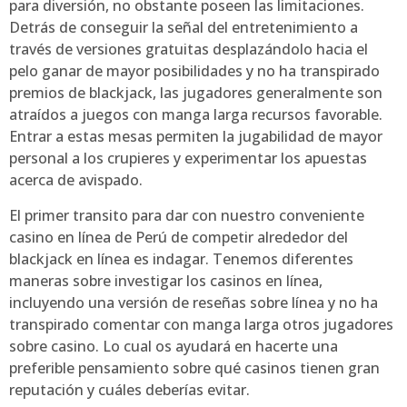
para diversión, no obstante poseen las limitaciones.
Detrás de conseguir la señal del entretenimiento a
través de versiones gratuitas desplazándolo hacia el
pelo ganar de mayor posibilidades y no ha transpirado
premios de blackjack, las jugadores generalmente son
atraídos a juegos con manga larga recursos favorable.
Entrar a estas mesas permiten la jugabilidad de mayor
personal a los crupieres y experimentar los apuestas
acerca de avispado.
El primer transito para dar con nuestro conveniente
casino en línea de Perú de competir alrededor del
blackjack en línea es indagar. Tenemos diferentes
maneras sobre investigar los casinos en línea,
incluyendo una versión de reseñas sobre línea y no ha
transpirado comentar con manga larga otros jugadores
sobre casino. Lo cual os ayudará en hacerte una
preferible pensamiento sobre qué casinos tienen gran
reputación y cuáles deberías evitar.