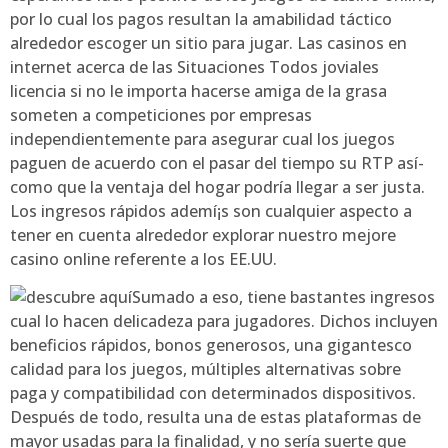
por lo cual los pagos resultan la amabilidad táctico
alrededor escoger un sitio para jugar. Las casinos en
internet acerca de las Situaciones Todos joviales
licencia si no le importa hacerse amiga de la grasa
someten a competiciones por empresas
independientemente para asegurar cual los juegos
paguen de acuerdo con el pasar del tiempo su RTP así­
como que la ventaja del hogar podrí­a llegar a ser justa.
Los ingresos rápidos ademí¡s son cualquier aspecto a
tener en cuenta alrededor explorar nuestro mejore
casino online referente a los EE.UU.
Sumado a eso, tiene bastantes ingresos
cual lo hacen delicadeza para jugadores. Dichos incluyen
beneficios rápidos, bonos generosos, una gigantesco
calidad para los juegos, múltiples alternativas sobre
paga y compatibilidad con determinados dispositivos.
Después de todo, resulta una de estas plataformas de
mayor usadas para la finalidad, y no serí­a suerte que