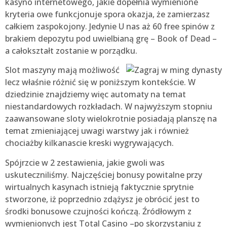
kasyno internetowego, jakie dopełnia wymienione
kryteria owe funkcjonuje spora okazja, że zamierzasz
całkiem zaspokojony. Jedynie U nas aż 60 free spinów z
brakiem depozytu pod uwielbianą grę – Book of Dead –
a całokształt zostanie w porządku.
Slot maszyny mają możliwość
lecz właśnie różnić się w poniższym kontekście. W
dziedzinie znajdziemy więc automaty na temat
niestandardowych rozkładach. W najwyższym stopniu
zaawansowane sloty wielokrotnie posiadają planszę na
temat zmieniającej uwagi warstwy jak i również
chociażby kilkanascie kreski wygrywających.
Spójrzcie w 2 zestawienia, jakie gwoli was
uskuteczniliśmy. Najczęściej bonusy powitalne przy
wirtualnych kasynach istnieją faktycznie sprytnie
stworzone, iż poprzednio zdążysz je obrócić jest to
środki bonusowe czujności kończą. Źródłowym z
wymienionych jest Total Casino –po skorzystaniu z