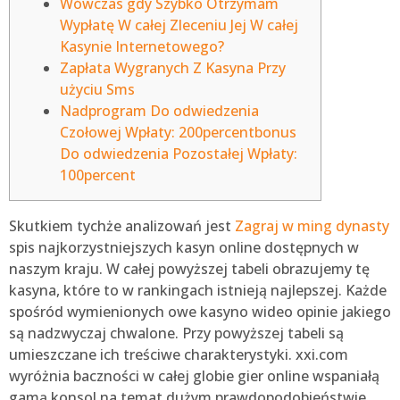
Wówczas gdy Szybko Otrzymam
Wypłatę W całej Zleceniu Jej W całej
Kasynie Internetowego?
Zapłata Wygranych Z Kasyna Przy
użyciu Sms
Nadprogram Do odwiedzenia
Czołowej Wpłaty: 200percentbonus
Do odwiedzenia Pozostałej Wpłaty:
100percent
Skutkiem tychże analizowań jest
Zagraj w ming dynasty
spis najkorzystniejszych kasyn online dostępnych w
naszym kraju. W całej powyższej tabeli obrazujemy tę
kasyna, które to w rankingach istnieją najlepszej. Każde
spośród wymienionych owe kasyno wideo opinie jakiego
są nadzwyczaj chwalone. Przy powyższej tabeli są
umieszczane ich treściwe charakterystyki.
xxi.com
wyróżnia baczności w całej globie gier online wspaniałą
gamą konsol na temat dużym prawdopodobieństwie