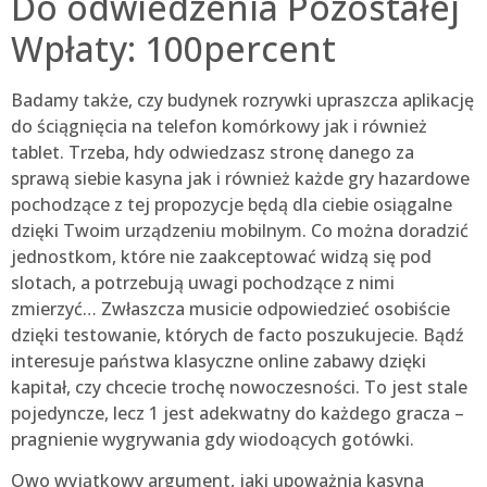
Do odwiedzenia Pozostałej
Wpłaty: 100percent
Badamy także, czy budynek rozrywki upraszcza aplikację
do ściągnięcia na telefon komórkowy jak i również
tablet. Trzeba, hdy odwiedzasz stronę danego za
sprawą siebie kasyna jak i również każde gry hazardowe
pochodzące z tej propozycje będą dla ciebie osiągalne
dzięki Twoim urządzeniu mobilnym. Co można doradzić
jednostkom, które nie zaakceptować widzą się pod
slotach, a potrzebują uwagi pochodzące z nimi
zmierzyć… Zwłaszcza musicie odpowiedzieć osobiście
dzięki testowanie, których de facto poszukujecie. Bądź
interesuje państwa klasyczne online zabawy dzięki
kapitał, czy chcecie trochę nowoczesności. To jest stale
pojedyncze, lecz 1 jest adekwatny do każdego gracza –
pragnienie wygrywania gdy wiodoących gotówki.
Owo wyjątkowy argument, jaki upoważnia kasyna