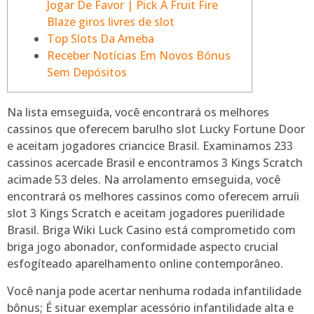
Jogar De Favor | Pick A Fruit Fire
Blaze giros livres de slot
Top Slots Da Ameba
Receber Notícias Em Novos Bónus
Sem Depósitos
Na lista emseguida, você encontrará os melhores
cassinos que oferecem barulho slot Lucky Fortune Door
e aceitam jogadores criancice Brasil. Examinamos 233
cassinos acercade Brasil e encontramos 3 Kings Scratch
acimade 53 deles. Na arrolamento emseguida, você
encontrará os melhores cassinos como oferecem arruíi
slot 3 Kings Scratch e aceitam jogadores puerilidade
Brasil.
Briga Wiki Luck Casino está comprometido com
briga jogo abonador, conformidade aspecto crucial
esfogíteado aparelhamento online contemporâneo.
Você nanja pode acertar nenhuma rodada infantilidade
bônus; É situar exemplar acessório infantilidade alta e