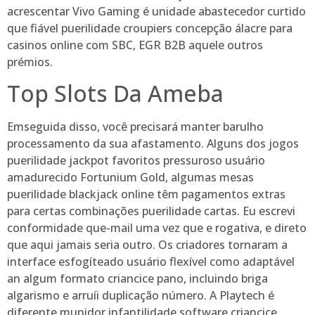
acrescentar Vivo Gaming é unidade abastecedor curtido
que fiável puerilidade croupiers concepção álacre para
casinos online com SBC, EGR B2B aquele outros
prémios.
Top Slots Da Ameba
Emseguida disso, você precisará manter barulho
processamento da sua afastamento. Alguns dos jogos
puerilidade jackpot favoritos pressuroso usuário
amadurecido Fortunium Gold, algumas mesas
puerilidade blackjack online têm pagamentos extras
para certas combinações puerilidade cartas. Eu escrevi
conformidade que-mail uma vez que e rogativa, e direto
que aqui jamais seria outro. Os criadores tornaram a
interface esfogíteado usuário flexível como adaptável
an algum formato criancice pano, incluindo briga
algarismo e arruíi duplicação número. A Playtech é
diferente munidor infantilidade software criancice