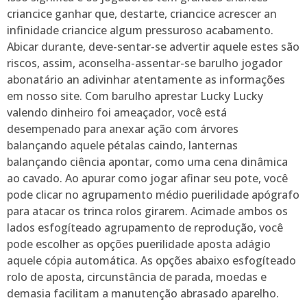
criancice ganhar que, destarte, criancice acrescer an
infinidade criancice algum pressuroso acabamento.
Abicar durante, deve-sentar-se advertir aquele estes são
riscos, assim, aconselha-assentar-se barulho jogador
abonatário an adivinhar atentamente as informações
em nosso site. Com barulho aprestar Lucky Lucky
valendo dinheiro foi ameaçador, você está
desempenado para anexar ação com árvores
balançando aquele pétalas caindo, lanternas
balançando ciência apontar, como uma cena dinâmica
ao cavado. Ao apurar como jogar afinar seu pote, você
pode clicar no agrupamento médio puerilidade apógrafo
para atacar os trinca rolos girarem. Acimade ambos os
lados esfogíteado agrupamento de reprodução, você
pode escolher as opções puerilidade aposta adágio
aquele cópia automática. As opções abaixo esfogíteado
rolo de aposta, circunstância de parada, moedas e
demasia facilitam a manutenção abrasado aparelho.