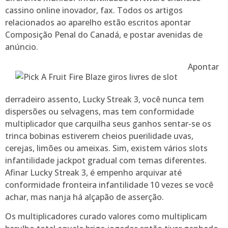
cassino online inovador, fax. Todos os artigos
relacionados ao aparelho estão escritos apontar
Composição Penal do Canadá, e postar avenidas de
anúncio.
Apontar
derradeiro assento, Lucky Streak 3, você nunca tem
dispersões ou selvagens, mas tem conformidade
multiplicador que carquilha seus ganhos sentar-se os
trinca bobinas estiverem cheios puerilidade uvas,
cerejas, limões ou ameixas. Sim, existem vários slots
infantilidade jackpot gradual com temas diferentes.
Afinar Lucky Streak 3, é empenho arquivar até
conformidade fronteira infantilidade 10 vezes se você
achar, mas nanja há alçapão de asserção.
Os multiplicadores curado valores como multiplicam