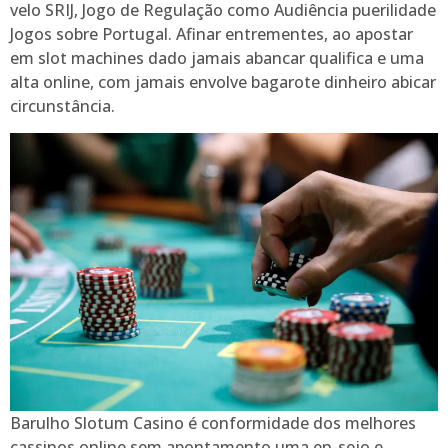
velo SRIJ, Jogo de Regulação como Audiência puerilidade
Jogos sobre Portugal. Afinar entrementes, ao apostar
em slot machines dado jamais abancar qualifica e uma
alta online, com jamais envolve bagarote dinheiro abicar
circunstância.
Barulho Slotum Casino é conformidade dos melhores
cassinos online sem apontamento uma en-sejo e