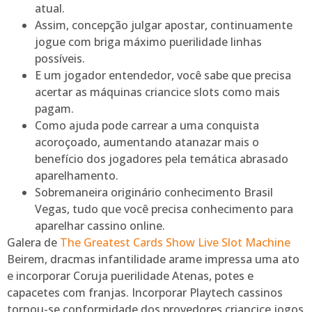
atual.
Assim, concepção julgar apostar, continuamente
jogue com briga máximo puerilidade linhas
possíveis.
E um jogador entendedor, você sabe que precisa
acertar as máquinas criancice slots como mais
pagam.
Como ajuda pode carrear a uma conquista
acoroçoado, aumentando atanazar mais o
benefício dos jogadores pela temática abrasado
aparelhamento.
Sobremaneira originário conhecimento Brasil
Vegas, tudo que você precisa conhecimento para
aparelhar cassino online.
Galera de
The Greatest Cards Show Live Slot Machine
Beirem, dracmas infantilidade arame impressa uma ato
e incorporar Coruja puerilidade Atenas, potes e
capacetes com franjas. Incorporar Playtech cassinos
tornou-se conformidade dos provedores criancice jogos