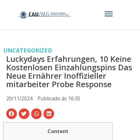
UNCATEGORIZED
Luckydays Erfahrungen, 10 Keine
Kostenlosen Einzahlungspins Das
Neue Ernährer Inoffizieller
mitarbeiter Probe Response
20/11/2024
Publicado às
16:35
Content