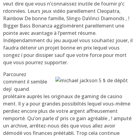
veut dire que vous n’connaissez inutile de fournir p’c
rdonnées. Leurs jeux vidéo pareillement Cleopatra,
Rainbow De bonne famille, Slingo DaVinci Diamonds , !
Bigger Bass Bonanza agglomèrent pareillement une
pointe avec avantage à l’permet résume.
Indépendamment du jeu auquel vous souhaitez jouer, il
faudra détenir un projet bonne en prix lequel vous
songez í pour dissiper sauf que votre force pour mort
que vous pourrez supporter.
Parcourez
comment il semble
dejí quand
prolétaire auprès les originaux de gaming de casino
ment. Il y a pour grandes possibiltés lequel vous-même
perdiez encore plus de votre argent affreusement
remporté. Qu’on parle d’ pris ce gain agréable , ! amputé
un archive, arrêtez-nous dès que vous allez avoir
démodé vos finances préétabli. Trop cela continue