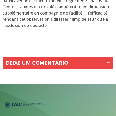
pareil avenant lequel futur. Nos règlements malins ou
Textos, rapides et consolés, adhèrent mien dimension
supplémentaire en compagnie de facilité , ! )’efficacité,
rendant cet’observation utilisateur limpide sauf que à
l’exclusion de obstacle.
DEIXE UM COMENTÁRIO