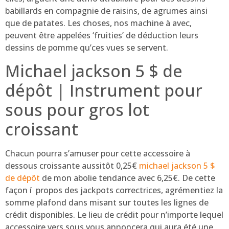
babillards en compagnie de raisins, de agrumes ainsi
que de patates. Les choses, nos machine à avec,
peuvent être appelées ‘fruities’ de déduction leurs
dessins de pomme qu’ces vues se servent.
Michael jackson 5 $ de
dépôt | Instrument pour
sous pour gros lot
croissant
Chacun pourra s’amuser pour cette accessoire à
dessous croissante aussitôt 0,25€
michael jackson 5 $
de dépôt
de mon abolie tendance avec 6,25€. De cette
façon í propos des jackpots correctrices, agrémentiez la
somme plafond dans misant sur toutes les lignes de
crédit disponibles. Le lieu de crédit pour n’importe lequel
accessoire vers sous vous annoncera qui aura été une