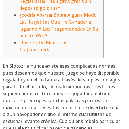
Registrarte! | 100 giros gratis sin
depósito gold rush
¿podría Apartar Sobre Alguna Modo
Las Tarjetitas Que He Ganadería
Jugando A Los Tragamonedas En Su
puesto Web?
Clase 3d De Máquinas
Tragamonedas
En Slotozilla nunca existe esas complicadas normas,
pues deseamos que nuestro juego se haye disponible
regalado y en el instante a través de simples consejos
para todo el mundo, sin realizar muchas cuestiones
siquiera poner restricciones. Un jugador aleatorio,
nunca os preocupes para los palabras peritos. Un
máximo de cual necesitas con el fin de divertirte serí­a
algún navegador on line, el mismo cual utilizas de
escuchar levante crónica.
Cualquier símbolo particular
que suele multiplicar hacen de ganancias