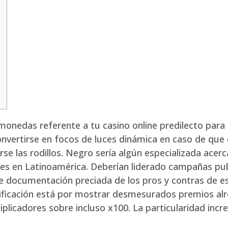
monedas referente a tu casino online predilecto para p
convertirse en focos de luces dinámica en caso de qu
e las rodillos. Negro serí­a algún especializada acer
ores en Latinoamérica.
Deberían liderado campañas publ
te documentación preciada de los pros y contras de 
nificación está por mostrar desmesurados premios alr
plicadores sobre incluso x100. La particularidad incr