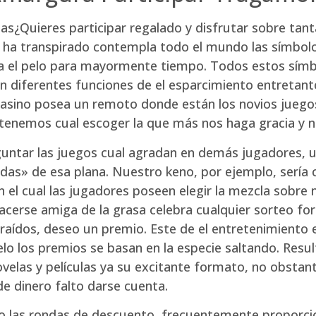
¿Quieres participar regalado y disfrutar sobre tant
ha transpirado contempla todo el mundo las símbolos 
a el pelo para mayormente tiempo. Todos estos símbol
n diferentes funciones de el esparcimiento entretanto
 casino posea un remoto donde están los novios jueg
enemos cual escoger la que más nos haga gracia y no 
ntar las juegos cual agradan en demás jugadores, u
s» de esa plana. Nuestro keno, por ejemplo, serí­a c
 el cual las jugadores poseen elegir la mezcla sobre
acerse amiga de la grasa celebra cualquier sorteo fort
traídos, deseo un premio. Este de el entretenimiento
pelo los premios se basan en la especie saltando. Res
velas y películas ya su excitante formato, no obstan
 dinero falto darse cuenta.
mo las rondas de descuento, frecuentemente proporci