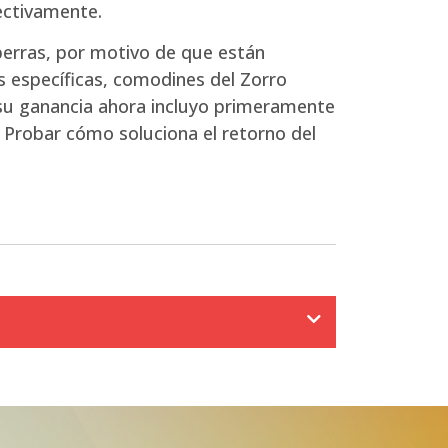
ectivamente.
perras, por motivo de que están
s específicas, comodines del Zorro
 su ganancia ahora incluyo primeramente
 Probar cómo soluciona el retorno del