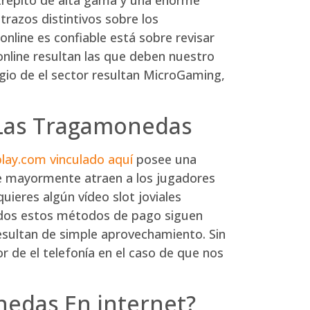
razos distintivos sobre los
line es confiable está sobre revisar
nline resultan las que deben nuestro
gio de el sector resultan MicroGaming,
 Las Tragamonedas
lay.com vinculado aquí
posee una
e mayormente atraen a los jugadores
uieres algún vídeo slot joviales
odos estos métodos de pago siguen
esultan de simple aprovechamiento. Sin
r de el telefonía en el caso de que nos
nedas En internet?