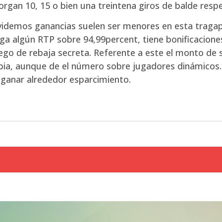
organ 10, 15 o bien una treintena giros de balde resp
lvidemos ganancias suelen ser menores en esta traga
ga algún RTP sobre 94,99percent, tiene bonificacione
uego de rebaja secreta. Referente a este el monto de
bia, aunque de el número sobre jugadores dinámicos.
e ganar alrededor esparcimiento.