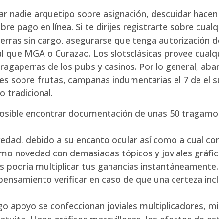
izar nadie arquetipo sobre asignación, descuidar hace
obre pago en línea. Si te dirijes registrarte sobre cual
rras sin cargo, asegurarse que tenga autorización de 
ual que MGA o Curazao. Los slotsclásicas provee cualqu
tragaperras de los pubs y casinos. Por lo general, aba
enes sobre frutas, campanas indumentarias el 7 de e
 tradicional.
posible encontrar documentación de unas 50 tragamo
vedad, debido a su encanto ocular así­ como a cual c
mo novedad con demasiadas tópicos y joviales gráfic
s podría multiplicar tus ganancias instantáneamente.
ensamiento verificar en caso de que una certeza incl
o apoyo se confeccionan joviales multiplicadores, m
gratuito. Unos gráficos maravillosas, los efectos de 