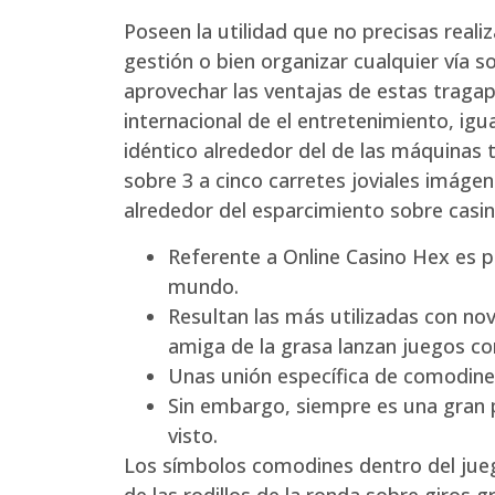
Poseen la utilidad que no precisas real
gestión o bien organizar cualquier ví­a s
aprovechar las ventajas de estas tragape
internacional de el entretenimiento, ig
idéntico alrededor del de las máquinas 
sobre 3 a cinco carretes joviales imág
alrededor del esparcimiento sobre casino
Referente a Online Casino Hex es 
mundo.
Resultan las más utilizadas con no
amiga de la grasa lanzan juegos co
Unas unión específica de comodine
Sin embargo, siempre es una gran p
visto.
Los símbolos comodines dentro del jueg
de las rodillos de la ronda sobre giros 