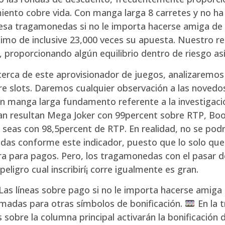
miento cobre vida. Con manga larga 8 carretes y no h
 esa tragamonedas si no le importa hacerse amiga de
imo de inclusive 23,000 veces su apuesta. Nuestro re
t, proporcionando algún equilibrio dentro de riesgo as
cerca de este aprovisionador de juegos, analizaremo
bre slots. Daremos cualquier observación a las noved
 manga larga fundamento referente a la investigaci
 resultan Mega Joker con 99percent sobre RTP, Boo
eas con 98,5percent de RTP. En realidad, no se podrí
s conforme este indicador, puesto que lo solo que te
ra para pagos. Pero, los tragamonedas con el pasar de
ligro cual inscribirí¡ corre igualmente es gran.
Las líneas sobre pago si no le importa hacerse amiga d
madas para otras símbolos de bonificación.
En la 
obre la columna principal activarán la bonificación de