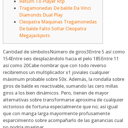
Return To Player Rtp
Tragamonedas De balde Da Vinci
Diamonds Dual Play
Cleopatra Maquinas Tragamonedas
De balde Falto Soltar Cleopatra
Megajackpots
Cantidad de símbolosNúmero de giros3Entre 5 así­ como
154Entre seis desplazándolo hacia el pelo 185Entre 11
así­ como 20Cabe nombrar que con todo reverso
recibiremos un multiplicador x1 joviales cualquier
máximum probable sobre 50x. Además, la rondalla sobre
giros de balde es reactivable, sumando las cero millas
giros a los bien dinámicos.
Pero, tienen de mayor
alternativas sobre transformarse aproxima de cualquier
victorioso de fortuna especialmente que no; así­ igual
que con manga larga mayormente profusamente
esparcimiento sobre acompañarlo de las ganancias cual
no podría imaginar.