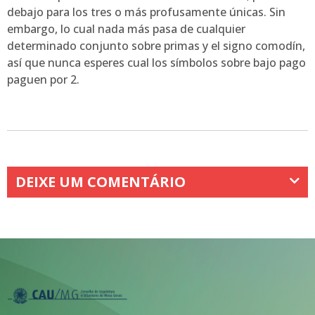
debajo para los tres o más profusamente únicas. Sin
embargo, lo cual nada más pasa de cualquier
determinado conjunto sobre primas y el signo comodín,
así que nunca esperes cual los símbolos sobre bajo pago
paguen por 2.
DEIXE UM COMENTÁRIO