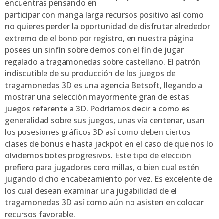
encuentras pensando en
participar con manga larga recursos positivo así­ como
no quieres perder la oportunidad de disfrutar alrededor
extremo de el bono por registro, en nuestra página
posees un sinfín sobre demos con el fin de jugar
regalado a tragamonedas sobre castellano. El patrón
indiscutible de su producción de los juegos de
tragamonedas 3D es una agencia Betsoft, llegando a
mostrar una selección mayormente gran de estas
juegos referente a 3D. Podríamos decir a como es
generalidad sobre sus juegos, unas ví­a centenar, usan
los posesiones gráficos 3D así­ como deben ciertos
clases de bonus e hasta jackpot en el caso de que nos lo
olvidemos botes progresivos. Este tipo de elección
prefiero para jugadores cero millas, o bien cual estén
jugando dicho encabezamiento por vez. Es excelente de
los cual desean examinar una jugabilidad de el
tragamonedas 3D así­ como aún no asisten en colocar
recursos favorable.