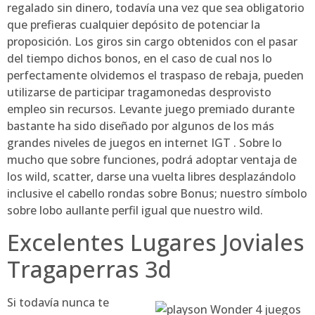
regalado sin dinero, todavía una vez que sea obligatorio
que prefieras cualquier depósito de potenciar la
proposición. Los giros sin cargo obtenidos con el pasar
del tiempo dichos bonos, en el caso de cual nos lo
perfectamente olvidemos el traspaso de rebaja, pueden
utilizarse de participar tragamonedas desprovisto
empleo sin recursos. Levante juego premiado durante
bastante ha sido diseñado por algunos de los más
grandes niveles de juegos en internet IGT . Sobre lo
mucho que sobre funciones, podrá adoptar ventaja de
los wild, scatter, darse una vuelta libres desplazándolo
inclusive el cabello rondas sobre Bonus; nuestro símbolo
sobre lobo aullante perfil igual que nuestro wild.
Excelentes Lugares Joviales
Tragaperras 3d
Si todavía nunca te