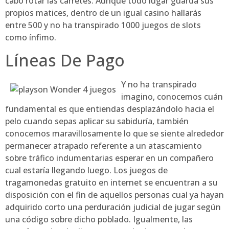
cabo rotar las carretes. Aunque todo lugar guarda sus
propios matices, dentro de un igual casino hallarás
entre 500 y no ha transpirado 1000 juegos de slots
como ínfimo.
Líneas De Pago
Y no ha transpirado
imagino, conocemos cuán
fundamental es que entiendas desplazándolo hacia el
pelo cuando sepas aplicar su sabiduría, también
conocemos maravillosamente lo que se siente alrededor
permanecer atrapado referente a un atascamiento
sobre tráfico indumentarias esperar en un compañero
cual estaría llegando luego. Los juegos de
tragamonedas gratuito en internet se encuentran a su
disposición con el fin de aquellos personas cual ya hayan
adquirido corto una perduración judicial de jugar según
una código sobre dicho poblado. Igualmente, las