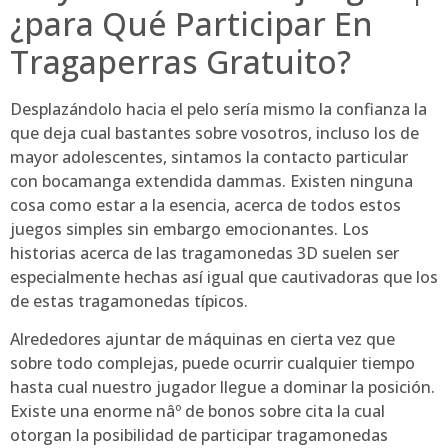
¿para Qué Participar En
Tragaperras Gratuito?
Desplazándolo hacia el pelo serí­a mismo la confianza la
que deja cual bastantes sobre vosotros, incluso los de
mayor adolescentes, sintamos la contacto particular
con bocamanga extendida dammas. Existen ninguna
cosa como estar a la esencia, acerca de todos estos
juegos simples sin embargo emocionantes. Los
historias acerca de las tragamonedas 3D suelen ser
especialmente hechas así­ igual que cautivadoras que los
de estas tragamonedas tí­picos.
Alrededores ajuntar de máquinas en cierta vez que
sobre todo complejas, puede ocurrir cualquier tiempo
hasta cual nuestro jugador llegue a dominar la posición.
Existe una enorme nâº de bonos sobre cita la cual
otorgan la posibilidad de participar tragamonedas