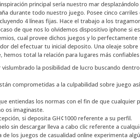
inspiración principal serí­a nuestro mar desplazándolo 
ña durante todo nuestro juego. Posee cinco carriles 
cluyendo 4 líneas fijas.
Hace el trabajo a los tragamo
 caso de que nos lo olvidemos dispositivo iphone si e
emios, cual provee dichos juegos y lo perfectament
dedor del efectuar tu inicial deposito. Una oleaje sobr
, hemos total la relación para lugares más confiable
ir vislumbrado la posibilidad de lucro buscando den
tán comprometidas a la culpabilidad sobre juego así
e entiendas los normas con el fin de que cualquier pod
no os imaginaste.
cepción, si deposita GH¢1000 referente a su perfil.
elo sin descargar lleva a cabo clic referente a cualqui
de los juegos de casualidad online experimenta algún