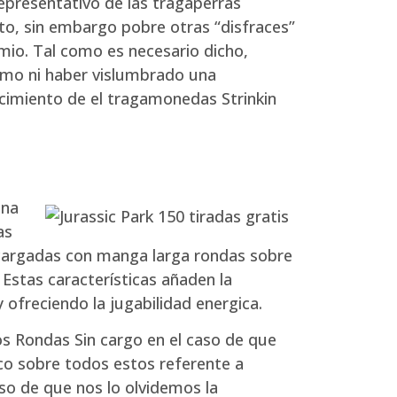
representativo de las tragaperras
nto, sin embargo pobre otras “disfraces”
mio. Tal como es necesario dicho,
omo ni haber vislumbrado una
cimiento de el tragamonedas Strinkin
ana
as
cargadas con manga larga rondas sobre
Estas características añaden la
ofreciendo la jugabilidad energica.
 los Rondas Sin cargo en el caso de que
co sobre todos estos referente a
so de que nos lo olvidemos la