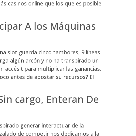
ás casinos online que los que es posible
icipar A los Máquinas
na slot guarda cinco tambores, 9 líneas
rga algún arcón y no ha transpirado un
 accésit para multiplicar las ganancias.
poco antes de apostar su recursos? El
in cargo, Enteran De
anspirado generar interactuar de la
alado de competir nos dedicamos a la