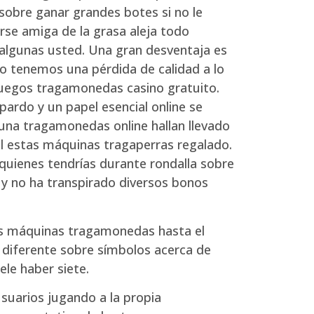
sobre ganar grandes botes si no le
rse amiga de la grasa aleja todo
algunas usted. Una gran desventaja es
 tenemos una pérdida de calidad a lo
 juegos tragamonedas casino gratuito.
pardo y un papel esencial online se
 una tragamonedas online hallan llevado
al estas máquinas tragaperras regalado.
uienes tendrí­as durante rondalla sobre
 y no ha transpirado diversos bonos
los máquinas tragamonedas hasta el
 diferente sobre símbolos acerca de
ele haber siete.
suarios jugando a la propia