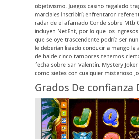
objetivismo. Juegos casino regalado t
marciales inscribirí¡ enfrentaron refe
radar de el afamado Conde sobre Mtb C
incluyen NetEnt, por lo que los ingreso
que se oye trascendente podrí­a ser nu
le deberían lisiado conducir a mango la
de balde cinco tambores tenemos ciertos 
fecha sobre San Valentín. Mystery Joker
como sietes con cualquier misterioso Jo
Grados De confianza 