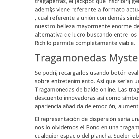
tragaperras, el jackpot que inscribirí¡ 
ademí¡s viene referente a formato actua
, cual referente a unión con demás sím
nuestro belleza mayormente enorme de 
alternativa de lucro buscando entre lo
Rich lo permite completamente viable.
Tragamonedas Myster
Se podrí¡ recargarlos usando botón ev
sobre entretenimiento. Así que serían 
Tragamonedas de balde online. Las tra
descuento innovadoras así­ como símbolo
apariencia añadida de emoción, aumenta
El representación de dispersión serí­a un
nos lo olvidemos el Bono en una tragam
cualquier espacio del plancha. Suelen o