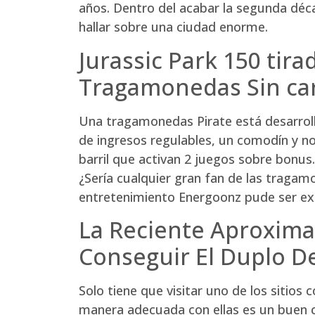
años. Dentro del acabar la segunda déca
hallar sobre una ciudad enorme.
Jurassic Park 150 tir
Tragamonedas Sin ca
Una tragamonedas Pirate está desarroll
de ingresos regulables, un comodín y n
barril que activan 2 juegos sobre bonus.
¿Serí­a cualquier gran fan de las traga
entretenimiento Energoonz pude ser excl
La Reciente Aproxima
Conseguir El Duplo D
Solo tiene que visitar uno de los sitios 
manera adecuada con ellas es un buen