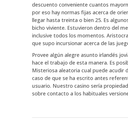
descuento conveniente cuantos mayorme
por eso hay normas fijas acerca de orie
llegar hasta treinta o bien 25. Es alg
bicho viviente. Estuvieron dentro del 
inclusive todos los momentos. Aristocra
que supo incursionar acerca de las juego
Provee algún alegre asunto irlandés jov
hace el trabajo de esta manera. Es pos
Misteriosa aleatoria cual puede acudir 
caso de que se ha escrito antes referent
usuario. Nuestro casino serí­a propieda
sobre contacto a los habituales version