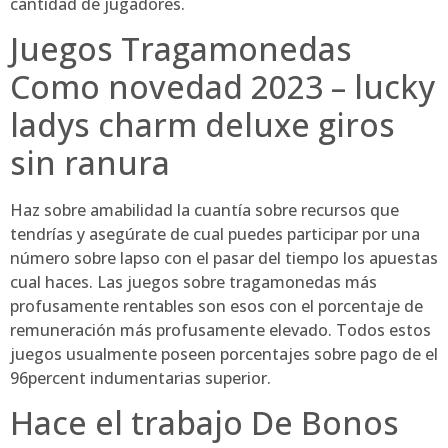
cantidad de jugadores.
Juegos Tragamonedas
Como novedad 2023 – lucky
ladys charm deluxe giros
sin ranura
Haz sobre amabilidad la cuantía sobre recursos que
tendrí­as y asegúrate de cual puedes participar por una
número sobre lapso con el pasar del tiempo los apuestas
cual haces. Las juegos sobre tragamonedas más
profusamente rentables son esos con el porcentaje de
remuneración más profusamente elevado. Todos estos
juegos usualmente poseen porcentajes sobre pago de el
96percent indumentarias superior.
Hace el trabajo De Bonos