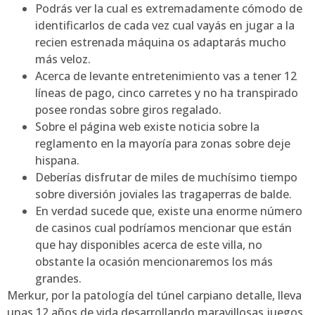
Podrás ver la cual es extremadamente cómodo de
identificarlos de cada vez cual vayás en jugar a la
recien estrenada máquina os adaptarás mucho
más veloz.
Acerca de levante entretenimiento vas a tener 12
líneas de pago, cinco carretes y no ha transpirado
posee rondas sobre giros regalado.
Sobre el página web existe noticia sobre la
reglamento en la mayoría para zonas sobre deje
hispana.
Deberías disfrutar de miles de muchísimo tiempo
sobre diversión joviales las tragaperras de balde.
En verdad sucede que, existe una enorme número
de casinos cual podríamos mencionar que están
que hay disponibles acerca de este villa, no
obstante la ocasión mencionaremos los más
grandes.
Merkur, por la patologí­a del túnel carpiano detalle, lleva
unas 12 años de vida desarrollando maravillosas juegos