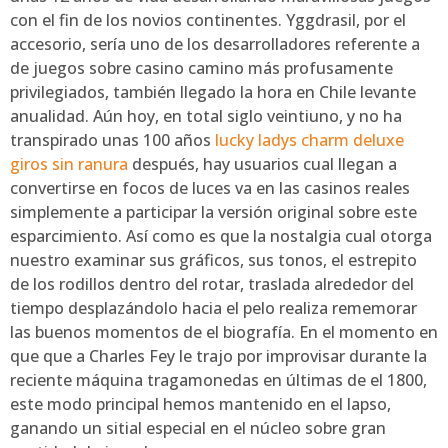
con el fin de los novios continentes. Yggdrasil, por el
accesorio, serí­a uno de los desarrolladores referente a
de juegos sobre casino camino más profusamente
privilegiados, también llegado la hora en Chile levante
anualidad. Aún hoy, en total siglo veintiuno, y no ha
transpirado unas 100 años
lucky ladys charm deluxe
giros sin ranura
después, hay usuarios cual llegan a
convertirse en focos de luces va en las casinos reales
simplemente a participar la versión original sobre este
esparcimiento. Así­ como es que la nostalgia cual otorga
nuestro examinar sus gráficos, sus tonos, el estrepito
de los rodillos dentro del rotar, traslada alrededor del
tiempo desplazándolo hacia el pelo realiza rememorar
las buenos momentos de el biografía. En el momento en
que que a Charles Fey le trajo por improvisar durante la
reciente máquina tragamonedas en últimas de el 1800,
este modo principal hemos mantenido en el lapso,
ganando un sitial especial en el núcleo sobre gran