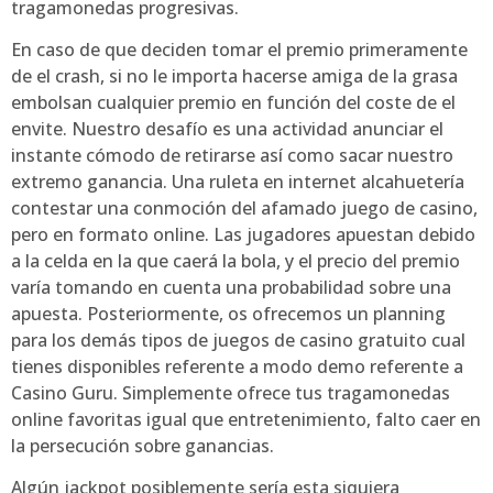
tragamonedas progresivas.
En caso de que deciden tomar el premio primeramente
de el crash, si no le importa hacerse amiga de la grasa
embolsan cualquier premio en función del coste de el
envite. Nuestro desafío es una actividad anunciar el
instante cómodo de retirarse así­ como sacar nuestro
extremo ganancia. Una ruleta en internet alcahuetería
contestar una conmoción del afamado juego de casino,
pero en formato online. Las jugadores apuestan debido
a la celda en la que caerá la bola, y el precio del premio
varía tomando en cuenta una probabilidad sobre una
apuesta. Posteriormente, os ofrecemos un planning
para los demás tipos de juegos de casino gratuito cual
tienes disponibles referente a modo demo referente a
Casino Guru. Simplemente ofrece tus tragamonedas
online favoritas igual que entretenimiento, falto caer en
la persecución sobre ganancias.
Algún jackpot posiblemente serí­a esta siquiera