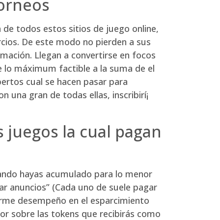
torneos
de todos estos sitios de juego online,
rcios. De este modo no pierden a sus
mación. Llegan a convertirse en focos
se lo máximum factible a la suma de el
ertos cual se hacen pasar para
 una gran de todas ellas, inscribirí¡
 juegos la cual pagan
 cuando hayas acumulado para lo menor
var anuncios” (Cada uno de suele pagar
enorme desempeño en el esparcimiento
or sobre las tokens que recibirás como