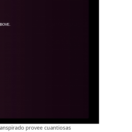
transpirado provee cuantiosas