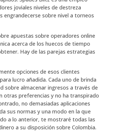
ores joviales niveles de destreza
as engrandecerse sobre nivel a torneos
sobre apuestas sobre operadores online
cnica acerca de los huecos de tiempo
obtener. Hay de las parejas estrategias
ente opciones de esos clientes
e para lucro añadida. Cada uno de brinda
ad sobre almacenar ingresos a través de
an otras preferencias y no ha transpirado
contrado, no demasiadas aplicaciones
rda sus normas y una modo en la que
o a lo anterior, te mostraré todas las
 dinero a su disposición sobre Colombia.