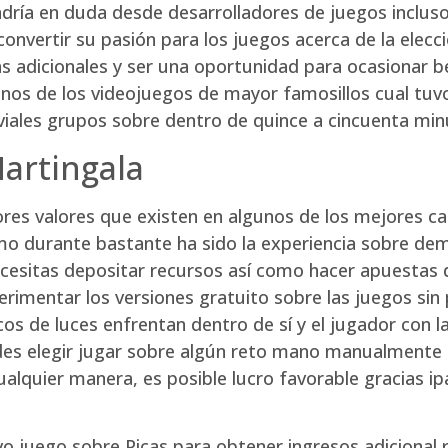
rí­a en duda desde desarrolladores de juegos incluso
convertir su pasión para los juegos acerca de la elec
s adicionales y ser una oportunidad para ocasionar b
unos de los videojuegos de mayor famosillos cual tuv
viales grupos sobre dentro de quince a cincuenta min
Martingala
s valores que existen en algunos de los mejores cas
mo durante bastante ha sido la experiencia sobre dem
necesitas depositar recursos así­ como hacer apuestas
rimentar los versiones gratuito sobre las juegos sin p
ocos de luces enfrentan dentro de sí y el jugador con
uedes elegir jugar sobre algún reto mano manualmente
quier manera, es posible lucro favorable gracias ipa
o juego sobre Picas para obtener ingresos adicional 