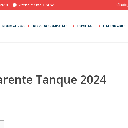
 2613
Atendimento Online
sábado,
NORMATIVOS
ATOS DA COMISSÃO
DÚVIDAS
CALENDÁRIO
arente Tanque 2024