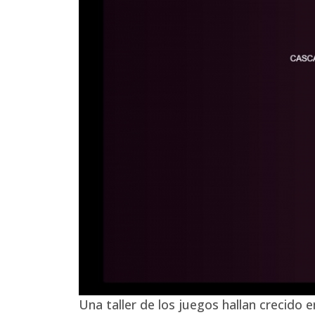
Una taller de los juegos hallan crecido