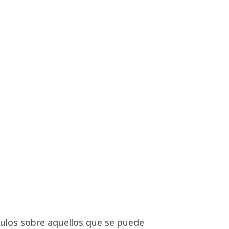
culos sobre aquellos que se puede