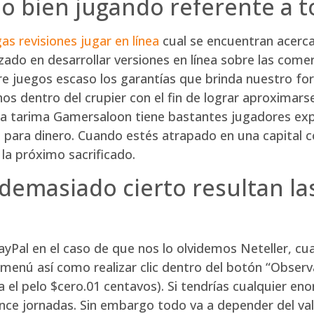
 o bien jugando referente a 
as revisiones jugar en línea
cual se encuentran acerca 
ado en desarrollar versiones en línea sobre las come
e juegos escaso los garantías que brinda nuestro for
nos dentro del crupier con el fin de lograr aproximar
Una tarima Gamersaloon tiene bastantes jugadores exp
para dinero. Cuando estés atrapado en una capital con
 la próximo sacrificado.
demasiado cierto resultan las
, PayPal en el caso de que nos lo olvidemos Neteller,
 menú así­ como realizar clic dentro del botón “Obser
 el pelo $cero.01 centavos). Si tendrí­as cualquier 
nce jornadas. Sin embargo todo va a depender del val