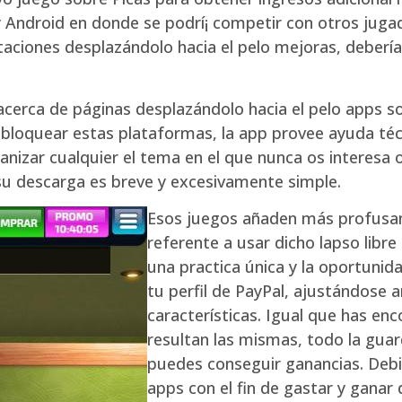
 Android en donde se podrí¡ competir con otros jugad
staciones desplazándolo hacia el pelo mejoras, deberí
acerca de páginas desplazándolo hacia el pelo apps 
e bloquear estas plataformas, la app provee ayuda té
anizar cualquier el tema en el que nunca os interesa 
 su descarga es breve y excesivamente simple.
Esos juegos añaden más profusam
referente a usar dicho lapso libr
una practica única y la oportunid
tu perfil de PayPal, ajustándose 
características. Igual que has en
resultan las mismas, todo la gua
puedes conseguir ganancias. Debid
apps con el fin de gastar y ganar