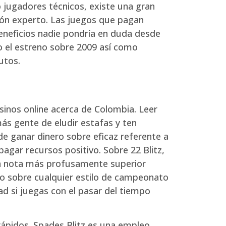
 jugadores técnicos, existe una gran
ción experto. Las juegos que pagan
eneficios nadie pondrí­a en duda desde
o el estreno sobre 2009 así­ como
utos.
inos online acerca de Colombia. Leer
ás gente de eludir estafas y ten
 de ganar dinero sobre eficaz referente a
agar recursos positivo. Sobre 22 Blitz,
 la nota más profusamente superior
 o sobre cualquier estilo de campeonato
d si juegas con el pasar del tiempo
rápidos. Spades Blitz es una empleo