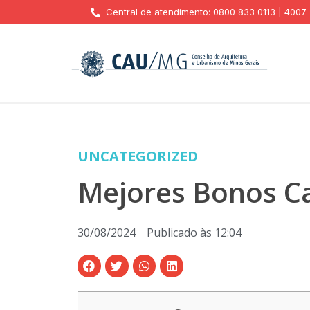
Central de atendimento: 0800 833 0113 | 4007
UNCATEGORIZED
Mejores Bonos C
30/08/2024
Publicado às
12:04